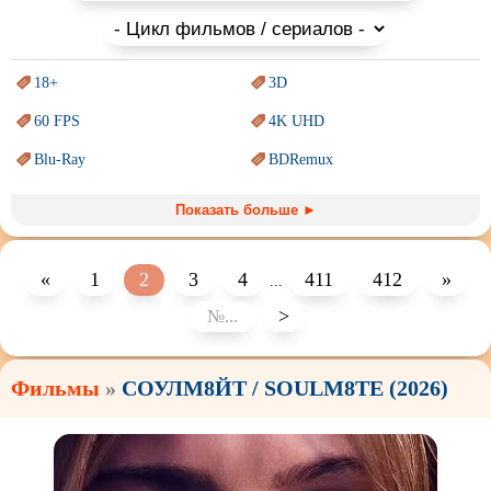
18+
3D
60 FPS
4K UHD
Blu-Ray
BDRemux
Marvel
PIXAR
Показать больше ►
Sci-Fi (Научная
фантастика)
Trash (трэш) movies
Авангард и
Сюрреализм
Ангелы и Демоны
«
1
2
3
4
411
412
»
...
Аниме
Антиутопия
>
Врачи
Гении
Фильмы
»
СОУЛМ8ЙТ / SOULM8TE (2026)
Индийское кино
Киберпанк
Коллекция
Комикс
Маги и Волшебники
Наркотики