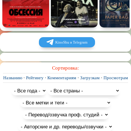
Спектакль
Сказка
Немое кино
Для взрослых
KinoShu в Telegram
Сортировка:
Названию
·
Рейтингу
·
Комментариям
·
Загрузкам
·
Просмотрам