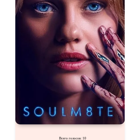
Новогодние
Основанное на
реальных
событиях
Параллельные миры
Перевод
Гоблина
Перевод
Кубик в Кубе
Перевод
Кураж-Бамбей
Пеплум
Подростковая
жестокость
Постапокалипсис
Призраки
Про акул
Про апокалипсис
Про богатых
Про богов
Про вампиров
Про ведьм
Про викингов
Про выживание
Про гангстеров
Про гонки
Про деревню
Про динозавров
Про драконов
Про животных
Про зомби
Про инопланетян
Всего голосов: 10