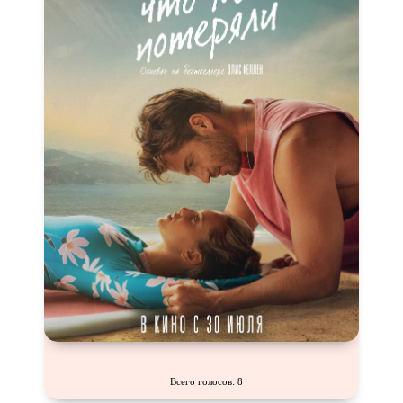
Режиссёрская версия
Роуд-муви
Сверхспособности
Ситком
Слэшер
Стимпанк
Сцены с
обнажённой натурой
Турецкий сериал
Чёрная комедия
Экранизация
В ожидании
TeleSynch
CAMRip
Всего голосов: 8