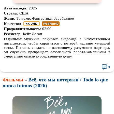
Про корабли и подводные
Про космос
Дата выхода:
2026
лодки
Страна:
США
Про любовь
Про маньяков и
серийных
Жанр:
Триллер, Фантастика, Зарубежное
убийц
Качество:
Продолжительность:
02:00
Про мафию
Про оборотней
Режиссёр:
Кейт Долан
Про пиратов
Про подростков
О фильме:
Мужчина покупает андроида с искусственным
интеллектом, чтобы справиться с потерей недавно умершей
Про путешествия
во времени
Про роботов
жены. Пытаясь создать по-настоящему разумного партнера,
он случайно превращает безопасного робота-компаньона в
Про рыцарей
Про самолёты
смертельно опасную родственную душу.
Про собак
Про снайперов
0
Про супергероев
Про танки
Фильмы
»
Всё, что мы потеряли / Todo lo que
Про танцы
Про тюрьму
nunca fuimos (2026)
Про футбол
Про хакеров
Про хоккей и
фигурное
Про шпионов
катание
Про Юристов и
Адвокатов
Псевдо
документальный