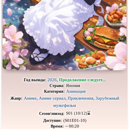
Про гангстеров
Про гонки
Про деревню
Про динозавров
Про драконов
Про животных
Про зомби
Про инопланетян
Про корабли и подводные
Про космос
лодки
Про любовь
Про маньяков и
серийных
убийц
Про мафию
Про оборотней
2026
,
Продолжение следует...
Год выхода:
Про пиратов
Про подростков
Япония
Страна:
Про путешествия
во времени
Про роботов
Анимация
Категория:
Аниме
,
Аниме сериал
,
Приключения
,
Зарубежный
Жанр:
Про рыцарей
Про самолёты
мультфильм
Про собак
Про снайперов
S01 (10/12)⌛
Сезон/эпизод:
(S01E01-10)
Про супергероев
Доступно:
Про танки
~ 00:20
Время: