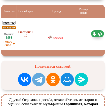
Размер
Качество
Сезон/Серия
Перевод
файла
Любительский (многоголосый)
1-й сезон/ 1-
3,66 ГБ
AniDub
10
03.06.2026
Реклама
подро
бнее
Поделиться ссылкой:
Друзья! Огромная просьба, оставляйте комментарии и
оценки, если скачали мультфильм
Горничная, которая