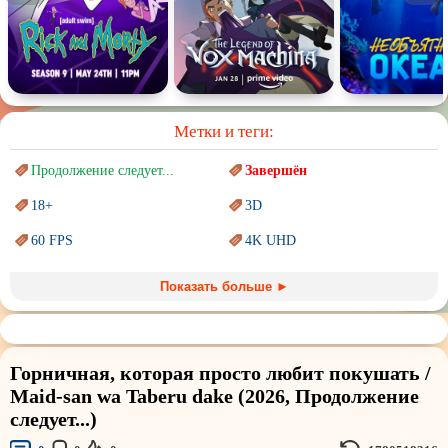
Метки и теги:
Продолжение следует...
Завершён
18+
3D
60 FPS
4K UHD
Blu-Ray
BDRemux
Показать больше ►
Marvel
PIXAR
Sci-Fi (Научная
фантастика)
Trash (трэш) movies
Горничная, которая просто любит покушать /
Авангард и
Сюрреализм
Ангелы и Демоны
Maid-san wa Taberu dake (2026, Продолжение
следует...)
Аниме
Антиутопия