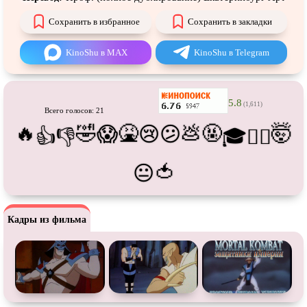
Про танцы
Про тюрьму
Сохранить в избранное
Сохранить в закладки
Про футбол
Про хакеров
Про хоккей и
фигурное
Про шпионов
KinoShu в MAX
KinoShu в Telegram
катание
Про Юристов и
Адвокатов
Псевдо
документальный
5.8
Режиссёрская версия
Роуд-муви
(1,611)
Всего голосов: 21
🔥
🤣
🤮
💩
🤬
🤯
😱
😢
😕
Сверхспособности
Ситком
👍
👎
🎓
😵‍💫
Слэшер
Стимпанк
🍅
😐
Сцены с
обнажённой натурой
Турецкий сериал
Чёрная комедия
Экранизация
Кадры из фильма
В ожидании
TeleSynch
CAMRip