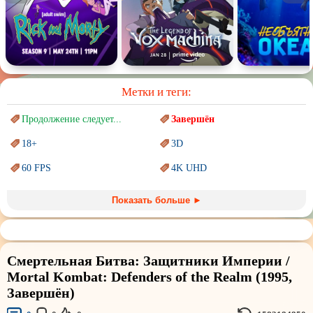
Метки и теги:
Продолжение следует...
Завершён
18+
3D
60 FPS
4K UHD
Blu-Ray
BDRemux
Показать больше ►
Marvel
PIXAR
Sci-Fi (Научная
фантастика)
Trash (трэш) movies
Смертельная Битва: Защитники Империи /
Авангард и
Сюрреализм
Ангелы и Демоны
Mortal Kombat: Defenders of the Realm (1995,
Завершён)
Аниме
Антиутопия