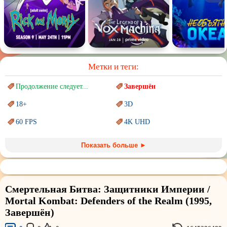
Метки и теги:
Продолжение следует...
Завершён
18+
3D
60 FPS
4K UHD
Blu-Ray
BDRemux
Показать больше ►
Marvel
PIXAR
Sci-Fi (Научная
фантастика)
Trash (трэш) movies
Смертельная Битва: Защитники Империи /
Авангард и
Сюрреализм
Ангелы и Демоны
Mortal Kombat: Defenders of the Realm (1995,
Завершён)
Аниме
Антиутопия