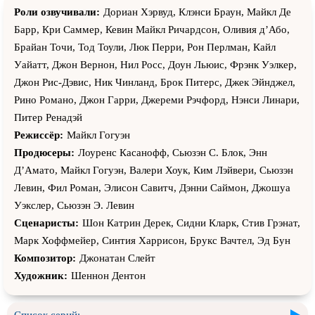
Роли озвучивали:
Дориан Хэрвуд, Клэнси Браун, Майкл Де
Барр, Кри Саммер, Кевин Майкл Ричардсон, Оливия д’Або,
Брайан Точи, Тод Тоули, Люк Перри, Рон Перлман, Кайл
Уайатт, Джон Вернон, Нил Росс, Доун Льюис, Фрэнк Уэлкер,
Джон Рис-Дэвис, Ник Чинланд, Брок Питерс, Джек Эйнджел,
Рино Романо, Джон Гарри, Джереми Рэчфорд, Нэнси Линари,
Питер Ренадэй
Режиссёр:
Майкл Гогуэн
Продюсеры:
Лоуренс Касанофф, Сьюзэн С. Блок, Энн
Д’Амато, Майкл Гогуэн, Валери Хоук, Ким Лэйвери, Сьюзэн
Левин, Фил Роман, Элисон Савитч, Дэнни Саймон, Джошуа
Уэкслер, Сьюзэн Э. Левин
Сценаристы:
Шон Катрин Дерек, Сидни Кларк, Стив Грэнат,
Марк Хоффмейер, Синтия Харрисон, Брукс Вачтел, Эд Бун
Композитор:
Джонатан Слейт
Художник:
Шеннон Дентон