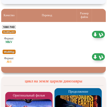
Размер
Качество
Перевод
файла
Проф. (полное дублирование) Netflix,
4.41 ГБ
Невафильм
Проф. (полное дублирование) Netflix,
1.46 ГБ
Невафильм
цикл на земле царили динозавры
Продолжение
Оригинальный фильм