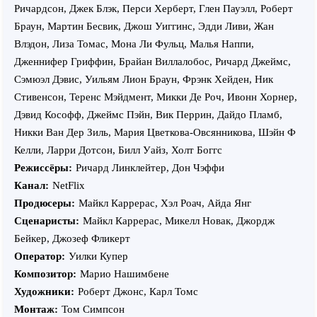
Ричардсон, Джек Блэк, Перси Херберт, Глен Пауэлл, Роберт
Браун, Мартин Бесвик, Джош Уиггинс, Эдди Ливи, Жан
Влэдон, Лиза Томас, Мона Ли Фульц, Малья Наппи,
Дженнифер Гриффин, Брайан Виллалобос, Ричард Джеймс,
Сэмюэл Дэвис, Уильям Лион Браун, Фрэнк Хейден, Ник
Стивенсон, Теренс Мэйдмент, Микки Де Роч, Ивонн Хорнер,
Дэвид Кософф, Джеймс Пэйн, Вик Перрин, Дайдо Пламб,
Никки Ван Дер Зиль, Мария Цветкова-Овсянникова, Шэйн Ф
Келли, Ларри Дотсон, Билл Уайз, Холт Боггс
Режиссёры:
Ричард Линклейтер, Дон Чэффи
Канал:
NetFlix
Продюсеры:
Майкл Каррерас, Хэл Роач, Айда Янг
Сценаристы:
Майкл Каррерас, Микелл Новак, Джордж
Бейкер, Джозеф Фликерт
Оператор:
Уилки Купер
Композитор:
Марио Нашимбене
Художники:
Роберт Джонс, Карл Томс
Монтаж:
Том Симпсон