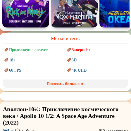
Метки и теги:
Продолжение следует...
Завершён
18+
3D
60 FPS
4K UHD
Blu-Ray
BDRemux
Показать больше ►
Marvel
PIXAR
Sci-Fi (Научная
фантастика)
Trash (трэш) movies
Аполлон-10½: Приключение космического
Авангард и
Сюрреализм
Ангелы и Демоны
века / Apollo 10 1/2: A Space Age Adventure
(2022)
Аниме
Антиутопия