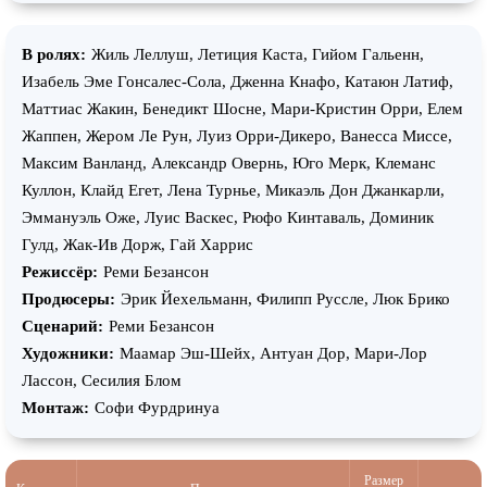
В ролях:
Жиль Леллуш, Летиция Каста, Гийом Гальенн,
Изабель Эме Гонсалес-Сола, Дженна Кнафо, Катаюн Латиф,
Маттиас Жакин, Бенедикт Шосне, Мари-Кристин Орри, Елем
Жаппен, Жером Ле Рун, Луиз Орри-Дикеро, Ванесса Миссе,
Максим Ванланд, Александр Овернь, Юго Мерк, Клеманс
Куллон, Клайд Егет, Лена Турнье, Микаэль Дон Джанкарли,
Эммануэль Оже, Луис Васкес, Рюфо Кинтаваль, Доминик
Гулд, Жак-Ив Дорж, Гай Харрис
Режиссёр:
Реми Безансон
Продюсеры:
Эрик Йехельманн, Филипп Руссле, Люк Брико
Сценарий:
Реми Безансон
Художники:
Маамар Эш-Шейх, Антуан Дор, Мари-Лор
Лассон, Сесилия Блом
Монтаж:
Софи Фурдринуа
Размер