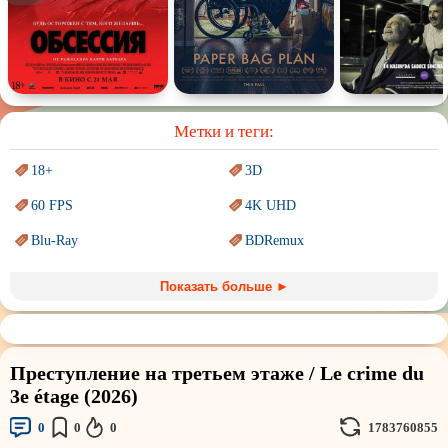
Спектакль
Сказка
Немое кино
Для взрослых
Метки и теги:
18+
3D
60 FPS
4K UHD
Blu-Ray
BDRemux
Marvel
PIXAR
Показать больше ►
Sci-Fi (Научная
фантастика)
Trash (трэш) movies
Авангард и
Сюрреализм
Ангелы и Демоны
Преступление на третьем этаже / Le crime du
Аниме
Антиутопия
3e étage (2026)
Врачи
Гении
0
0
0
1783760855