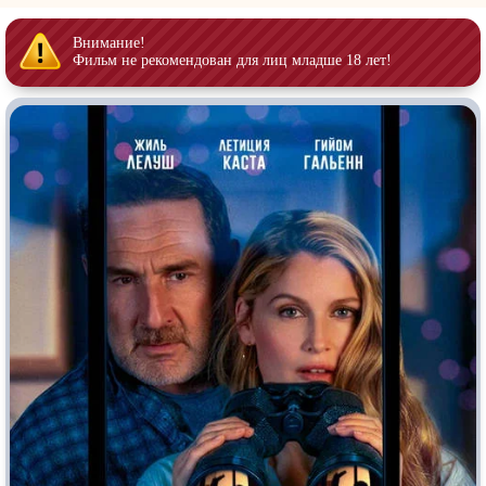
Индийское кино
Киберпанк
Коллекция
Комикс
Внимание!
Фильм не рекомендован для лиц младше 18 лет!
Маги и Волшебники
Наркотики
Новогодние
Основанное на
реальных
событиях
Параллельные миры
Перевод
Гоблина
Перевод
Кубик в Кубе
Перевод
Кураж-Бамбей
Пеплум
Подростковая
жестокость
Постапокалипсис
Призраки
Про акул
Про апокалипсис
Про богатых
Про богов
Про вампиров
Про ведьм
Про викингов
Про выживание
Про гангстеров
Про гонки