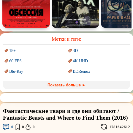
Спектакль
Сказка
Немое кино
Для взрослых
Метки и теги:
18+
3D
60 FPS
4K UHD
Blu-Ray
BDRemux
Marvel
PIXAR
Показать больше ►
Sci-Fi (Научная
фантастика)
Trash (трэш) movies
Авангард и
Сюрреализм
Ангелы и Демоны
Фантастические твари и где они обитают /
Аниме
Антиутопия
Fantastic Beasts and Where to Find Them (2016)
Врачи
Гении
0
0
0
1781642612