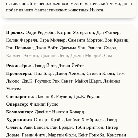
оставленный в неположенном месте магический чемодан и
побег из него фантастических животных Ньюта.
В ролях:
Эдди Редмэйн, Кэтрин Уотерстон, Дэн Фоглер,
Колин Фаррелл, Эзра Миллер, Саманта Мортон, Зои Кравиц,
Рон Перлман, Джон Войт, Джемма Чан, Элисон Судол,
Кармен Эджого, Джонни Депп, Дженн Мюррэй, Сэм
Редфорд, Ронан Рафтери, Джош Коудери, Фэйт Вуд-Блэгроув,
Режиссёры:
Дэвид Йэтс, Дэвид Йейтс
Скотт Голдман, Тим Бентинк, Тристан Тейт, Том Кларк Хилл,
Продюсеры:
Нил Блэр, Дэвид Хейман, Стивен Кловз, Тим
Мэттью Сим, Кори Петерсон, Люси Пол, Питер Брейтмайер,
Льюис, Дж.К. Роулинг, Рик Сенат, Майкл Шарп, Лайонел
Джэйк Сэмюэлс, Макс Казье, Дэн Хедайя, Кристи Мейер, Гай
Уигрэм
Пол, Андриа Падурару, Уэльс Хамонд, Доминик Типпер,
Сценаристы:
Джоан К. Роулинг, Дж.К. Роулинг
Кевин Гатри, Лео Хеллер, Майлз Рафли, Энн Уиттман, Эрик
Оператор:
Филипп Русло
Хейден, Пол Бирчард, Том Ходжкинс, Элли Хаддингтон,
Композитор:
Джеймс Ньютон Ховард
Джозеф Макнаб, Барт Эдвардс, Тодд Бойс, Мартин
Художники:
Стюарт Крэйг, Джеймс Хэмбридж, Дэвид
Оельберманн, Ричард Клозир, Кристиан Диксон, Акин Гази,
Оллдей, Рави Бансал, Гай Брэдли, Тоби Бриттон, Питер
Ричард Хардисти, Элизабет Мойнихэн, Микель Браун, Вунми
Дорме, Гэвин Фитч, Мартин Фоли, Кейт Гримбл, Кристиан