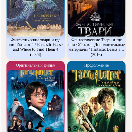
Фантастические твари и где
Фантастические Твари и где
они обитают 4 / Fantastic Beasts
они Обитают: Дополнительные
and Where to Find Them 4
материалы / Fantastic Beasts and
Where to Find Them: Bonuces
(2024)
(2016)
Оригинальный фильм
Продолжение