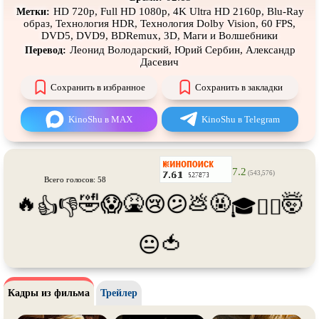
Про футбол
Про хакеров
HD 720p, Full HD 1080p, 4K Ultra HD 2160p, Blu-Ray
Метки:
образ, Технология HDR, Технология Dolby Vision, 60 FPS,
Про хоккей и
фигурное
Про шпионов
DVD5, DVD9, BDRemux, 3D, Маги и Волшебники
катание
Леонид Володарский, Юрий Сербин, Александр
Перевод:
Про Юристов и
Адвокатов
Псевдо
документальный
Дасевич
Режиссёрская версия
Роуд-муви
Сохранить в избранное
Сохранить в закладки
Сверхспособности
Ситком
KinoShu в MAX
KinoShu в Telegram
Слэшер
Стимпанк
Сцены с
обнажённой натурой
Турецкий сериал
7.2
(543,576)
Всего голосов: 58
Чёрная комедия
Экранизация
🔥
🤣
🤮
💩
🤬
🤯
😱
😢
😕
👍
👎
🎓
😵‍💫
В ожидании
TeleSynch
CAMRip
🍅
😐
Кадры из фильма
Трейлер