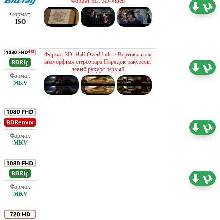
Формат 3D: 3D-Video
43.83 ГБ
Проф. (полное дублирование)
Формат 3D: Half OverUnder / Вертикальная
анаморфная стереопара Порядок ракурсов:
13.94 ГБ
левый ракурс первый
Проф. (полное дублирование)
36.11 ГБ
Проф. (полное дублирование)
8.26 ГБ