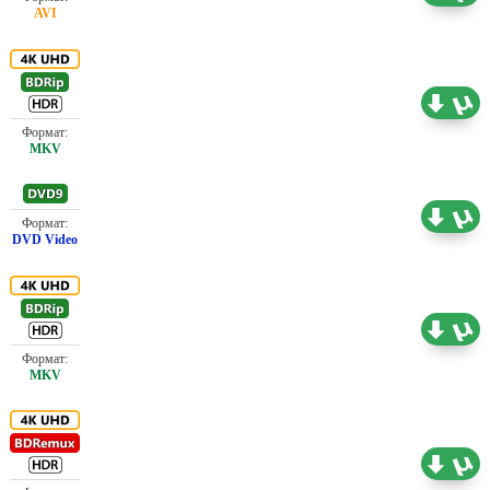
Ли Гилл, Денис Хорошко, Дэвид Гудсон, Кирсти Грэйс, Руди
Валентино Грант, Крис Граундселл, Гуна Галтнис, Гуо Тоа,
Лае Гутьеррез, Робин Харви, Хью Холман, Эбигейл
Ханиуилл, Люк Хоуп, Корнелия Хорват, Эшли Хадсон, Алан
16.81 ГБ
Проф. (полное дублирование)
Вин Хьюз, Алекс Джаеп, Йен Дженкинс, Брин Джонс,
Лампрос Кальфунцос, Ягода Камов, Джеват Келменди,
Аттила Дж. Керекеш, Саймон Керрисон, Цинта Лаура Кил,
Джефферсон Кинг, Джоэль Коисси, Кристиан Лазар, Адам
Проф. (полное дублирование)
6.24 ГБ
Лазарус, Коул Лиман, Камиль Лемешевский, Хорхе Леон,
Мики Льюис, Адам Леземор, Дом Листер, Кит Ломас, Пол
Лоу-Ханг, Кристофер МакЛеод, Джим Мэйдмент, Джо Малон,
Дэвид Малкольм, Алан Мэндел, Кристофер Марш, Кристин
13.56 ГБ
Проф. (полное дублирование)
Мардзано, Мартин Мейджер, Роберт Макланахан, Пит Мидс,
Энди Миалаче, Тремейн, Арнольд Монти, Джеймс Л.
Мюллер, Пол А Мандей, Джон Мюррэй, Дэннис О’Доннелл,
Ив О’Хара, Эдд Осмонд, Ник Оуэнфорд, Майкл Овусу, Тони
Пэнкхерст, Саша Панкнин, Эндрю Паркер, Джино Пиччиано,
50.86 ГБ
Проф. (полное дублирование)
Джеймс Пимента, Антонио Пирас, Ричард Прайс, Ольга