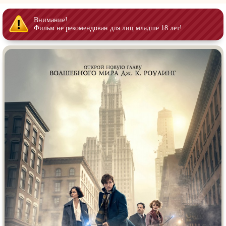
Индийское кино
Киберпанк
Коллекция
Комикс
Внимание!
Фильм не рекомендован для лиц младше 18 лет!
Маги и Волшебники
Наркотики
Новогодние
Основанное на
реальных
событиях
Параллельные миры
Перевод
Гоблина
Перевод
Кубик в Кубе
Перевод
Кураж-Бамбей
Пеплум
Подростковая
жестокость
Постапокалипсис
Призраки
Про акул
Про апокалипсис
Про богатых
Про богов
Про вампиров
Про ведьм
Про викингов
Про выживание
Про гангстеров
Про гонки