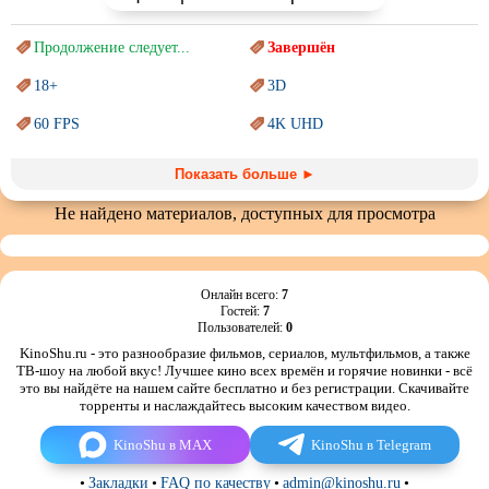
Продолжение следует...
Завершён
18+
3D
60 FPS
4K UHD
Blu-Ray
BDRemux
Показать больше ►
Marvel
PIXAR
Не найдено материалов, доступных для просмотра
Sci-Fi (Научная
фантастика)
Trash (трэш) movies
Авангард и
Сюрреализм
Ангелы и Демоны
Онлайн всего:
7
Гостей:
7
Аниме
Антиутопия
Пользователей:
0
KinoShu.ru - это разнообразие фильмов, сериалов, мультфильмов, а также
Врачи
Гении
ТВ-шоу на любой вкус! Лучшее кино всех времён и горячие новинки - всё
это вы найдёте на нашем сайте бесплатно и без регистрации. Скачивайте
Дорамы
Индийское кино
торренты и наслаждайтесь высоким качеством видео.
Киберпанк
Коллекция
KinoShu в MAX
KinoShu в Telegram
Комикс
Маги и Волшебники
•
Закладки
•
FAQ по качеству
•
admin@kinoshu.ru
•