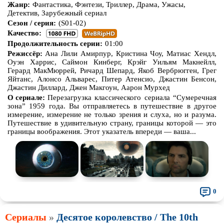
Жанр:
Фантастика, Фэнтези, Триллер, Драма, Ужасы,
Детектив, Зарубежный сериал
Сезон / серия:
(S01-02)
Качество:
Продолжительность серии:
01:00
Режиссёр:
Ана Лили Амирпур, Кристина Чоу, Матиас Хендл,
Оуэн Харрис, Саймон Кинберг, Крэйг Уильям Макнейлл,
Герард МакМюррей, Ричард Шепард, Якоб Вербрюгген, Грег
Яйтанс, Алонсо Альварес, Питер Атенсио, Джастин Бенсон,
Джастин Диллард, Джен Макгоун, Аарон Мурхед
О сериале:
Перезагрузка классического сериала “Сумеречная
зона” 1959 года. Вы отправляетесь в путешествие в другое
измерение, измерение не только зрения и слуха, но и разума.
Путешествие в удивительную страну, границы которой — это
границы воображения. Этот указатель впереди — ваша...
0
Сериалы
»
Десятое королевство / The 10th