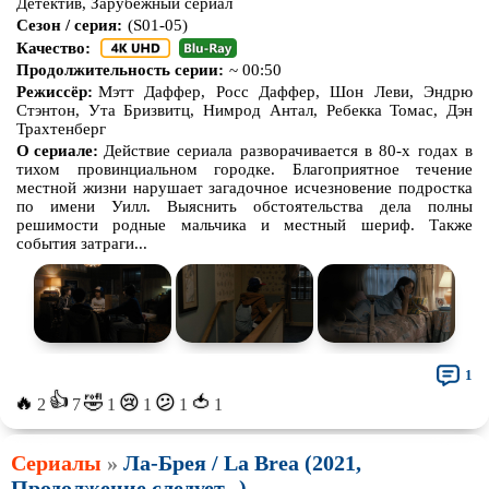
Детектив, Зарубежный сериал
Сезон / серия:
(S01-05)
Про животных
Про зомби
Качество:
Про инопланетян
Про корабли и подводные
Продолжительность серии:
~ 00:50
лодки
Режиссёр:
Мэтт Даффер, Росс Даффер, Шон Леви, Эндрю
Стэнтон, Ута Бризвитц, Нимрод Антал, Ребекка Томас, Дэн
Про космос
Про любовь
Трахтенберг
О сериале:
Действие сериала разворачивается в 80-х годах в
Про маньяков и
серийных
Про мафию
тихом провинциальном городке. Благоприятное течение
убийц
местной жизни нарушает загадочное исчезновение подростка
Про оборотней
Про пиратов
по имени Уилл. Выяснить обстоятельства дела полны
решимости родные мальчика и местный шериф. Также
Про подростков
Про путешествия
во времени
события затраги...
Про роботов
Про рыцарей
Про самолёты
Про собак
Про снайперов
Про супергероев
1
Про танки
Про танцы
👍
🔥
🤣
🍅
😢
😕
2
7
1
1
1
1
Про тюрьму
Про футбол
Сериалы
»
Ла-Брея / La Brea (2021,
Про хакеров
Про хоккей и
фигурное
Продолжение следует...)
катание