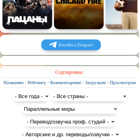
KinoShu в Telegram
Сортировка:
Названию
·
Рейтингу
·
Комментариям
·
Загрузкам
·
Просмотрам