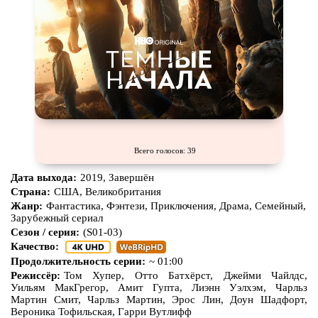
Всего голосов: 39
Дата выхода:
2019, Завершён
Страна:
США, Великобритания
Жанр:
Фантастика, Фэнтези, Приключения, Драма, Семейный,
Зарубежный сериал
Сезон / серия:
(S01-03)
Качество:
Продолжительность серии:
~ 01:00
Режиссёр:
Том Хупер, Отто Батхёрст, Джейми Чайлдс,
Уильям МакГрегор, Амит Гупта, Лиэнн Уэлхэм, Чарльз
Мартин Смит, Чарльз Мартин, Эрос Лин, Доун Шадфорт,
Вероника Тофильская, Гарри Вутлифф