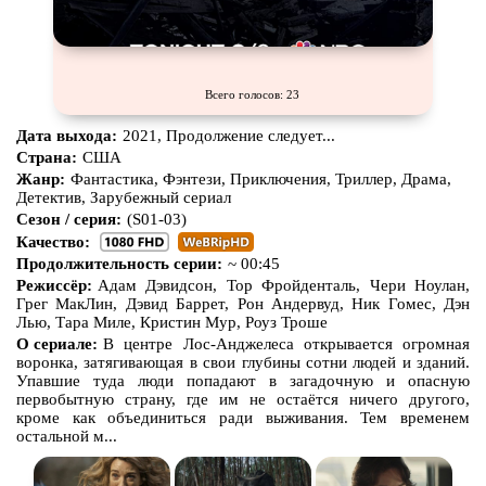
Всего голосов: 23
Дата выхода:
2021, Продолжение следует...
Страна:
США
Жанр:
Фантастика, Фэнтези, Приключения, Триллер, Драма,
Детектив, Зарубежный сериал
Сезон / серия:
(S01-03)
Качество:
Продолжительность серии:
~ 00:45
Режиссёр:
Адам Дэвидсон, Тор Фройденталь, Чери Ноулан,
Грег МакЛин, Дэвид Баррет, Рон Андервуд, Ник Гомес, Дэн
Лью, Тара Миле, Кристин Мур, Роуз Троше
О сериале:
В центре Лос-Анджелеса открывается огромная
воронка, затягивающая в свои глубины сотни людей и зданий.
Упавшие туда люди попадают в загадочную и опасную
первобытную страну, где им не остаётся ничего другого,
кроме как объединиться ради выживания. Тем временем
остальной м...