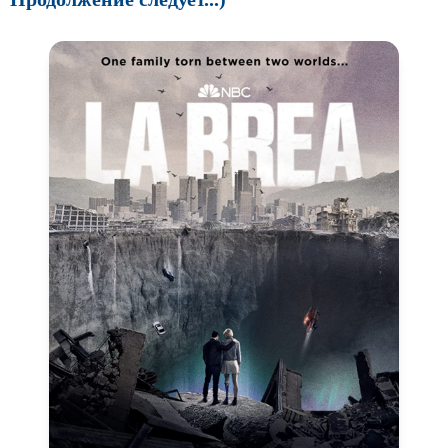
Про шпионов
Про Юристов и
Адвокатов
Псевдо
документальный
Режиссёрская версия
Роуд-муви
Сверхспособности
Ситком
Слэшер
Стимпанк
Сцены с
обнажённой натурой
Турецкий сериал
Чёрная комедия
Экранизация
В ожидании