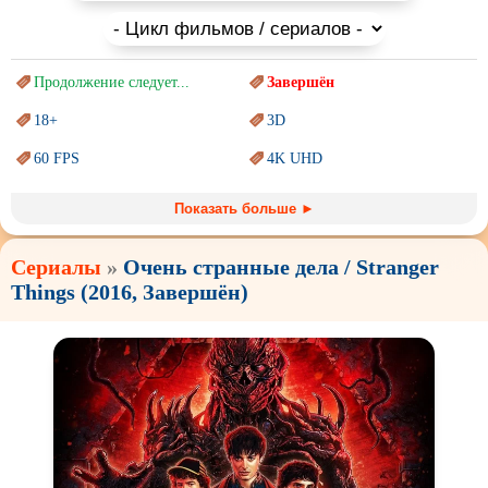
Продолжение следует...
Завершён
18+
3D
60 FPS
4K UHD
Blu-Ray
BDRemux
Показать больше ►
Marvel
PIXAR
Сериалы
»
Очень странные дела / Stranger
Sci-Fi (Научная
фантастика)
Trash (трэш) movies
Things (2016, Завершён)
Авангард и
Сюрреализм
Ангелы и Демоны
Аниме
Антиутопия
Врачи
Гении
Дорамы
Индийское кино
Киберпанк
Коллекция