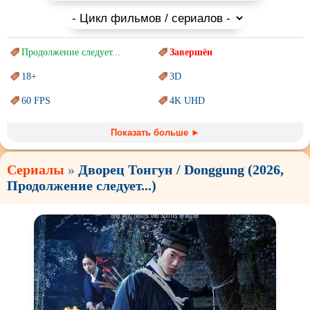
Продолжение следует...
Завершён
18+
3D
60 FPS
4K UHD
Blu-Ray
BDRemux
Показать больше ►
Marvel
PIXAR
Сериалы
»
Дворец Тонгун / Donggung (2026,
Sci-Fi (Научная
фантастика)
Trash (трэш) movies
Продолжение следует...)
Авангард и
Сюрреализм
Ангелы и Демоны
Аниме
Антиутопия
Врачи
Гении
Дорамы
Индийское кино
Киберпанк
Коллекция