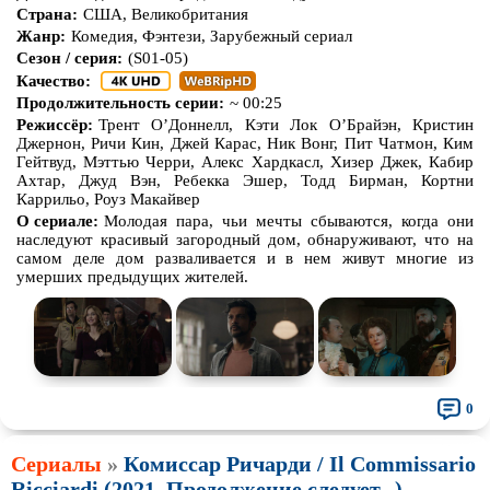
Страна:
США, Великобритания
Жанр:
Комедия, Фэнтези, Зарубежный сериал
Сезон / серия:
(S01-05)
Качество:
Продолжительность серии:
~ 00:25
Режиссёр:
Трент О’Доннелл, Кэти Лок О’Брайэн, Кристин
Джернон, Ричи Кин, Джей Карас, Ник Вонг, Пит Чатмон, Ким
Гейтвуд, Мэттью Черри, Алекс Хардкасл, Хизер Джек, Кабир
Ахтар, Джуд Вэн, Ребекка Эшер, Тодд Бирман, Кортни
Каррильо, Роуз Макайвер
О сериале:
Молодая пара, чьи мечты сбываются, когда они
наследуют красивый загородный дом, обнаруживают, что на
самом деле дом разваливается и в нем живут многие из
умерших предыдущих жителей.
0
Сериалы
»
Комиссар Ричарди / Il Commissario
Ricciardi (2021, Продолжение следует...)