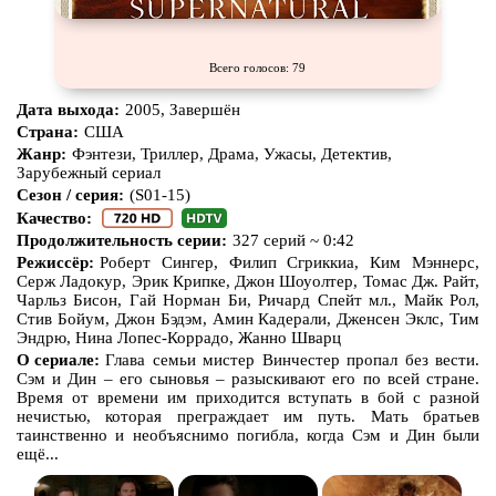
Всего голосов: 79
Дата выхода:
2005, Завершён
Страна:
США
Жанр:
Фэнтези, Триллер, Драма, Ужасы, Детектив,
Зарубежный сериал
Сезон / серия:
(S01-15)
Качество:
Продолжительность серии:
327 серий ~ 0:42
Режиссёр:
Роберт Сингер, Филип Сгриккиа, Ким Мэннерс,
Серж Ладокур, Эрик Крипке, Джон Шоуолтер, Томас Дж. Райт,
Чарльз Бисон, Гай Норман Би, Ричард Спейт мл., Майк Рол,
Стив Бойум, Джон Бэдэм, Амин Кадерали, Дженсен Эклс, Тим
Эндрю, Нина Лопес-Коррадо, Жанно Шварц
О сериале:
Глава семьи мистер Винчестер пропал без вести.
Сэм и Дин – его сыновья – разыскивают его по всей стране.
Время от времени им приходится вступать в бой с разной
нечистью, которая преграждает им путь. Мать братьев
таинственно и необъяснимо погибла, когда Сэм и Дин были
ещё...