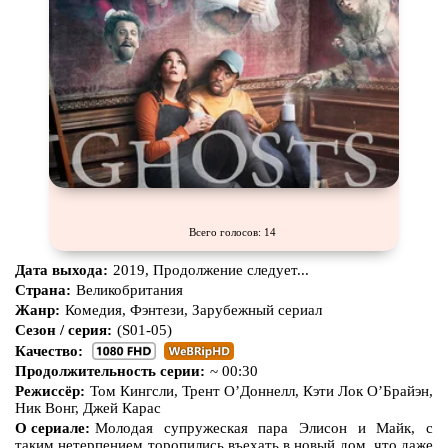
Всего голосов: 14
Дата выхода:
2019, Продолжение следует...
Страна:
Великобритания
Жанр:
Комедия, Фэнтези, Зарубежный сериал
Сезон / серия:
(S01-05)
Качество:
Продолжительность серии:
~ 00:30
Режиссёр:
Том Кингсли, Трент О’Доннелл, Кэти Лок О’Брайэн,
Ник Вонг, Джей Карас
О сериале:
Молодая супружеская пара Элисон и Майк, с
таким нетерпением торопились въехать в новый дом, что даже