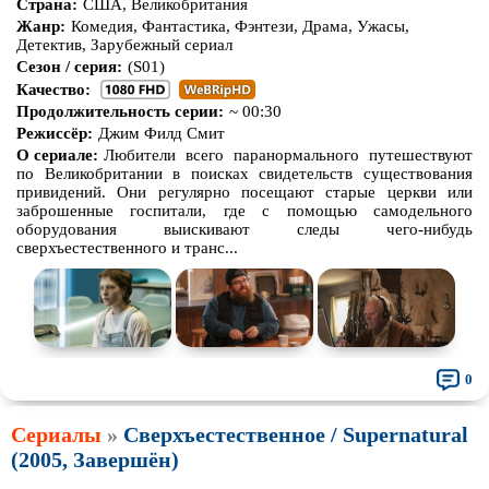
Страна:
США, Великобритания
Жанр:
Комедия, Фантастика, Фэнтези, Драма, Ужасы,
Детектив, Зарубежный сериал
Сезон / серия:
(S01)
Качество:
Продолжительность серии:
~ 00:30
Режиссёр:
Джим Филд Смит
О сериале:
Любители всего паранормального путешествуют
по Великобритании в поисках свидетельств существования
привидений. Они регулярно посещают старые церкви или
заброшенные госпитали, где с помощью самодельного
оборудования выискивают следы чего-нибудь
сверхъестественного и транс...
0
Сериалы
»
Сверхъестественное / Supernatural
(2005, Завершён)