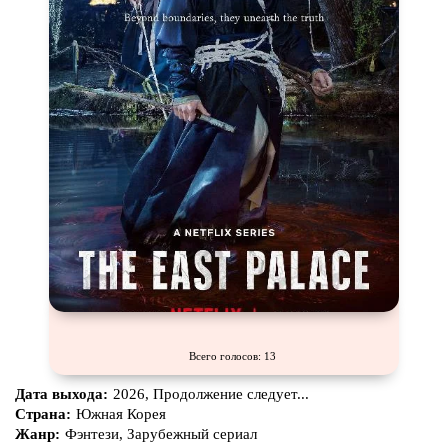
Комикс
Маги и Волшебники
Наркотики
Новогодние
Основанное на
реальных
Параллельные миры
событиях
Перевод
Кубик в Кубе
Перевод
Гоблина
Пеплум
Перевод
Кураж-Бамбей
Подростковая
жестокость
Постапокалипсис
Призраки
Про акул
Про апокалипсис
Про богатых
Про богов
Про вампиров
Про ведьм
Про викингов
Всего голосов: 13
Про выживание
Про гангстеров
Дата выхода:
2026, Продолжение следует...
Про гонки
Про деревню
Страна:
Южная Корея
Жанр:
Фэнтези, Зарубежный сериал
Про динозавров
Про драконов