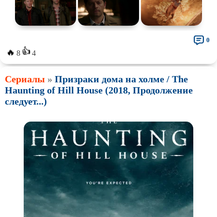
0
👍
🔥
8
4
Сериалы
»
Призраки дома на холме / The
Haunting of Hill House (2018, Продолжение
следует...)