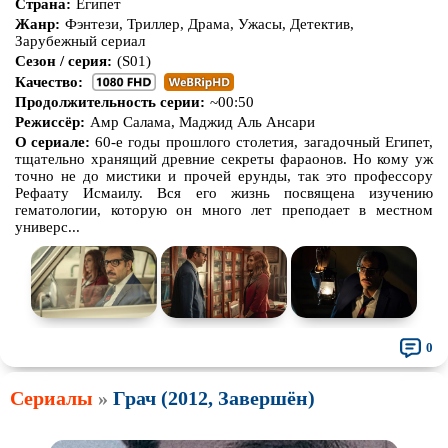
Страна:
Египет
Жанр:
Фэнтези, Триллер, Драма, Ужасы, Детектив,
Зарубежный сериал
Сезон / серия:
(S01)
Качество:
Продолжительность серии:
~00:50
Режиссёр:
Амр Салама, Маджид Аль Ансари
О сериале:
60-е годы прошлого столетия, загадочный Египет,
тщательно хранящий древние секреты фараонов. Но кому уж
точно не до мистики и прочей ерунды, так это профессору
Рефаату Исмаилу. Вся его жизнь посвящена изучению
гематологии, которую он много лет преподает в местном
универс...
0
Сериалы
»
Грач (2012, Завершён)