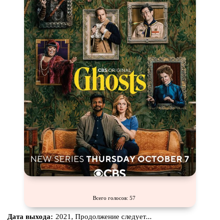
Про шпионов
Про Юристов и
Адвокатов
Псевдо
документальный
Режиссёрская версия
Роуд-муви
Сверхспособности
Ситком
Слэшер
Стимпанк
Сцены с
обнажённой натурой
Турецкий сериал
Чёрная комедия
Экранизация
В ожидании
Всего голосов: 57
Дата выхода:
2021, Продолжение следует...