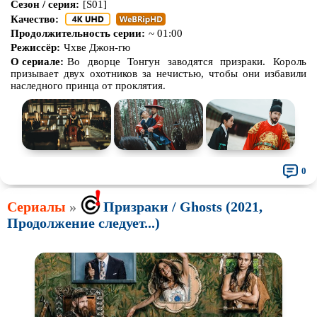
Сезон / серия:
[S01]
Качество:
Про животных
Про зомби
Продолжительность серии:
~ 01:00
Про инопланетян
Про корабли и подводные
Режиссёр:
Чхве Джон-гю
лодки
О сериале:
Во дворце Тонгун заводятся призраки. Король
призывает двух охотников за нечистью, чтобы они избавили
Про космос
Про любовь
наследного принца от проклятия.
Про маньяков и
серийных
Про мафию
убийц
Про оборотней
Про пиратов
Про подростков
Про путешествия
во времени
0
Про роботов
Про рыцарей
Сериалы
Про самолёты
»
Призраки / Ghosts (2021,
Про собак
Продолжение следует...)
Про снайперов
Про супергероев
Про танки
Про танцы
Про тюрьму
Про футбол
Про хакеров
Про хоккей и
фигурное
катание