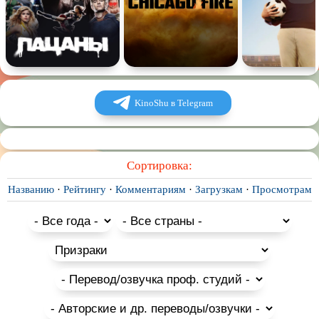
KinoShu в Telegram
Сортировка:
Названию
·
Рейтингу
·
Комментариям
·
Загрузкам
·
Просмотрам