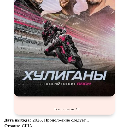
Комикс
Маги и Волшебники
Наркотики
Новогодние
Основанное на
реальных
Параллельные миры
событиях
Перевод
Кубик в Кубе
Перевод
Гоблина
Пеплум
Перевод
Кураж-Бамбей
Подростковая
жестокость
Постапокалипсис
Призраки
Про акул
Про апокалипсис
Про богатых
Про богов
Про вампиров
Про ведьм
Про викингов
Про выживание
Про гангстеров
Всего голосов: 10
Про гонки
Про деревню
Дата выхода:
2026, Продолжение следует...
Страна:
США
Про динозавров
Про драконов