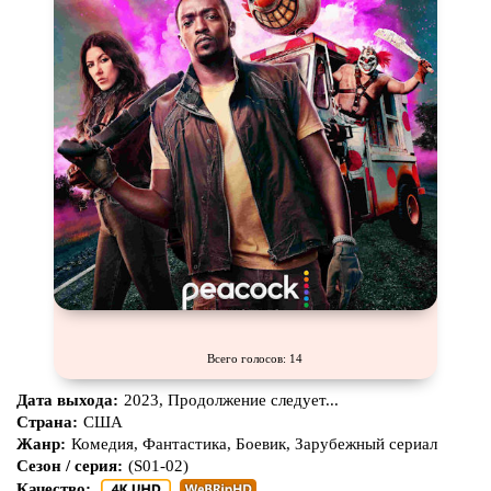
Про шпионов
Про Юристов и
Адвокатов
Псевдо
документальный
Режиссёрская версия
Роуд-муви
Сверхспособности
Ситком
Слэшер
Стимпанк
Сцены с
обнажённой натурой
Турецкий сериал
Чёрная комедия
Экранизация
В ожидании
Всего голосов: 14
Дата выхода:
2023, Продолжение следует...
Страна:
США
Жанр:
Комедия, Фантастика, Боевик, Зарубежный сериал
Сезон / серия:
(S01-02)
Качество: