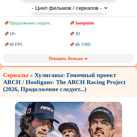
Продолжение следует...
Завершён
18+
3D
60 FPS
4K UHD
Blu-Ray
BDRemux
Показать больше ►
Marvel
PIXAR
Сериалы
»
Хулиганы: Гоночный проект
Sci-Fi (Научная
фантастика)
Trash (трэш) movies
ARCH / Hooligans: The ARCH Racing Project
Авангард и
Сюрреализм
Ангелы и Демоны
(2026, Продолжение следует...)
Аниме
Антиутопия
Врачи
Гении
Дорамы
Индийское кино
Киберпанк
Коллекция