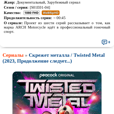
Жанр:
Документальный, Зарубежный сериал
Про животных
Про зомби
Сезон / серия:
[S01E01-04]
Качество:
Про инопланетян
Про корабли и подводные
Продолжительность серии:
~ 00:45
лодки
О сериале:
Проект из шести серий рассказывает о том, как
Про космос
Про любовь
марка ARCH Motorcycle идёт в профессиональный гоночный
спорт.
Про маньяков и
серийных
Про мафию
убийц
0
Про оборотней
Про пиратов
Сериалы
»
Скрежет металла / Twisted Metal
Про подростков
Про путешествия
во времени
(2023, Продолжение следует...)
Про роботов
Про рыцарей
Про самолёты
Про собак
Про снайперов
Про супергероев
Про танки
Про танцы
Про тюрьму
Про футбол
Про хакеров
Про хоккей и
фигурное
катание