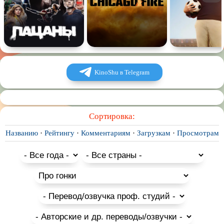
KinoShu в Telegram
Сортировка:
Названию
·
Рейтингу
·
Комментариям
·
Загрузкам
·
Просмотрам