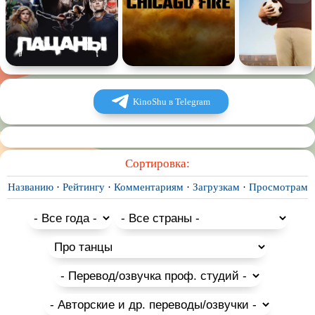
KinoShu в Telegram
Сортировка:
Названию
·
Рейтингу
·
Комментариям
·
Загрузкам
·
Просмотрам