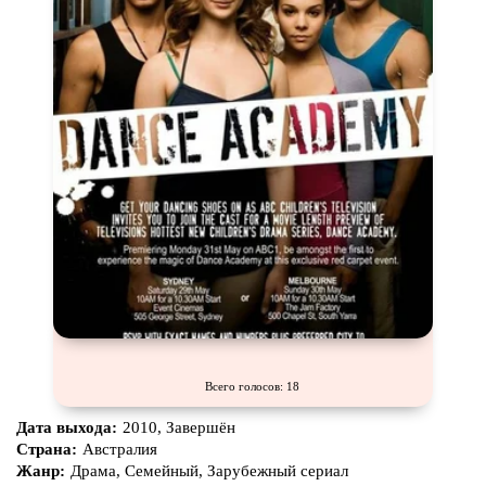
Комикс
Маги и Волшебники
Наркотики
Новогодние
Основанное на
реальных
Параллельные миры
событиях
Перевод
Кубик в Кубе
Перевод
Гоблина
Пеплум
Перевод
Кураж-Бамбей
Подростковая
жестокость
Постапокалипсис
Призраки
Про акул
Про апокалипсис
Про богатых
Про богов
Про вампиров
Про ведьм
Про викингов
Всего голосов: 18
Про выживание
Про гангстеров
Дата выхода:
2010, Завершён
Про гонки
Про деревню
Страна:
Австралия
Жанр:
Драма, Семейный, Зарубежный сериал
Про динозавров
Про драконов