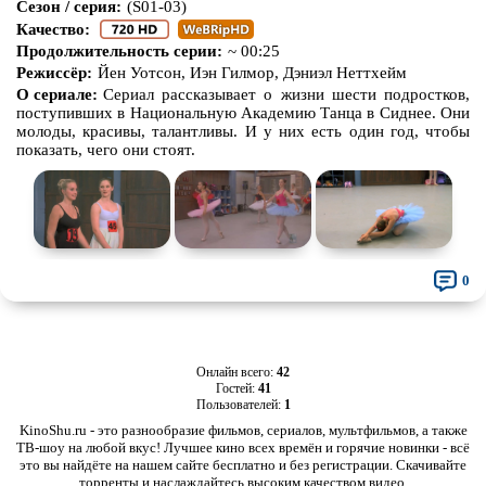
Сезон / серия:
(S01-03)
Качество:
Про животных
Про зомби
Продолжительность серии:
~ 00:25
Про инопланетян
Про корабли и подводные
Режиссёр:
Йен Уотсон, Иэн Гилмор, Дэниэл Неттхейм
лодки
О сериале:
Сериал рассказывает о жизни шести подростков,
поступивших в Национальную Академию Танца в Сиднее. Они
Про космос
Про любовь
молоды, красивы, талантливы. И у них есть один год, чтобы
показать, чего они стоят.
Про маньяков и
серийных
Про мафию
убийц
Про оборотней
Про пиратов
Про подростков
Про путешествия
во времени
Про роботов
Про рыцарей
0
Про самолёты
Про собак
Про снайперов
Про супергероев
Онлайн всего:
42
Про танки
Гостей:
41
Про танцы
Пользователей:
1
Про тюрьму
Про футбол
KinoShu.ru - это разнообразие фильмов, сериалов, мультфильмов, а также
ТВ-шоу на любой вкус! Лучшее кино всех времён и горячие новинки - всё
это вы найдёте на нашем сайте бесплатно и без регистрации. Скачивайте
Про хакеров
Про хоккей и
фигурное
торренты и наслаждайтесь высоким качеством видео.
катание