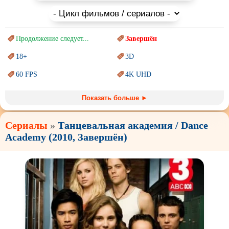
Продолжение следует...
Завершён
18+
3D
60 FPS
4K UHD
Blu-Ray
BDRemux
Показать больше ►
Marvel
PIXAR
Сериалы
»
Танцевальная академия / Dance
Sci-Fi (Научная
фантастика)
Trash (трэш) movies
Academy (2010, Завершён)
Авангард и
Сюрреализм
Ангелы и Демоны
Аниме
Антиутопия
Врачи
Гении
Дорамы
Индийское кино
Киберпанк
Коллекция