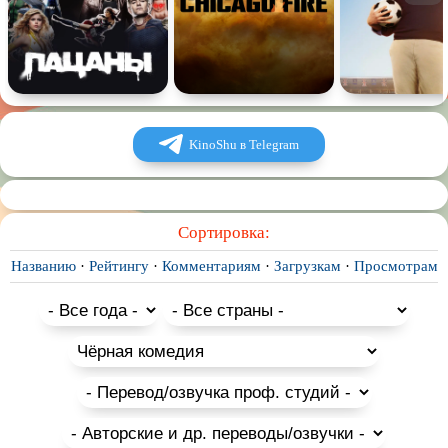
KinoShu в Telegram
Сортировка:
Названию
·
Рейтингу
·
Комментариям
·
Загрузкам
·
Просмотрам