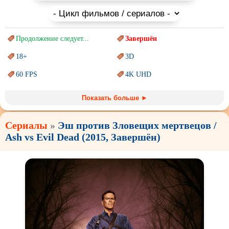
Продолжение следует...
Завершён
18+
3D
60 FPS
4K UHD
Blu-Ray
BDRemux
Показать больше ►
Marvel
PIXAR
Сериалы
»
Эш против Зловещих мертвецов /
Sci-Fi (Научная
фантастика)
Trash (трэш) movies
Ash vs Evil Dead (2015, Завершён)
Авангард и
Сюрреализм
Ангелы и Демоны
Аниме
Антиутопия
Врачи
Гении
Дорамы
Индийское кино
Киберпанк
Коллекция