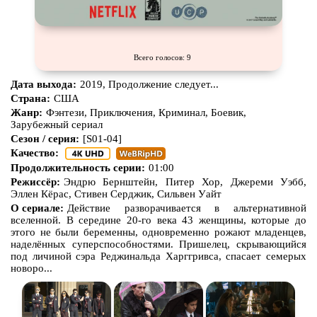
Всего голосов: 9
Дата выхода:
2019, Продолжение следует...
Страна:
США
Жанр:
Фэнтези, Приключения, Криминал, Боевик,
Зарубежный сериал
Сезон / серия:
[S01-04]
Качество:
Продолжительность серии:
01:00
Режиссёр:
Эндрю Бернштейн, Питер Хор, Джереми Уэбб,
Эллен Кёрас, Стивен Серджик, Сильвен Уайт
О сериале:
Действие разворачивается в альтернативной
вселенной. В середине 20-го века 43 женщины, которые до
этого не были беременны, одновременно рожают младенцев,
наделённых суперспособностями. Пришелец, скрывающийся
под личиной сэра Реджинальда Харггривса, спасает семерых
новоро...