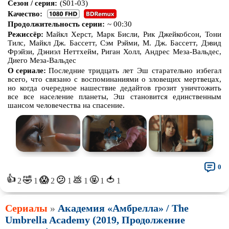
Сезон / серия:
(S01-03)
Качество:
Про животных
Про зомби
Продолжительность серии:
~ 00:30
Про инопланетян
Про корабли и подводные
Режиссёр:
Майкл Херст, Марк Бисли, Рик Джейкобсон, Тони
лодки
Тилс, Майкл Дж. Бассетт, Сэм Рэйми, М. Дж. Бассетт, Дэвид
Фрэйзи, Дэниэл Неттхейм, Риган Холл, Андрес Меза-Вальдес,
Про космос
Про любовь
Диего Меза-Вальдес
О сериале:
Последние тридцать лет Эш старательно избегал
Про маньяков и
серийных
Про мафию
всего, что связано с воспоминаниями о зловещих мертвецах,
убийц
но когда очередное нашествие дедайтов грозит уничтожить
Про оборотней
Про пиратов
все все население планеты, Эш становится единственным
шансом человечества на спасение.
Про подростков
Про путешествия
во времени
Про роботов
Про рыцарей
Про самолёты
Про собак
Про снайперов
Про супергероев
0
👍
🤣
💩
🤬
🍅
😱
😕
2
1
2
1
1
1
1
Про танки
Про танцы
Про тюрьму
Про футбол
Сериалы
»
Академия «Амбрелла» / The
Umbrella Academy (2019, Продолжение
Про хакеров
Про хоккей и
фигурное
катание