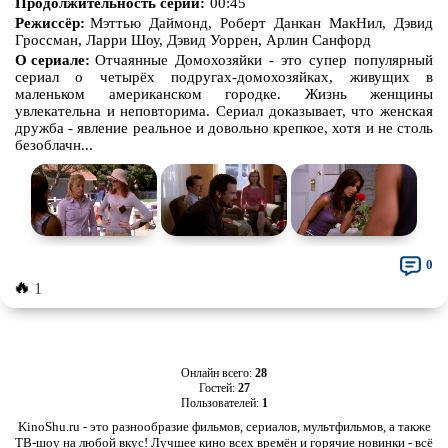
Продолжительность серии:
00:45
Режиссёр:
Мэттью Даймонд, Роберт Данкан МакНил, Дэвид
Гроссман, Ларри Шоу, Дэвид Уоррен, Арлин Санфорд
О сериале:
Отчаянные Домохозяйки - это супер популярный
сериал о четырёх подругах-домохозяйках, живущих в
маленьком американском городке. Жизнь женщины
увлекательна и неповторима. Сериал доказывает, что женская
дружба - явление реальное и довольно крепкое, хотя и не столь
безоблачн...
0
🔥
1
Онлайн всего:
28
Гостей:
27
Пользователей:
1
KinoShu.ru - это разнообразие фильмов, сериалов, мультфильмов, а также
ТВ-шоу на любой вкус! Лучшее кино всех времён и горячие новинки - всё