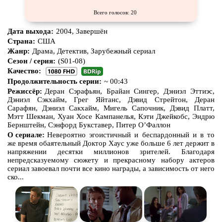
Всего голосов: 20
Дата выхода:
2004, Завершён
Страна:
США
Жанр:
Драма, Детектив, Зарубежный сериал
Сезон / серия:
(S01-08)
Качество:
Продолжительность серии:
~ 00:43
Режиссёр:
Деран Сэрафьян, Брайан Сингер, Дэниэл Эттиэс,
Дэниэл Сэкхайм, Грег Яйтанс, Дэвид Стрейтон, Деран
Сарафян, Дэниэл Сакхайм, Мигель Сапочник, Дэвид Платт,
Мэтт Шекман, Хуан Хосе Кампанелья, Кэти Джейкобс, Эндрю
Бернштейн, Сэнфорд Букставер, Питер О’Фаллон
О сериале:
Невероятно эгоистичный и беспардонный и в то
же время обаятельный Доктор Хаус уже больше 6 лет держит в
напряжении десятки миллионов зрителей. Благодаря
непредсказуемому сюжету и прекрасному набору актеров
сериал завоевал почти все кино награды, а зависимость от него
ско...