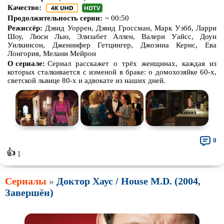
Качество:
Продолжительность серии:
~ 00:50
Режиссёр:
Дэвид Уоррен, Дэвид Гроссман, Марк Уэбб, Ларри
Шоу, Люси Лью, Элизабет Аллен, Валери Уайсс, Доун
Уилкинсон, Дженнифер Гетцингер, Джоэнна Кернс, Ева
Лонгория, Мелани Мейрон
О сериале:
Сериал расскажет о трёх женщинах, каждая из
которых сталкивается с изменой в браке: о домохозяйке 60-х,
светской львице 80-х и адвокате из наших дней.
0
👍
1
Сериалы
»
Доктор Хаус / House M.D. (2004,
Завершён)