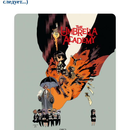
следует...)
Про шпионов
Про Юристов и
Адвокатов
Псевдо
документальный
Режиссёрская версия
Роуд-муви
Сверхспособности
Ситком
Слэшер
Стимпанк
Сцены с
обнажённой натурой
Турецкий сериал
Чёрная комедия
Экранизация
В ожидании