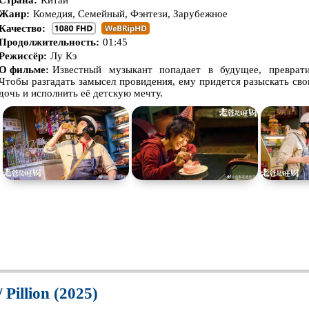
Страна:
Китай
Про апокалипсис
Про богатых
Про бог
Жанр:
Комедия, Семейный, Фэнтези, Зарубежное
Качество:
Про ведьм
Про викингов
Про вы
Продолжительность:
01:45
Про гонки
Про деревню
Про дин
Режиссёр:
Лу Кэ
О фильме:
Известный музыкант попадает в будущее, преврати
Про животных
Про зомби
Про ино
Чтобы разгадать замысел провидения, ему придется разыскать с
дочь и исполнить её детскую мечту.
Про космос
Про любовь
Про ман
убийц
Про оборотней
Про пиратов
Про под
Про роботов
Про рыцарей
Про сам
Про снайперов
Про супергероев
Про тан
Про тюрьму
Про футбол
Про хак
Про шпионов
Про Юристов и
Адвокатов
Псевдо
д
Роуд-муви
Сверхспособности
Ситком
Стимпанк
Сцены с
обнажённой
Турецки
 Pillion (2025)
натурой