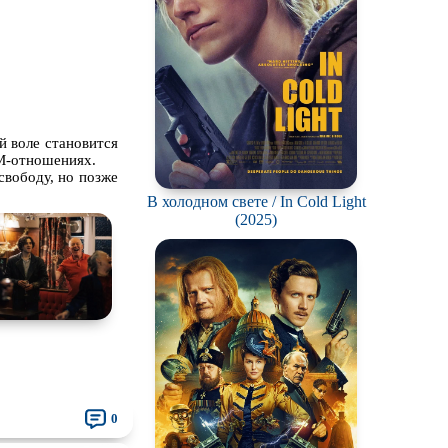
ch
 воле становится
СМ-отношениях.
свободу, но позже
В холодном свете / In Cold Light
(2025)
0