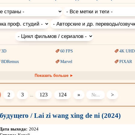
ы, смешные и добрые семейные, а также пошлые молодежные ком
одия, криминальные, наполненные черным юмором трагикомедии.
3D
60 FPS
4K UHD
BDRemux
Marvel
PIXAR
Trash (трэш) movies
Авангард и
Сюрреализм
Ангелы 
Показать больше ►
Антиутопия
Врачи
Гении
Киберпанк
Коллекция
Комикс
2
3
123
124
»
>
...
Наркотики
Новогодние
Основан
событиях
будущего / Lai zi wang xing de ni (2024)
Перевод
Кубик в Кубе
Перевод
Гоблина
Перевод
Подростковая
жестокость
Постапокалипсис
Призрак
Дата выхода:
2024