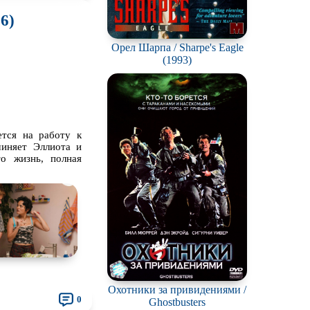
6)
Орел Шарпа / Sharpe's Eagle
(1993)
ется на работу к
чиняет Эллиота и
о жизнь, полная
Охотники за привидениями /
0
Ghostbusters