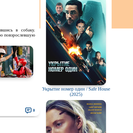
ов
живание
озавров
вшись в собаку.
планетян
вою повзрослевшую
ьяков и
серийных
ростков
олёты
ки
Укрытие номер один / Safe House
еров
(2025)
окументальный
0
й сериал