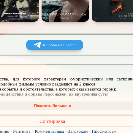
KinoShu в Telegram
ства, для которого характерен юмористический или сатирич
одобные фильмы условно разделяют на 2 класса:
события и обстоятельства, в которых оказываются герои);
ы действия и образы персонажей, их внутренняя суть).
олнометражные ленты. Огромной популярностью пользуются ком
Показать больше ►
 взрослых, короткометражки. Некоторые из них прекрасно подход
 эротические или черные комедии для взрослых, лучше смотреть в 
утствия детей.
Сортировка:
ены популярные и малоизвестные авторские, новые и классиче
анию
·
Рейтингу
·
Комментариям
·
Загрузкам
·
Просмотрам