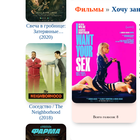
»
Фильмы
Хочу зан
Свеча в гробнице:
Затерянные
подземелья / Long
(2020)
ling mi ku
Соседство / The
Neighborhood
(2018)
Всего голосов: 8