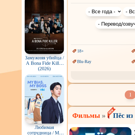
зарубежные комедийные фильм
Project
и политическая сатира и пар
18+
Замужняя убийца /
Blu-Ray
A Bona Fide Killer
(Yubunyeo killeo)
(2026)
Sci-Fi (Научная
фантастика)
Аниме
Индийское кино
1
Маги и Волшебники
»
Фильмы
Пёс из 
Параллельные миры
Любимая
Пеплум
сотрудница / My