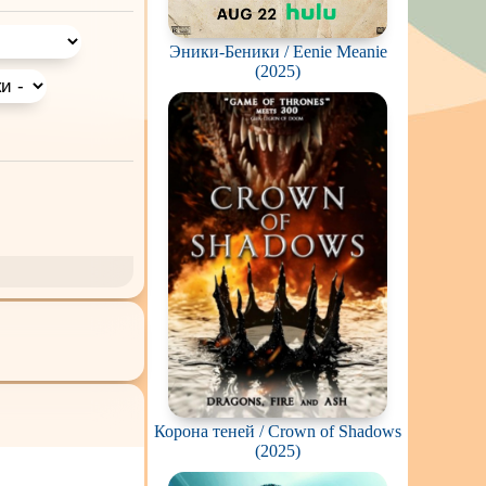
едии, социальная
Эники-Беники / Eenie Meanie
(2025)
и Демоны
ное на
реальных
Кураж-Бамбей
Корона теней / Crown of Shadows
(2025)
и