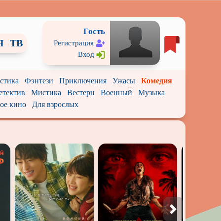
Гость
Я
ТВ
Регистрация
Вход
стика
Фэнтези
Приключения
Ужасы
Комедия
етектив
Мистика
Вестерн
Военный
Музыка
ое кино
Для взрослых