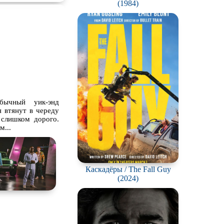
(1984)
бычный уик-энд
я втянут в череду
 слишком дорого.
м...
Каскадёры / The Fall Guy
(2024)