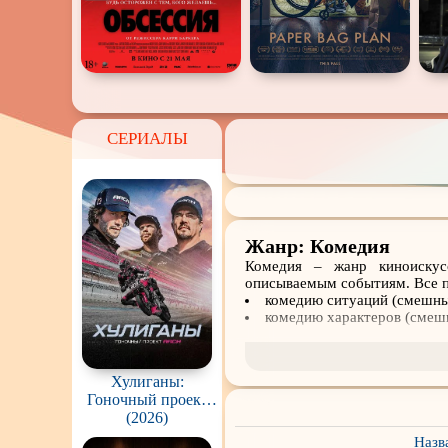
СЕРИАЛЫ
Жанр: Комедия
Комедия – жанр киноискус
описываемым событиям. Все п
комедию ситуаций (смешны 
комедию характеров (смешн
Причем это необязательно п
или мультфильмы для детей и
Хулиганы:
просмотра, другие, например,
Гоночный проект
в другой обстановке, без прис
ARCH / Hooligans:
(2026)
В нашей подборке представл
The ARCH Racing
Назв