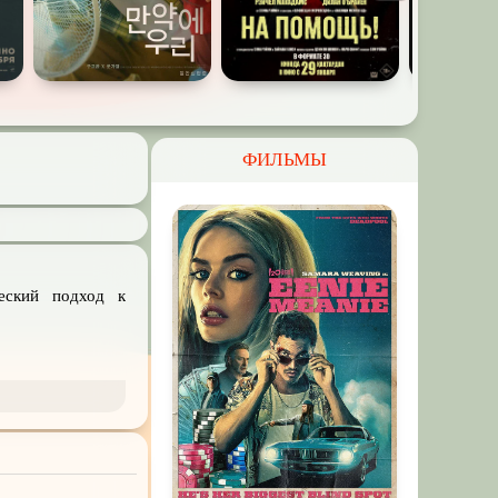
ФИЛЬМЫ
еский подход к
едийные сериалы
ят для семейного
кругу друзей или
ские, русские и