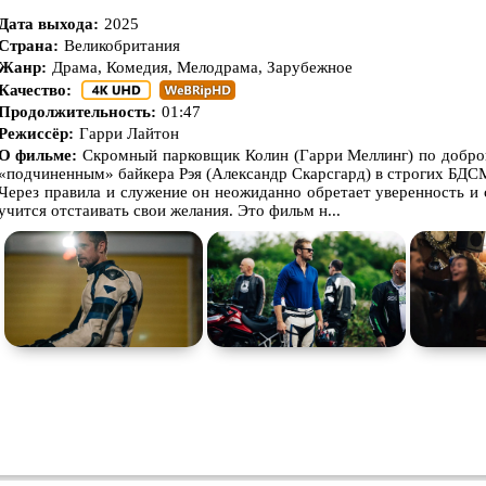
Экранизация
В ожидании
TeleSyn
Дата выхода:
2025
Страна:
Великобритания
Жанр:
Драма, Комедия, Мелодрама, Зарубежное
Качество:
Продолжительность:
01:47
Режиссёр:
Гарри Лайтон
О фильме:
Скромный парковщик Колин (Гарри Меллинг) по доброй
«подчиненным» байкера Рэя (Александр Скарсгард) в строгих БД
Через правила и служение он неожиданно обретает уверенность и 
учится отстаивать свои желания. Это фильм н...