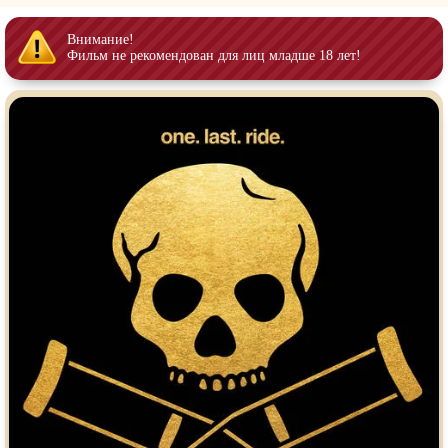
Индийское кино
Киберпанк
Коллекция
Комикс
Внимание!
Фильм не рекомендован для лиц младше 18 лет!
Маги и Волшебники
Наркотики
Новогодние
Основанное на
реальных
событиях
Параллельные миры
Перевод
Гоблина
Перевод
Кубик в Кубе
Перевод
Кураж-Бамбей
Пеплум
Подростковая
жестокость
Постапокалипсис
Призраки
Про акул
Про апокалипсис
Про богатых
Про богов
Про вампиров
Про ведьм
Про викингов
Про выживание
Про гангстеров
Про гонки