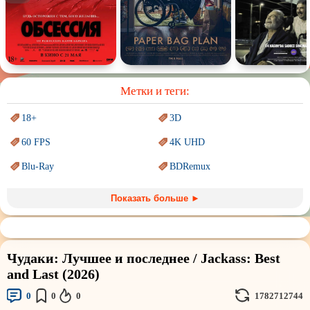
Спектакль
Сказка
Немое кино
Для взрослых
Метки и теги:
18+
3D
60 FPS
4K UHD
Blu-Ray
BDRemux
Marvel
PIXAR
Показать больше ►
Sci-Fi (Научная
фантастика)
Trash (трэш) movies
Авангард и
Сюрреализм
Ангелы и Демоны
Чудаки: Лучшее и последнее / Jackass: Best
Аниме
Антиутопия
and Last (2026)
Врачи
Гении
0
0
0
1782712744