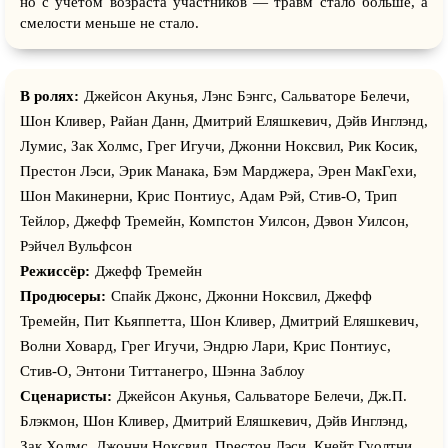
но с учетом возраста участников — травм стало больше, а
смелости меньше не стало.
В ролях:
Джейсон Акунья, Лэнс Бэнгс, Сальваторе Белечи,
Шон Кливер, Райан Данн, Дмитрий Еляшкевич, Дэйв Инглэнд,
Лумис, Зак Холмс, Грег Игучи, Джонни Ноксвил, Рик Косик,
Престон Лэси, Эрик Манака, Бэм Марджера, Эрен МакГехи,
Шон Макинерни, Крис Понтиус, Адам Рэй, Стив-О, Трип
Тейлор, Джефф Тремейн, Компстон Уилсон, Дэвон Уилсон,
Рэйчел Вульфсон
Режиссёр:
Джефф Тремейн
Продюсеры:
Спайк Джонс, Джонни Ноксвил, Джефф
Тремейн, Пит Кьяппетта, Шон Кливер, Дмитрий Еляшкевич,
Волни Ховард, Грег Игучи, Эндрю Лари, Крис Понтиус,
Стив-О, Энтони Титтанегро, Шэнна Заблоу
Сценаристы:
Джейсон Акунья, Сальваторе Белечи, Дж.П.
Блэкмон, Шон Кливер, Дмитрий Еляшкевич, Дэйв Инглэнд,
Зак Холмс, Джонни Ноксвил, Престон Лэси, Кнейт Гуолтни,