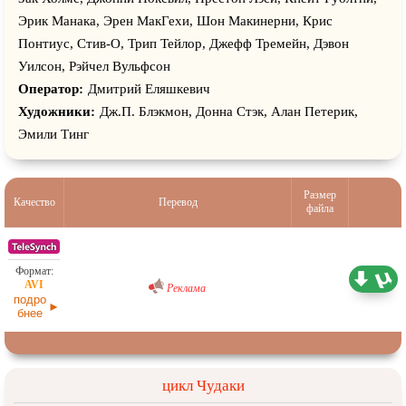
Эрик Манака, Эрен МакГехи, Шон Макинерни, Крис
Понтиус, Стив-О, Трип Тейлор, Джефф Тремейн, Дэвон
Уилсон, Рэйчел Вульфсон
Оператор:
Дмитрий Еляшкевич
Художники:
Дж.П. Блэкмон, Донна Стэк, Алан Петерик,
Эмили Тинг
Размер
Качество
Перевод
файла
Любительский (многоголосый)
1,36 ГБ
Реклама
28.06.2026
подро
бнее
цикл Чудаки