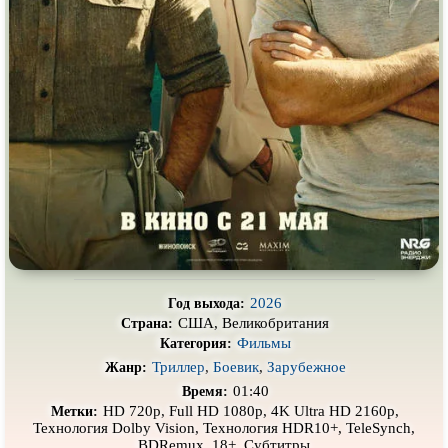
Про деревню
Про динозавров
Про драконов
Про животных
Про зомби
Про инопланетян
Про корабли и подводные
Про космос
лодки
Про любовь
Про маньяков и
серийных
убийц
Про мафию
Про оборотней
Про пиратов
Про подростков
Про путешествия
во времени
Про роботов
2026
Год выхода:
Про рыцарей
Про самолёты
США, Великобритания
Страна:
Фильмы
Категория:
Про собак
Про снайперов
Триллер
,
Боевик
,
Зарубежное
Жанр:
Про супергероев
Про танки
01:40
Время:
HD 720p, Full HD 1080p, 4K Ultra HD 2160p,
Метки:
Про танцы
Про тюрьму
Технология Dolby Vision, Технология HDR10+, TeleSynch,
BDRemux, 18+, Субтитры