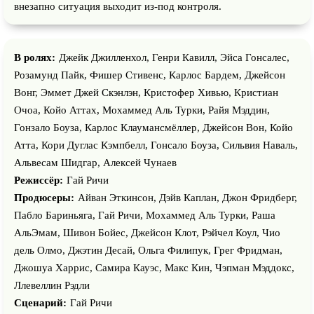
внезапно ситуация выходит из-под контроля.
В ролях:
Джейк Джилленхол, Генри Кавилл, Эйса Гонсалес,
Розамунд Пайк, Фишер Стивенс, Карлос Бардем, Джейсон
Вонг, Эммет Джей Скэнлэн, Кристофер Хивью, Кристиан
Очоа, Койо Аттах, Мохаммед Аль Турки, Райя Мэддин,
Гонзало Боуза, Карлос Клаумансмёллер, Джейсон Вон, Койо
Атта, Кори Дуглас Кэмпбелл, Гонсало Боуза, Сильвия Наваль,
Альвесам Шидгар, Алексей Чунаев
Режиссёр:
Гай Ричи
Продюсеры:
Айван Эткинсон, Дэйв Каплан, Джон Фридберг,
Пабло Бариньяга, Гай Ричи, Мохаммед Аль Турки, Раша
АльЭмам, Шивон Бойес, Джейсон Клот, Рэйчел Коул, Чио
дель Олмо, Джэтин Десай, Ольга Филипук, Грег Фридман,
Джошуа Харрис, Самира Кауэс, Макс Кин, Чэпман Мэддокс,
Ллевеллин Рэдли
Сценарий:
Гай Ричи