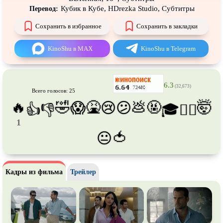
Про футбол
Про хакеров
Кубик в Кубе, HDrezka Studio, Субтитры
Перевод:
Про хоккей и
фигурное
Про шпионов
Сохранить в избранное
Сохранить в закладки
катание
Про Юристов и
Адвокатов
Псевдо
документальный
KinoShu в MAX
KinoShu в Telegram
Режиссёрская версия
Роуд-муви
Сверхспособности
Ситком
6.3
(32,673)
Всего голосов: 25
Слэшер
Стимпанк
🔥
🤣
🤮
💩
🤬
🤯
😱
😢
😕
👍
👎
🎓
😵‍💫
Сцены с
обнажённой натурой
Турецкий сериал
1
Чёрная комедия
Экранизация
🍅
😐
В ожидании
TeleSynch
CAMRip
Кадры из фильма
Трейлер