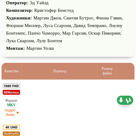
Оператор:
Эд Уайлд
Композитор:
Кристофер Бенстед
Художники:
Мартин Джон, Синтия Бутрос, Фиона Гэвин,
Флориан Мюллер, Луcа Сcарони, Давид Темпрано, Лоулоу
Бонтемпс, Панчо Чаморро, Мар Гарсия, Оскар Пикеринг,
Лука Скарони, Лулу Бонтем
Монтаж:
Мартин Уолш
Размер
Качество
Перевод
файла
25,99 ГБ
Проф. (полное дублирование)
21.07.2026
подро
бнее