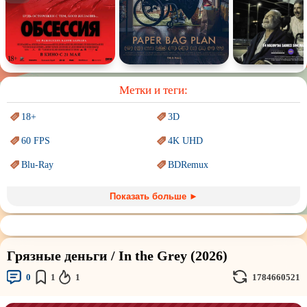
Спектакль
Сказка
Немое кино
Для взрослых
Метки и теги:
18+
3D
60 FPS
4K UHD
Blu-Ray
BDRemux
Marvel
PIXAR
Показать больше ►
Sci-Fi (Научная
фантастика)
Trash (трэш) movies
Авангард и
Сюрреализм
Ангелы и Демоны
Грязные деньги / In the Grey (2026)
Аниме
Антиутопия
0
1
1
1784660521
Врачи
Гении