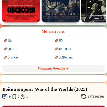
Спектакль
Сказка
Немое кино
Для взрослых
Метки и теги:
18+
3D
60 FPS
4K UHD
Blu-Ray
BDRemux
Marvel
PIXAR
Показать больше ►
Sci-Fi (Научная
фантастика)
Trash (трэш) movies
Авангард и
Сюрреализм
Ангелы и Демоны
Война миров / War of the Worlds (2025)
Аниме
Антиутопия
0
0
1
1776861591
Врачи
Гении