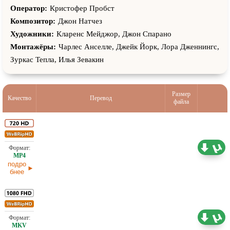
Оператор:
Кристофер Пробст
Композитор:
Джон Натчез
Художники:
Кларенс Мейджор, Джон Спарано
Монтажёры:
Чарлес Анcелле, Джейк Йорк, Лора Дженнингс,
Зуркас Тепла, Илья Зевакин
Размер
Качество
Перевод
файла
1,14 ГБ
Любительский (многоголосый)
22.04.2026
подро
бнее
3,77 ГБ
Любительский (многоголосый)
16.03.2026