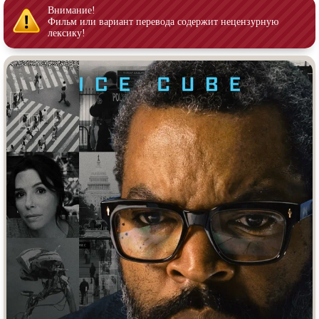
Индийское кино
Киберпанк
Внимание!
Фильм или вариант перевода содержит нецензурную
Коллекция
Комикс
лексику!
Маги и Волшебники
Наркотики
Новогодние
Основанное на
реальных
событиях
Параллельные миры
Перевод
Гоблина
Перевод
Кубик в Кубе
Перевод
Кураж-Бамбей
Пеплум
Подростковая
жестокость
Постапокалипсис
Призраки
Про акул
Про апокалипсис
Про богатых
Про богов
Про вампиров
Про ведьм
Про викингов
Про выживание
Про гангстеров
Про гонки