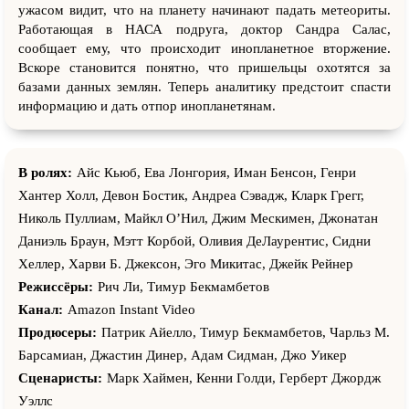
ужасом видит, что на планету начинают падать метеориты.
Работающая в НАСА подруга, доктор Сандра Салас,
сообщает ему, что происходит инопланетное вторжение.
Вскоре становится понятно, что пришельцы охотятся за
базами данных землян. Теперь аналитику предстоит спасти
информацию и дать отпор инопланетянам.
В ролях:
Айс Кьюб, Ева Лонгория, Иман Бенсон, Генри
Хантер Холл, Девон Бостик, Андреа Сэвадж, Кларк Грегг,
Николь Пуллиам, Майкл О’Нил, Джим Мескимен, Джонатан
Даниэль Браун, Мэтт Корбой, Оливия ДеЛаурентис, Сидни
Хеллер, Харви Б. Джексон, Эго Микитас, Джейк Рейнер
Режиссёры:
Рич Ли, Тимур Бекмамбетов
Канал:
Amazon Instant Video
Продюсеры:
Патрик Айелло, Тимур Бекмамбетов, Чарльз М.
Барсамиан, Джастин Динер, Адам Сидман, Джо Уикер
Сценаристы:
Марк Хаймен, Кенни Голди, Герберт Джордж
Уэллс