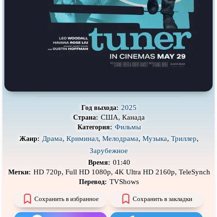
Про деревню
Про динозавров
Про драконов
Про животных
Про зомби
Про инопланетян
Про корабли и подводные
Про космос
лодки
Про любовь
Про маньяков и
серийных
убийц
Про мафию
Про оборотней
2025
Год выхода:
США, Канада
Страна:
Про пиратов
Про подростков
Фильмы
Категория:
Про путешествия
во времени
Про роботов
Драма
,
Криминал
,
Мелодрама
,
Музыка
,
Триллер
,
Жанр:
Зарубежное
Про рыцарей
Про самолёты
01:40
Время:
Про собак
Про снайперов
HD 720p, Full HD 1080p, 4K Ultra HD 2160p, TeleSynch
Метки:
TVShows
Перевод:
Про супергероев
Про танки
Сохранить в избранное
Сохранить в закладки
Про танцы
Про тюрьму