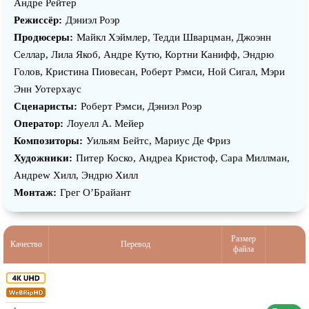
Андре Рейтер
Режиссёр:
Дэниэл Роэр
Продюсеры:
Майкл Хэймлер, Тедди Шварцман, Джоэнн
Селлар, Лила Якоб, Андре Кутю, Кортни Канифф, Эндрю
Голов, Кристина Пиовесан, Роберт Рэмси, Ной Сигал, Мэри
Энн Уотерхаус
Сценаристы:
Роберт Рэмси, Дэниэл Роэр
Оператор:
Лоуелл А. Мейер
Композиторы:
Уильям Бейтс, Мариус Де Фриз
Художники:
Питер Коско, Андреа Кристоф, Сара Миллман,
Андреw Хилл, Эндрю Хилл
Монтаж:
Грег О’Брайант
Размер
Качество
Перевод
файла
18,95 ГБ