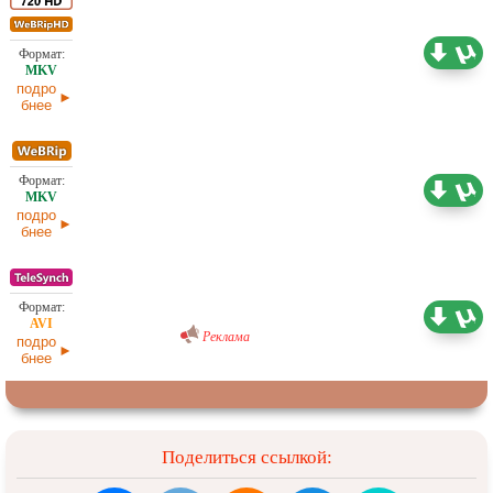
2,68 ГБ
Проф. (многоголосый) TVShows
28.06.2026
подро
бнее
1,97 ГБ
Проф. (многоголосый) TVShows
28.06.2026
подро
бнее
Проф. (полное дублирование) [звук из
1,37 ГБ
кинотеатра]
24.05.2026
Реклама
подро
бнее
Поделиться ссылкой: