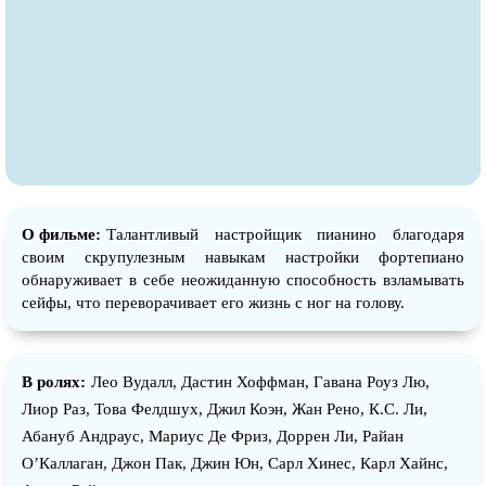
О фильме:
Талантливый настройщик пианино благодаря
своим скрупулезным навыкам настройки фортепиано
обнаруживает в себе неожиданную способность взламывать
сейфы, что переворачивает его жизнь с ног на голову.
В ролях:
Лео Вудалл, Дастин Хоффман, Гавана Роуз Лю,
Лиор Раз, Това Фелдшух, Джил Коэн, Жан Рено, К.С. Ли,
Абануб Андраус, Мариус Де Фриз, Доррен Ли, Райан
О’Каллаган, Джон Пак, Джин Юн, Cарл Хинес, Карл Хайнс,