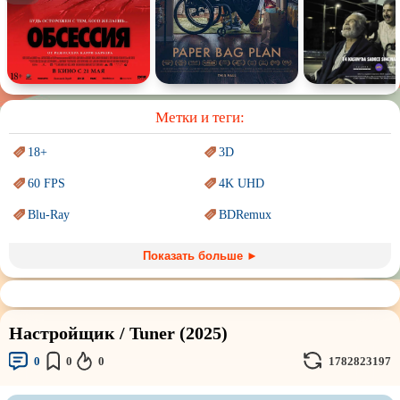
Спектакль
Сказка
Немое кино
Для взрослых
Метки и теги:
18+
3D
60 FPS
4K UHD
Blu-Ray
BDRemux
Marvel
PIXAR
Показать больше ►
Sci-Fi (Научная
фантастика)
Trash (трэш) movies
Авангард и
Сюрреализм
Ангелы и Демоны
Настройщик / Tuner (2025)
Аниме
Антиутопия
0
0
0
1782823197
Врачи
Гении