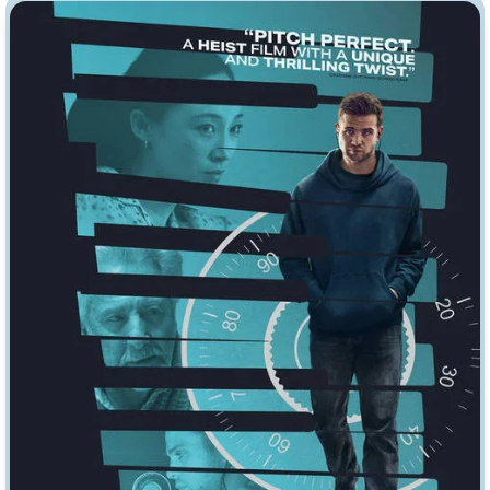
Индийское кино
Киберпанк
Коллекция
Комикс
Маги и Волшебники
Наркотики
Новогодние
Основанное на
реальных
событиях
Параллельные миры
Перевод
Гоблина
Перевод
Кубик в Кубе
Перевод
Кураж-Бамбей
Пеплум
Подростковая
жестокость
Постапокалипсис
Призраки
Про акул
Про апокалипсис
Про богатых
Про богов
Про вампиров
Про ведьм
Про викингов
Про выживание
Про гангстеров
Про гонки