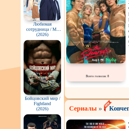
Любимая
сотрудница / My
Bias, My Boss
(2026)
(Choeaeui sawon)
Всего голосов: 8
Бойцовский мир /
Fightland
»
Сериалы
Ковчег
(2026)