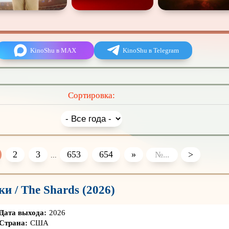
KinoShu в MAX
KinoShu в Telegram
Сортировка:
2
3
653
654
»
>
...
и / The Shards (2026)
Дата выхода:
2026
Страна:
США