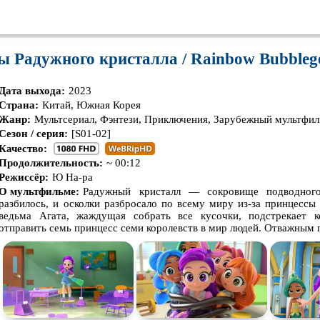
ы Радужного кристалла / Rainbow Bubbleg
Дата выхода:
2023
Страна:
Китай, Южная Корея
Жанр:
Мультсериал, Фэнтези, Приключения, Зарубежный мультфи
Сезон / серия:
[S01-02]
Качество:
Продолжительность:
~ 00:12
Режиссёр:
Ю На-ра
О мультфильме:
Радужный кристалл — сокровище подводног
разбилось, и осколки разбросало по всему миру из-за принцесс
ведьма Агата, жаждущая собрать все кусочки, подстрекает к
отправить семь принцесс семи королевств в мир людей. Отважным п