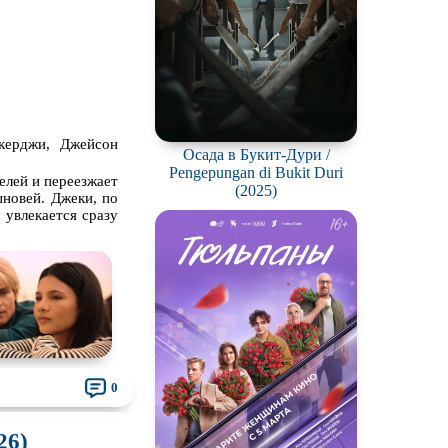
керджи, Джейсон
Осада в Букит-Дури /
Pengepungan di Bukit Duri
лей и переезжает
(2025)
ыновей. Джеки, по
 увлекается сразу
0
26)