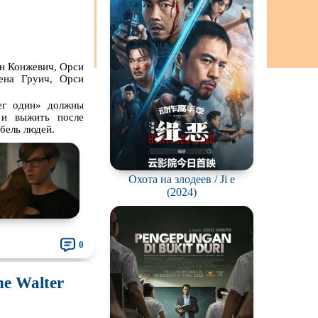
н Конжевич, Орси
ена Груич, Орси
чег один» должны
 и выжить после
бель людей.
Охота на злодеев / Ji e
(2024)
0
he Walter