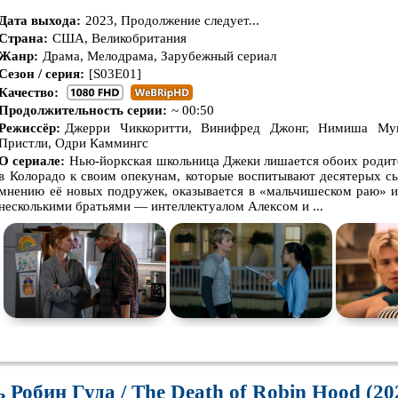
Дата выхода:
2023, Продолжение следует...
Страна:
США, Великобритания
Жанр:
Драма, Мелодрама, Зарубежный сериал
Сезон / серия:
[S03E01]
Качество:
Продолжительность серии:
~ 00:50
Режиссёр:
Джерри Чиккоритти, Винифред Джонг, Нимиша Му
Пристли, Одри Каммингс
О сериале:
Нью-йоркская школьница Джеки лишается обоих родите
в Колорадо к своим опекунам, которые воспитывают десятерых с
мнению её новых подружек, оказывается в «мальчишеском раю» и
несколькими братьями — интеллектуалом Алексом и ...
 Робин Гуда / The Death of Robin Hood (20