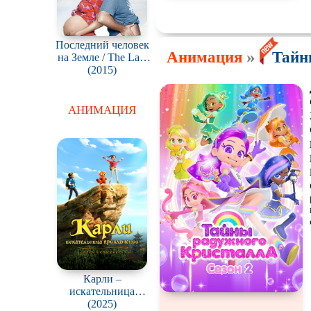
Последний человек
»
Анимация
Тайн
на Земле / The Last
Man on Earth
(2015)
АНИМАЦИЯ
Карли –
искательница
приключений.
(2025)