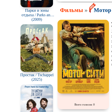
»
Фильмы
Мотор 
Парки и зоны
отдыха / Parks and
Recreation
(2009)
Простак / Tschappel
(2025)
Всего голосов: 0