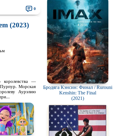
0
em (2023)
льм
о королевства —
ы Пурпур. Морская
Бродяга Кэнсин: Финал / Rurouni
оролеву Аурэлию
Kenshin: The Final
ри...
(2021)