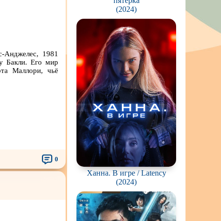
пятерка
(2024)
с-Анджелес, 1981
у Бакли. Его мир
рта Маллори, чьё
0
Ханна. В игре / Latency
(2024)