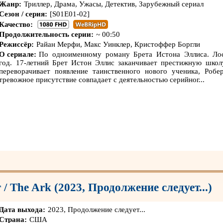
Жанр:
Триллер, Драма, Ужасы, Детектив, Зарубежный сериал
Сезон / серия:
[S01E01-02]
Качество:
Продолжительность серии:
~ 00:50
Режиссёр:
Райан Мерфи, Макс Уинклер, Кристоффер Боргли
О сериале:
По одноименному роману Брета Истона Эллиса. Ло
год. 17-летний Брет Истон Эллис заканчивает престижную школ
переворачивает появление таинственного нового ученика, Робе
тревожное присутствие совпадает с деятельностью серийног...
 / The Ark (2023, Продолжение следует...)
Дата выхода:
2023, Продолжение следует...
Страна:
США