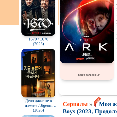
1670 / 1670
(2023)
Всего голосов: 24
Дело даже не в
»
Сериалы
Моя жи
измене / Jigeum
bullyuni munjega
(2026)
Boys (2023, Продолж
animnida