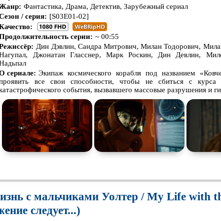
Жанр:
Фантастика, Драма, Детектив, Зарубежный сериал
Сезон / серия:
[S03E01-02]
Качество:
Продолжительность серии:
~ 00:55
Режиссёр:
Дин Дэвлин, Сандра Митрович, Милан Тодорович, Мила
Нагyпал, Джонатан Гласснер, Марк Роскин, Дин Девлин, Мил
Надьпал
О сериале:
Экипаж космического корабля под названием «Ков
проявить все свои способности, чтобы не сбиться с курса
катастрофического события, вызвавшего массовые разрушения и ги
знь с мальчиками Уолтер / My Life with t
ение следует...)