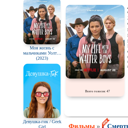
Моя жизнь с
мальчиками Уолтер
/ My Life with the
(2023)
Walter Boys
Всего голосов: 47
Девушка-гик / Geek
»
Фильмы
Смерть
Girl