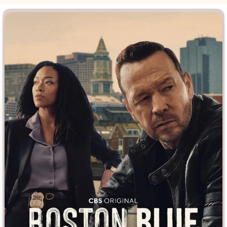
Врачи
Гении
Дорамы
Индийское кино
Киберпанк
Коллекция
Комикс
Маги и Волшебники
Наркотики
Новогодние
Основанное на
реальных
Параллельные миры
событиях
Перевод
Кубик в Кубе
Перевод
Гоблина
Пеплум
Перевод
Кураж-Бамбей
Подростковая
жестокость
Постапокалипсис
Призраки
Про акул
Про апокалипсис
Про богатых
Про богов
Про вампиров
Про ведьм
Про викингов