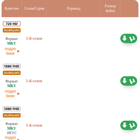
Размер
Качество
Сезон/Серия
Перевод
файла
22,54 ГБ
Любительский (многоголосый)
1-й сезон
LE-Production, TVShows
03.06.2026
подро
бнее
49,09 ГБ
Любительский (многоголосый)
1-й сезон
LE-Production, TVShows
03.06.2026
подро
бнее
7,34 ГБ
Любительский (многоголосый)
1-й сезон
LE-Production, TVShows
03.06.2026
HEVC
подро