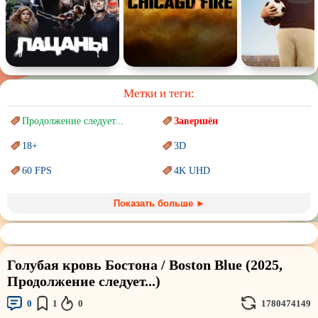
Метки и теги:
Продолжение следует...
Завершён
18+
3D
60 FPS
4K UHD
Blu-Ray
BDRemux
Показать больше ►
Marvel
PIXAR
Sci-Fi (Научная
фантастика)
Trash (трэш) movies
Голубая кровь Бостона / Boston Blue (2025,
Авангард и
Сюрреализм
Ангелы и Демоны
Продолжение следует...)
Аниме
Антиутопия
0
1
0
1780474149