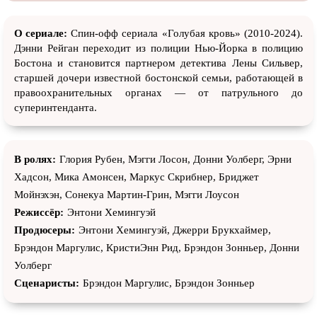
О сериале:
Спин-офф сериала «Голубая кровь» (2010-2024).
Дэнни Рейган переходит из полиции Нью-Йорка в полицию
Бостона и становится партнером детектива Лены Сильвер,
старшей дочери известной бостонской семьи, работающей в
правоохранительных органах — от патрульного до
суперинтенданта.
В ролях:
Глория Рубен, Мэгги Лосон, Донни Уолберг, Эрни
Хадсон, Мика Амонсен, Маркус Скрибнер, Бриджет
Мойнэхэн, Сонекуа Мартин-Грин, Мэгги Лоусон
Режиссёр:
Энтони Хемингуэй
Продюсеры:
Энтони Хемингуэй, Джерри Брукхаймер,
Брэндон Маргулис, КристиЭнн Рид, Брэндон Зонньер, Донни
Уолберг
Сценаристы:
Брэндон Маргулис, Брэндон Зонньер