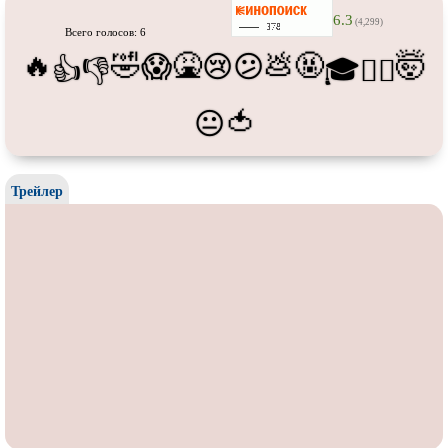
Про танки
Про танцы
6.3
(4,299)
Всего голосов: 6
Про тюрьму
Про футбол
🔥
🤣
🤮
💩
🤬
🤯
😱
😢
😕
👍
👎
🎓
😵‍💫
Про хакеров
Про хоккей и
фигурное
катание
🍅
😐
Про шпионов
Про Юристов и
Адвокатов
Псевдо
документальный
Режиссёрская версия
Роуд-муви
Сверхспособности
Трейлер
Ситком
Слэшер
Стимпанк
Сцены с
обнажённой натурой
Турецкий сериал
Чёрная комедия
Экранизация
В ожидании