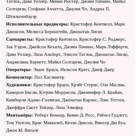
Татлок, Дави Уоллер, Микки Рюстер, Джэми Пачино, Майкл
Элдер, Скотт Майкл Фостер, Стэйси Пассон, Терри
Солтцмэн, Стефани Аччетта, Джулия Чо, Андреа П.
МакДонаф, Нгуен Ань Хыу, Том Уилсон, Ленни Джейкобсон,
Штильгенбауэр
Стивен Кодилл, Крис МакКалеб, Ли Армстронг, Джеффри
Исполнительные продюсеры:
Кристофер Кентвелл, Марк
Скотт Тейлор, Джэй Хьюджули, Д.Б. Вудсайд, Дэвид Уилсон
Джонсон, Мелисса Бернштейн, Джонатан Лиско
Барнс, Майкл Мэй, Дэйн Родс, Роберт С. Тревилер, Хосе
Сценаристы:
Кристофер Кентвелл, Кристофер С. Роджерс,
Васкес, Рики Уэйн, Митч Икинс, Джона Сяо, Бретт Джентиле,
Зак Уэдон, Джейсон Кехилл, Джэми Пачино, Марк Лэфферти,
Джейк Пэлтроу, Джо Массинджилл, Мишель Дэвидсон, Мэгги
Дави Уоллер, Лиза Альберт, Элисон Татлок, Джонатан Лиско,
Элизабет Джонс, Патриша Френч, Леон Ламар, Кит Флиппен,
Анджелина Барнетт, Майкл Солтцмэн, Джулия Чо
Майкл Хардинг, Шэрон Блэквуд, Кэти Нилэнд, Джим Глисон,
Операторы:
Эванс Браун, Нельсон Крегг, Джеф Джёр
Джон М. Витале, Джошуа Брэйди, Мэтт Льюис, Роберт
Композитор:
Пол Хаслингер
Ларривьер, Джон Арчер Лунгрен, Джонатан Лиско, Эндрю
Художники:
Кристофер Браун, Крэйг Стернс, Ола Маслик,
Массет, Неко Парем, Билл Стинчкомб, Рэйчел Харкер, Боб
Камерон Бисли, Кэтрин Моррисон, Дженнифер Л. Брайан,
Хартер, Шон Бари, Луанна Купер, Мэтт МакХью, Джон
Кимберли Адамс-Гэллиган, Джонатан Карлос, Лэнс Тоттен,
Этвуд, Билл Келли, Дэн Чандлер, Уильям Дж. Харрисон,
Джеффри Скотт Тейлор, Лиза Элкофер
Артур Вулдридж, Майкл Крайдер, Брайан Р. Норрис, Грег
Монтажёры:
Роберт Комацу, Кевин Д. Росс, Рэйчел Гудлетт,
Спролс, Брэд Эштен, Марк Лэфферти, Джои Нэппо, Майкл
Том Уилсон, Крис Маккалеб, Келли Диксон, Виктор Дю Буа,
Моррис, Барак Хардли, Кенни Альфонсо, Уитни Гойн, Эд
Джон М. Витале
Аматрудо, Рич Кероло, Джон Гец, Дэвид Шерилл, Хавьер