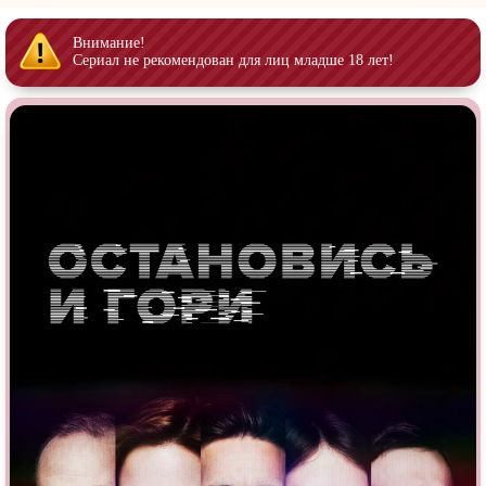
Врачи
Гении
Дорамы
Индийское кино
Внимание!
Сериал не рекомендован для лиц младше 18 лет!
Киберпанк
Коллекция
Комикс
Маги и Волшебники
Наркотики
Новогодние
Основанное на
реальных
Параллельные миры
событиях
Перевод
Кубик в Кубе
Перевод
Гоблина
Пеплум
Перевод
Кураж-Бамбей
Подростковая
жестокость
Постапокалипсис
Призраки
Про акул
Про апокалипсис
Про богатых
Про богов
Про вампиров
Про ведьм
Про викингов