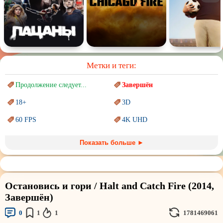
Метки и теги:
Продолжение следует...
Завершён
18+
3D
60 FPS
4K UHD
Blu-Ray
BDRemux
Показать больше ►
Marvel
PIXAR
Sci-Fi (Научная
фантастика)
Trash (трэш) movies
Остановись и гори / Halt and Catch Fire (2014,
Авангард и
Сюрреализм
Ангелы и Демоны
Завершён)
Аниме
Антиутопия
0
1
1
1781469061