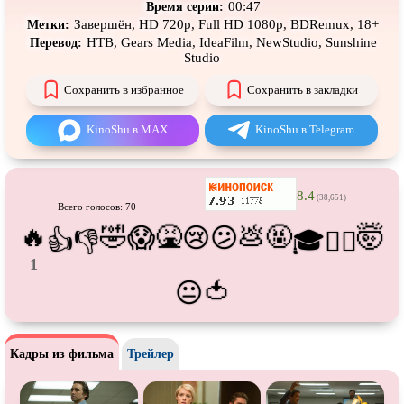
Про танки
Про танцы
00:47
Время серии:
Завершён, HD 720p, Full HD 1080p, BDRemux, 18+
Метки:
Про тюрьму
Про футбол
НТВ, Gears Media, IdeaFilm, NewStudio, Sunshine
Перевод:
Studio
Про хакеров
Про хоккей и
фигурное
катание
Сохранить в избранное
Сохранить в закладки
Про шпионов
Про Юристов и
Адвокатов
KinoShu в MAX
KinoShu в Telegram
Псевдо
документальный
Режиссёрская версия
Роуд-муви
Сверхспособности
8.4
(38,651)
Ситком
Слэшер
Всего голосов: 70
🔥
🤣
🤮
💩
🤬
🤯
😱
😢
😕
👍
👎
🎓
😵‍💫
Стимпанк
Сцены с
обнажённой натурой
1
Турецкий сериал
Чёрная комедия
🍅
😐
Экранизация
В ожидании
Кадры из фильма
Трейлер