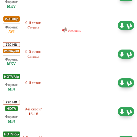
Проф. (двухголосый)
9-й сезон
DreamRecords
9.27 ГБ
Спэшл
Реклама
9-й сезон
Любительский (одноголосый)
2.77 ГБ
Спэшл
DexterTV
9-й сезон
Субтитры
5.39 ГБ
9-й сезон/
Любительский (одноголосый)
1.97 ГБ
16-18
Project Web Money