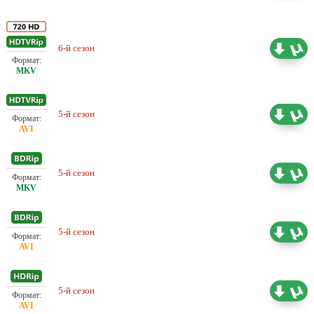
Любительский (многоголосый)
6-й сезон
16.21 ГБ
DreamRecords
Любительский (многоголосый)
5-й сезон
6.39 ГБ
DreamRecords
Проф. (двухголосый)
5-й сезон
9.51 ГБ
DreamRecords
Проф. (двухголосый)
5-й сезон
7.49 ГБ
DreamRecords
Проф. (многоголосый) SDI
5-й сезон
8.65 ГБ
Media