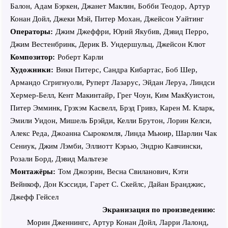
Балон, Адам Бэркен, Джанет Маклин, Бобби Теодор, Артур
Конан Дойл, Джеки Мэй, Питер Мохан, Джейсон Уайтинг
Операторы:
Джим Джеффри, Юрий Якубив, Дэвид Перро,
Джим Вестенбринк, Дерик В. Ундершульц, Джейсон Клют
Композитор:
Роберт Карли
Художники:
Вики Питерс, Сандра Кибартас, Боб Шер,
Армандо Сгригнуоли, Руперт Лазарус, Эйдан Леруа, Линдси
Хермер-Белл, Кент Макинтайр, Грег Чоун, Ким МакКуистон,
Питер Эмминк, Грэхэм Касвелл, Брэд Гривз, Карен М. Кларк,
Эмили Уидон, Мишель Брэйди, Келли Брутон, Лорин Келси,
Алекс Реда, Джоанна Сырокомля, Линда Мьюир, Шарлин Чак
Сениук, Джим Лэмби, Эллиотт Кэрью, Эндрю Кавчински,
Розали Борд, Дэвид Мальтезе
Монтажёры:
Том Джоэрин, Весна Свиланович, Кэти
Вейнкоф, Дон Кэссиди, Гарет С. Скейлс, Дайан Бранджис,
Джефф Гейсел
Экранизация по произведению:
Морин Дженнингс, Артур Конан Дойл, Ларри Лалонд,