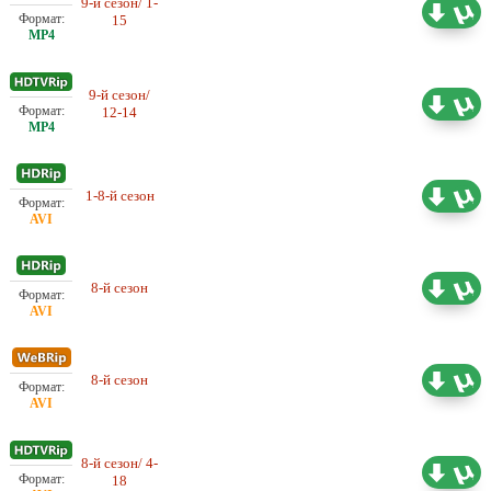
9-й сезон/ 1-
Любительский (одноголосый)
17.96 ГБ
15
Project Web Money
9-й сезон/
Любительский (одноголосый)
0.87 ГБ
12-14
Project Web Money
Проф. (многоголосый) SDI
1-8-й сезон
73.58 ГБ
Media
Проф. (многоголосый) SDI
8-й сезон
11.18 ГБ
Media
Проф. (двухголосый)
8-й сезон
8.30 ГБ
DreamRecords
8-й сезон/ 4-
Любительский (одноголосый)
6.96 ГБ
18
DexterTV