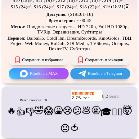
S10 (19)✅,
S11 (19)✅,
S12 (18)✅,
S13 (18)✅,
S14 (11)✅,
Про танки
Про танцы
S19 (18/21)⌛
S15 (24)✅,
S16 (24)✅,
S17 (24)✅,
S18 (22)✅,
Про тюрьму
Про футбол
(S19E01-18)
Доступно:
~ 00:45
Время серии:
Про хакеров
Про хоккей и
фигурное
Продолжение следует..., HD 720p, Full HD 1080p,
Метки:
катание
TVRip, Экранизация, Субтитры
Про шпионов
Про Юристов и
Адвокатов
BaibaKo, ColdFilm, DreamRecords, KinoGolos, ТВЦ,
Перевод:
Project Web Money, RuDub, SDI Media, TVShows, Octopus,
Псевдо
документальный
Режиссёрская версия
DexterTV, Субтитры
Роуд-муви
Сверхспособности
Сохранить в избранное
Сохранить в закладки
Ситком
Слэшер
KinoShu в MAX
KinoShu в Telegram
Стимпанк
Сцены с
обнажённой натурой
Турецкий сериал
Чёрная комедия
8.2
(20,580)
Всего голосов: 18
Экранизация
В ожидании
🔥
🤣
🤮
💩
🤬
🤯
😱
😢
😕
👍
👎
🎓
😵‍💫
🍅
😐