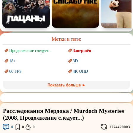
Метки и теги:
Продолжение следует...
Завершён
18+
3D
60 FPS
4K UHD
Blu-Ray
BDRemux
Показать больше ►
Marvel
PIXAR
Sci-Fi (Научная
фантастика)
Trash (трэш) movies
Расследования Мердока / Murdoch Mysteries
Авангард и
Сюрреализм
Ангелы и Демоны
(2008, Продолжение следует...)
Аниме
Антиутопия
0
0
0
1774420003