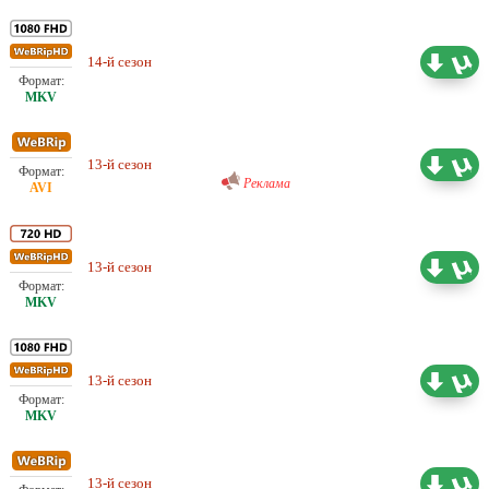
Проф. (многоголосый) IYUNO-
14-й сезон
20.36 ГБ
SDI Group
Любительский (многоголосый)
DreamRecords
13-й сезон
9.95 ГБ
Реклама
13-й сезон
Проф. (многоголосый) TVShows
16.38 ГБ
13-й сезон
Проф. (многоголосый) TVShows
34.54 ГБ
13-й сезон
Проф. (многоголосый) BaibaKo
10.66 ГБ