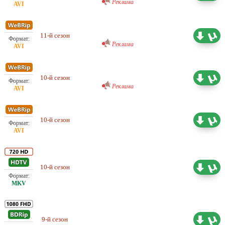
Реклама
Проф. (двухголосый)
DreamRecords
11-й сезон
9.27 ГБ
Реклама
Проф. (двухголосый)
DreamRecords
10-й сезон
9.27 ГБ
Реклама
Любительский (одноголосый)
10-й сезон
10.55 ГБ
DexterTV
10-й сезон
Субтитры
16.73 ГБ
Проф. (многоголосый) SDI
9-й сезон
30.75 ГБ
Media