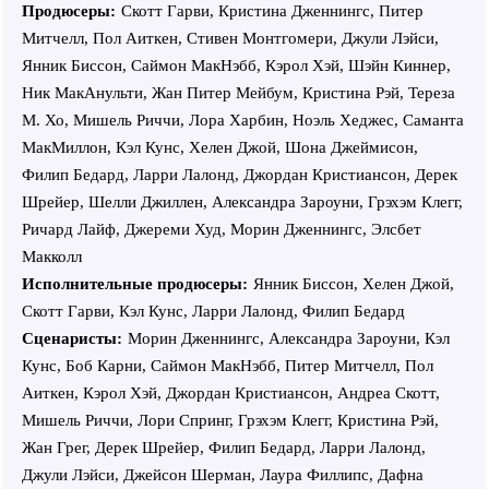
Продюсеры:
Скотт Гарви, Кристина Дженнингс, Питер
Митчелл, Пол Аиткен, Стивен Монтгомери, Джули Лэйси,
Янник Биссон, Саймон МакНэбб, Кэрол Хэй, Шэйн Киннер,
Ник МакАнульти, Жан Питер Мейбум, Кристина Рэй, Тереза
М. Хо, Мишель Риччи, Лора Харбин, Ноэль Хеджес, Саманта
МакМиллон, Кэл Кунс, Хелен Джой, Шона Джеймисон,
Филип Бедард, Ларри Лалонд, Джордан Кристиансон, Дерек
Шрейер, Шелли Джиллен, Александра Зароуни, Грэхэм Клегг,
Ричард Лайф, Джереми Худ, Морин Дженнингс, Элсбет
Макколл
Исполнительные продюсеры:
Янник Биссон, Хелен Джой,
Скотт Гарви, Кэл Кунс, Ларри Лалонд, Филип Бедард
Сценаристы:
Морин Дженнингс, Александра Зароуни, Кэл
Кунс, Боб Карни, Саймон МакНэбб, Питер Митчелл, Пол
Аиткен, Кэрол Хэй, Джордан Кристиансон, Андреа Скотт,
Мишель Риччи, Лори Спринг, Грэхэм Клегг, Кристина Рэй,
Жан Грег, Дерек Шрейер, Филип Бедард, Ларри Лалонд,
Джули Лэйси, Джейсон Шерман, Лаура Филлипс, Дафна