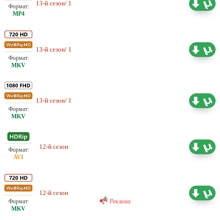
13-й сезон/ 1
Проф. (многоголосый) BaibaKo
0.58 ГБ
13-й сезон/ 1
Проф. (многоголосый) BaibaKo
1.57 ГБ
13-й сезон/ 1
Проф. (многоголосый) BaibaKo
2.17 ГБ
Проф. (многоголосый) SDI
12-й сезон
11.01 ГБ
Media
Любительский (многоголосый)
DreamRecords
12-й сезон
18.24 ГБ
Реклама