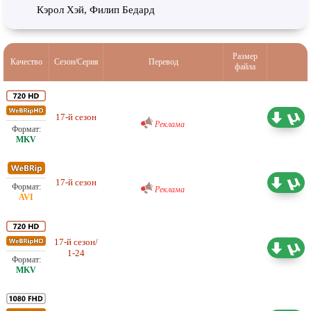
Кэрол Хэй, Филип Бедард
Размер
Качество
Сезон/Серия
Перевод
файла
Проф. (многоголосый) RuDub
17-й сезон
33.40 ГБ
Реклама
Проф. (многоголосый) RuDub
17-й сезон
12.91 ГБ
Реклама
17-й сезон/
Проф. (многоголосый) TVShows
17.40 ГБ
1-24