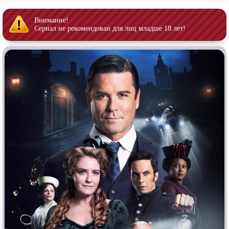
Врачи
Гении
Дорамы
Индийское кино
Внимание!
Сериал не рекомендован для лиц младше 18 лет!
Киберпанк
Коллекция
Комикс
Маги и Волшебники
Наркотики
Новогодние
Основанное на
реальных
Параллельные миры
событиях
Перевод
Кубик в Кубе
Перевод
Гоблина
Пеплум
Перевод
Кураж-Бамбей
Подростковая
жестокость
Постапокалипсис
Призраки
Про акул
Про апокалипсис
Про богатых
Про богов
Про вампиров
Про ведьм
Про викингов