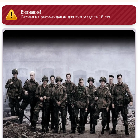
Врачи
Гении
Дорамы
Индийское кино
Внимание!
Сериал не рекомендован для лиц младше 18 лет!
Киберпанк
Коллекция
Комикс
Маги и Волшебники
Наркотики
Новогодние
Основанное на
реальных
Параллельные миры
событиях
Перевод
Кубик в Кубе
Перевод
Гоблина
Пеплум
Перевод
Кураж-Бамбей
Подростковая
жестокость
Постапокалипсис
Призраки
Про акул
Про апокалипсис
Про богатых
Про богов
Про вампиров
Про ведьм
Про викингов