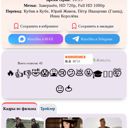
Про танки
Про танцы
Завершён, HD 720p, Full HD 1080p
Метки:
Кубик в Кубе, Юрий Живов, Пётр Иващенко (Гланц),
Перевод:
Про тюрьму
Про футбол
Инна Королёва
Про хакеров
Про хоккей и
фигурное
катание
Сохранить в избранное
Сохранить в закладки
Про шпионов
Про Юристов и
Адвокатов
KinoShu в MAX
KinoShu в Telegram
Псевдо
документальный
Режиссёрская версия
Роуд-муви
Сверхспособности
9.4
(600,423)
Всего голосов: 43
Ситком
Слэшер
🔥
🤣
🤮
💩
🤬
🤯
😱
😢
😕
👍
👎
🎓
😵‍💫
Стимпанк
Сцены с
обнажённой натурой
Турецкий сериал
Чёрная комедия
🍅
😐
Экранизация
В ожидании
Кадры из фильма
Трейлер