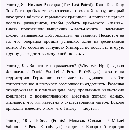
Эпизод 8 . Ночная Разведка (The Last Patrol): Тони То / Tony
To / Рота прибывает в эльзасский городок Хагенау, который
находится вблизи с германской границей, и получает приказ
послать разведчиков, чтобы добыть вражеского «языка».
Вновь прибывший выпускник «Вест-Пойнта», лейтенант
Джонс, вызывается добровольцем на задание. Несмотря на
то, что операция прошла успешно, один из десантников
погиб. Это событие вынудило Уинтерса не посылать вторую
группу разведчиков следующей ночью…
Эпизод 9 . За что мы сражаемся? (Why We Fight): Дэвид
Франкель / David Frankel / Рота E («Easy») входит на
территорию Германию, встречает на удивление слабое
сопротивление и получает возможность отдохнуть. Разведка
обнаруживает в близлежащем лесу брошенный нацистский
концлагерь с военнопленными. Местные жители, однако,
отрицают, что им известно о существовании лагеря. Вскоре
приходит известие о том, что Гитлер — мертв…
Эпизод 10 . Победа (Points): Микаэль Саломон / Mikael
Salomon / Рота E («Easy») входит в Баварский городок