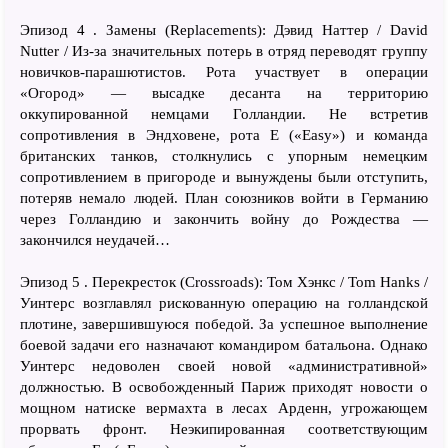
Эпизод 4 . Замены (Replacements): Дэвид Наттер / David
Nutter / Из-за значительных потерь в отряд переводят группу
новичков-парашютистов. Рота участвует в операции
«Огород» — высадке десанта на территорию
оккупированной немцами Голландии. Не встретив
сопротивления в Эндховене, рота E («Easy») и команда
британских танков, столкнулись с упорным немецким
сопротивлением в пригороде и вынуждены были отступить,
потеряв немало людей. План союзников войти в Германию
через Голландию и закончить войну до Рождества —
закончился неудачей…
Эпизод 5 . Перекресток (Crossroads): Том Хэнкс / Tom Hanks /
Уинтерс возглавлял рискованную операцию на голландской
плотине, завершившуюся победой. За успешное выполнение
боевой задачи его назначают командиром батальона. Однако
Уинтерс недоволен своей новой «административной»
должностью. В освобожденный Париж приходят новости о
мощном натиске вермахта в лесах Арденн, угрожающем
прорвать фронт. Неэкипированная соответствующим