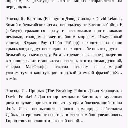
образом, E («Easy») в лютый мороз отправляется на
передовую…
Эпизод 6 . Бастонь (Bastogne): Дэвид Лиланд / David Leland /
Зимой в бельгийских лесах, неподалеку от Бастони, бойцы E
(«Easy») сражаются сразу с несколькими противниками:
немцами, голодом и жесточайшим морозом. Измученный
санитар Юджин Роу (Шэйн Тэйлор) находится на грани
срыва, когда вдруг неожиданно находит себе нового друга —
бельгийскую медсестру. Рота встречает невеселое рождество
в траншеях, где становится известно, что их командующий,
генерал МакОлифф, ответил отказом на немецкий
ультиматум о капитуляции короткой и емкой фразой: «Х…
вам!».
Эпизод 7 . Прорыв (The Breaking Point): Дэвид Франкель /
David Frankel / Дав отпор немцам в Бастони, измученная
рота получает приказ отвоевать у врага близлежащий город
Фой. Из-за неопытности нового командира, лейтенанта
Дайка, потери личного состава в жестоком бою увеличились.
Город взят, но слишком высокой ценой…