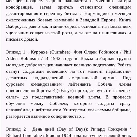
месяцев позднее. Сериал начинается с учебного лагеря
новобранцев, затем зритель становится очевидцем
десантирования в середину битвы за Нормандию и месяцев
ожесточенных боевых кампаний в Западной Европе. Книга
Эмброуза, равно как и мини-сериал, основаны на показаниях
уцелевших солдат из этой роты, а также на их дневниках и
письмах домой.
Эпизод 1 . Куррахе (Currahee): Фил Олден Робинсон / Phil
Alden Robinson / В 1942 году в Токкоа отборная группа
молодых добровольцев начинает военную подготовку. Ребята
станут солдатами новейших на тот момент парашютно-
десантных подразделений американской армии. Под
суровым командованием лейтенанта Собела члены
новоиспеченной роты E («Easy») проходят путь от «зеленых
салаг» до представителей военной элиты. В процессе
обучения между Собелем, которого солдаты сразу
невзлюбили, и лейтенантом Уинтерсом, уважаемым бойцами,
разгорается взаимное соперничество…
Эпизод 2 . День дней (Day of Days): Ричард Лонкрейн /
Richard Loncraine / 6 июня 1944 года наступает великий день