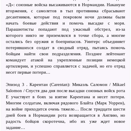
«Д»: союзные войска высаживаются в Нормандии. Накануне
вторжения, с самолетов в тыл противника сбрасывают
десантников, которые под покровом ночи должны были
начать боевые действия и помочь высадке с моря.
Парашютисты попадают под ужасный обстрел, из-за
которого никто не приземлился в точке сбора, а многие
остались без оружия и боеприпасов. Уинтерс объединяет
потерявшихся солдат в сводный отряд, пытаясь помочь
бойцам найти свои подразделения. Позднее лейтенант
командует атакой на укрепленные позиции немецкой
артиллерии, и успешно справляется с задачей, но его отряд
несет первые потери…
Эпизод 3 . Карентан (Carentan): Микаэль Саломон / Mikael
Salomon / Спустя два дня после высадки союзных войск рота
E участвует в боях за взятие Карентана и несет потери.
Многим солдатам, включая рядового Блайта (Марк Уоррен),
на войне приходится очень тяжело… После тридцати шести
дней боев в Нормандии рота возвращается в Англию, но
радость бойцов скоротечна, ибо их уже ждет новое
задание…