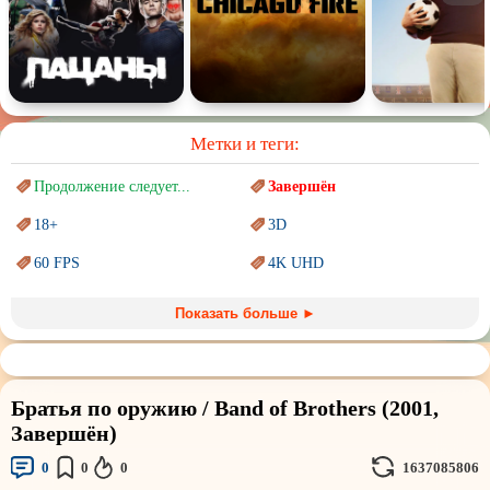
Метки и теги:
Продолжение следует...
Завершён
18+
3D
60 FPS
4K UHD
Blu-Ray
BDRemux
Показать больше ►
Marvel
PIXAR
Sci-Fi (Научная
фантастика)
Trash (трэш) movies
Братья по оружию / Band of Brothers (2001,
Авангард и
Сюрреализм
Ангелы и Демоны
Завершён)
Аниме
Антиутопия
0
0
0
1637085806