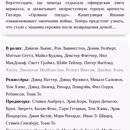
Берхтесгаден, где некогда отдыхала офицерская элита
вермахта, и захватывает неприступную горную крепость
Гитлера «Орлиное гнездо». Капитуляция Японии
ознаменовывает окончание войны. Теперь предстоит узнать,
что стало с нашими героями после возвращения домой…
В ролях:
Дэмиэн Льюис, Рон Ливингстон, Донни Уолберг,
Мэттью Сеттл, Майкл Кудлиц, Декстер Флетчер, Нил
МакДонаф, Скотт Граймз, Шэйн Тейлор, Питер Янгблад
Хиллз, Джонатан МакКинстри, Руперт Викхэм, Джеймс Херн,
Нил Макдона, Мэттью Лейтч, Николас Аарон, Фил
Режиссёры:
Дэвид Наттер, Дэвид Фрэнкел, Микаэл Саломон,
Барантини, Рик Гомес, Джеймс Мадио, Росс МакКолл, Даг
Том Хэнкс, Дэвид Лиленд, Ричард Лонкрэйн, Фил Олден
Аллен, Джордж Калил, Нолан Хеммингс, Робин Лэйн, Рик
Робинсон, Тони То
Уорден, Дейл Дай, Майкл Фассбендер, Фрэнк Джон Хьюз,
Продюсеры:
Стивен Амброуз, Эрик Борк, Терри Депаоло,
Тим Мэтьюз, Рене Л. Морено, Дуглас Спэйн, Ричард Спейт
Брюс Эверетт, Билли Фокс, Гари Гетцман, Том Хэнкс, Эрик
мл., Кирк Асеведо, Эйон Бэйли, Крэйг Хини, Питер МакКейб,
Йендерсен, Джин Келли, Мэри Ричардс, Иван Э. Шварц,
Бен Каплан, Марк Хубермэн, Фил МакКи, Эзра Годден, Адам
Стивен Спилберг, Тони То
Джеймс, Марк Лоуренс, Дэвид Николль, Саймон Шатцбергер,