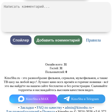
Правила
Онлайн всего:
31
Гостей:
31
Пользователей:
0
KinoShu.ru - это разнообразие фильмов, сериалов, мультфильмов, а также
ТВ-шоу на любой вкус! Лучшее кино всех времён и горячие новинки - всё
это вы найдёте на нашем сайте бесплатно и без регистрации. Скачивайте
торренты и наслаждайтесь высоким качеством видео.
KinoShu в MAX
KinoShu в Telegram
•
Закладки
•
FAQ по качеству
•
admin@kinoshu.ru
•
Для правообладателей
•
Правила
•
kinoshu.ru © 2024-2026 v3.6.372