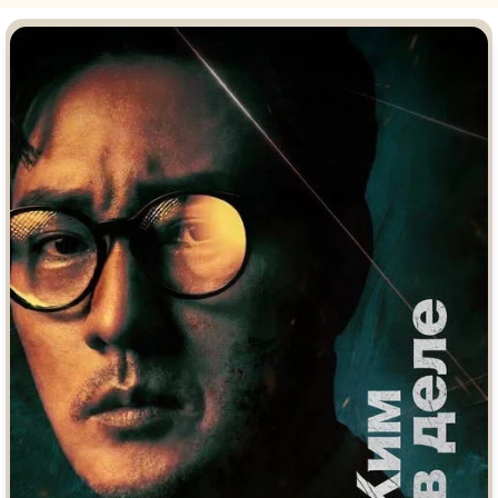
Врачи
Гении
Дорамы
Индийское кино
Киберпанк
Коллекция
Комикс
Маги и Волшебники
Наркотики
Новогодние
Основанное на
реальных
Параллельные миры
событиях
Перевод
Кубик в Кубе
Перевод
Гоблина
Пеплум
Перевод
Кураж-Бамбей
Подростковая
жестокость
Постапокалипсис
Призраки
Про акул
Про апокалипсис
Про богатых
Про богов
Про вампиров
Про ведьм
Про викингов