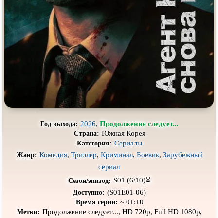
Про выживание
Про гангстеров
Про гонки
Про деревню
Про динозавров
Про драконов
Про животных
Про зомби
Про инопланетян
Про корабли и подводные
лодки
Про космос
Про любовь
Про маньяков и
серийных
Про мафию
убийц
2026
,
Продолжение следует...
Год выхода:
Южная Корея
Страна:
Про оборотней
Про пиратов
Сериалы
Категория:
Про подростков
Про путешествия
во времени
Комедия
,
Триллер
,
Криминал
,
Боевик
,
Зарубежный
Жанр:
сериал
Про роботов
Про рыцарей
S01 (6/10)⌛
Сезон/эпизод:
Про самолёты
Про собак
(S01E01-06)
Доступно:
~ 01:10
Время серии:
Про снайперов
Про супергероев
Продолжение следует..., HD 720p, Full HD 1080p,
Метки: