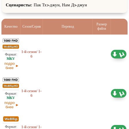
Сценаристы:
Пак Тхэ-джун, Нам Дэ-джун
Размер
Качество
Сезон/Серия
Перевод
файла
1-й сезон/ 1-
14,78 ГБ
Любительский (многоголосый)
6
SoftBox
13.07.2026
подро
бнее
1-й сезон/ 1-
15,65 ГБ
Любительский (многоголосый)
6
13.07.2026
подро
бнее
Любительский (многоголосый)
1-й сезон/ 1-
4,52 ГБ
SoftBox