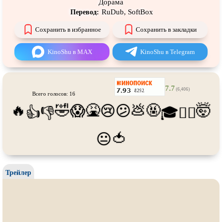
Дорама
Про танки
Про танцы
RuDub, SoftBox
Перевод:
Про тюрьму
Про футбол
Сохранить в избранное
Сохранить в закладки
Про хакеров
Про хоккей и
фигурное
катание
KinoShu в MAX
KinoShu в Telegram
Про шпионов
Про Юристов и
Адвокатов
Псевдо
документальный
Режиссёрская версия
7.7
(6,406)
Роуд-муви
Сверхспособности
Всего голосов: 16
🔥
🤣
🤮
💩
🤬
🤯
😱
😢
😕
👍
👎
🎓
😵‍💫
Ситком
Слэшер
Стимпанк
Сцены с
обнажённой натурой
🍅
😐
Турецкий сериал
Чёрная комедия
Экранизация
В ожидании
Трейлер