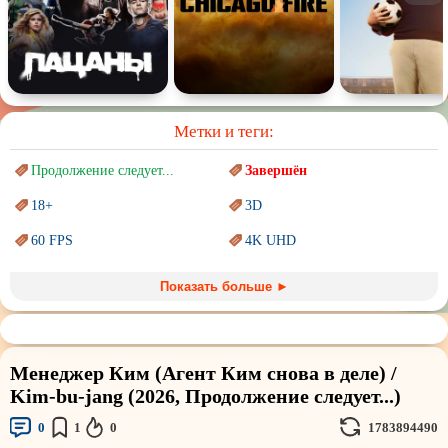
Метки и теги:
Продолжение следует...
Завершён
18+
3D
60 FPS
4K UHD
Blu-Ray
BDRemux
Показать больше ►
Marvel
PIXAR
Sci-Fi (Научная
фантастика)
Trash (трэш) movies
Менеджер Ким (Агент Ким снова в деле) /
Авангард и
Сюрреализм
Ангелы и Демоны
Kim-bu-jang (2026, Продолжение следует...)
Аниме
Антиутопия
0
1
0
1783894490