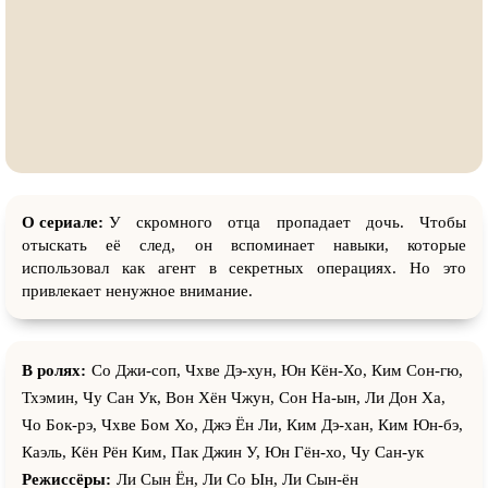
О сериале:
У скромного отца пропадает дочь. Чтобы
отыскать её след, он вспоминает навыки, которые
использовал как агент в секретных операциях. Но это
привлекает ненужное внимание.
В ролях:
Со Джи-соп, Чхве Дэ-хун, Юн Кён-Хо, Ким Сон-гю,
Тхэмин, Чу Сан Ук, Вон Хён Чжун, Сон На-ын, Ли Дон Ха,
Чо Бок-рэ, Чхве Бом Хо, Джэ Ён Ли, Ким Дэ-хан, Ким Юн-бэ,
Каэль, Кён Рён Ким, Пак Джин У, Юн Гён-хо, Чу Сан-ук
Режиссёры:
Ли Сын Ён, Ли Со Ын, Ли Сын-ён