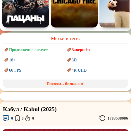
Метки и теги:
Продолжение следует...
Завершён
18+
3D
60 FPS
4K UHD
Blu-Ray
BDRemux
Показать больше ►
Marvel
PIXAR
Sci-Fi (Научная
фантастика)
Trash (трэш) movies
Кабул / Kabul (2025)
Авангард и
Сюрреализм
Ангелы и Демоны
0
0
0
1783538086
Аниме
Антиутопия