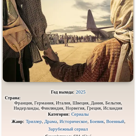
Про выживание
Про гангстеров
Про гонки
Про деревню
Про динозавров
Про драконов
Про животных
Про зомби
Про инопланетян
Про корабли и подводные
лодки
Про космос
Про любовь
Про маньяков и
серийных
Про мафию
убийц
Про оборотней
Про пиратов
2025
Год выхода:
Про подростков
Про путешествия
во времени
Страна:
Франция, Германия, Италия, Швеция, Дания, Бельгия,
Про роботов
Про рыцарей
Нидерланды, Финляндия, Норвегия, Греция, Исландия
Сериалы
Категория:
Про самолёты
Про собак
Триллер
,
Драма
,
Историческое
,
Боевик
,
Военный
,
Жанр:
Про снайперов
Про супергероев
Зарубежный сериал