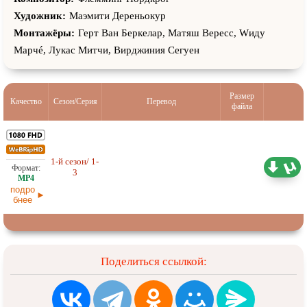
Художник:
Маэмити Дереньокур
Монтажёры:
Герт Ван Беркелар, Матяш Вересс, Wидy
Марчé, Лукас Митчи, Вирджиния Сегуен
Размер
Качество
Сезон/Серия
Перевод
файла
1-й сезон/ 1-
1,72 ГБ
Проф. (многоголосый)
3
08.07.2026
подро
бнее
Поделиться ссылкой: