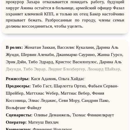
прокурор Захара отказывается покидать работу, будущий
хирург Амина остаётся в больнице, армейский офицер Фазал
охраняет ключевой КПП, и только их отец Бакер настойчиво
призывает бежать. Разбросанные по городу, члены семьи
должны воссоединиться, чтобы уцелеть.
В ролях:
Жонатан Заккаи, Вассилис Кукалани, Дарина Аль
Жунди, Шервин Аленаби, Джанмарко Саурино, Жанна Гурсо,
Эрик Дэйн, Тибо Эдрард, Кристос Василопулос, Дарина Аль
Джунди, Тибо Эврар, Людвиг Блохбергер, Леонард Шайхер,
Бамшад Абеди-Амин, Бехи Джанати Атаи, Димитрис
Режиссёры:
Кася Адамик, Ольга Хайдас
Ксанопулос, Никос Зегиноглу, Оливье Рабурден, Рамин
Продюсеры:
Тибо Гаст, Шарлотта Ортиз, Фабьен Серван-
Яздани, Давид Ротт, Малик Кадду, Валентина Черви, Хади
Шрейбер, Маттхиас Wебер, Маттиас Вебер, Фения
Ханъянпур, Шейн Вудворд, Дафна Александр, Панос
Коссовица, Элиас Ледакис, Севи Мору, Сандрин Пако,
Коронис, Дункан Скиннер, Этьен Гиллу-Керверн, Йоргос
Вольфганг Файндт
Карамихос, Мэттью Геци, Люк Стратт-МакКлюр, Антонис
Сценаристы:
Оливье Деманжель, Тхомас Финкиелкраут
Циоциопулос, Майкл Дукакис, Электра Сарри
Оператор:
Матеуш Вихлач
Композитор:
Флемминг Нордкрог