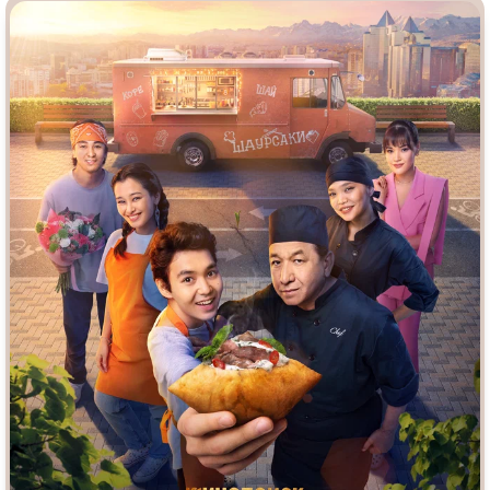
Врачи
Гении
Дорамы
Индийское кино
Киберпанк
Коллекция
Комикс
Маги и Волшебники
Наркотики
Новогодние
Основанное на
реальных
Параллельные миры
событиях
Перевод
Кубик в Кубе
Перевод
Гоблина
Пеплум
Перевод
Кураж-Бамбей
Подростковая
жестокость
Постапокалипсис
Призраки
Про акул
Про апокалипсис
Про богатых
Про богов
Про вампиров
Про ведьм
Про викингов