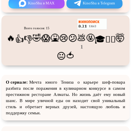
Про танки
Про танцы
KinoShu в MAX
KinoShu в Telegram
Про тюрьму
Про футбол
Про хакеров
Про хоккей и
фигурное
катание
Всего голосов: 15
Про шпионов
Про Юристов и
Адвокатов
🔥
🤣
🤮
💩
🤬
🤯
😱
😢
😕
👍
👎
🎓
😵‍💫
Псевдо
документальный
Режиссёрская версия
1
🍅
😐
Роуд-муви
Сверхспособности
Ситком
Слэшер
Стимпанк
Сцены с
обнажённой натурой
О сериале:
Мечта юного Тениза о карьере шеф-повара
Турецкий сериал
Чёрная комедия
разбита после поражения в кулинарном конкурсе в самом
престижном ресторане Алматы. Но жизнь даёт ему новый
Экранизация
В ожидании
шанс. В мире уличной еды он находит свой уникальный
стиль и обретает верных друзей, настоящую любовь и
поддержку семьи.