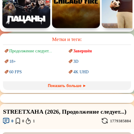
Метки и теги:
Продолжение следует...
Завершён
18+
3D
60 FPS
4K UHD
Blu-Ray
BDRemux
Показать больше ►
Marvel
PIXAR
Sci-Fi (Научная
фантастика)
Trash (трэш) movies
STREETХАНА (2026, Продолжение следует...)
Авангард и
Сюрреализм
Ангелы и Демоны
0
0
1
1779385884
Аниме
Антиутопия