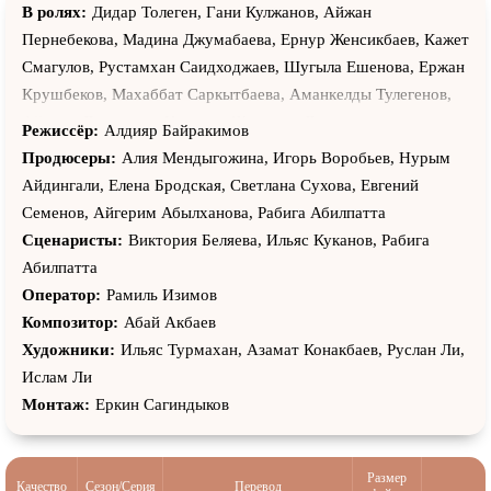
В ролях:
Дидар Толеген, Гани Кулжанов, Айжан
Пернебекова, Мадина Джумабаева, Ернур Женсикбаев, Кажет
Смагулов, Рустамхан Саидходжаев, Шугыла Ешенова, Ержан
Крушбеков, Махаббат Саркытбаева, Аманкелды Тулегенов,
Айарыс Даукараев, Куандык Жунусов, Динмухамед
Режиссёр:
Алдияр Байракимов
Кожамуратов, Айдос Ауесбаев, Амир Исмаилов, Талгат
Продюсеры:
Алия Мендыгожина, Игорь Воробьев, Нурым
Дуйсенов, Жамиля Омарова, Асет Нурбеков, Алия
Айдингали, Елена Бродская, Светлана Сухова, Евгений
Жанаткызы, Махамбет Мырза, Жандос Сейдалин, Айгерим
Семенов, Айгерим Абылханова, Рабига Абилпатта
Абылханова, Максат Аксакалов, Райымбек Тусыпов, Бота
Сценаристы:
Виктория Беляева, Ильяс Куканов, Рабига
Нурахын, Серик Нурбеков, Кулжамал Казахбаева, Олжас
Абилпатта
Садуакасов, Асель Кусаева, Мейирбек Утаджанов, Муса
Оператор:
Рамиль Изимов
Сапарали, Гузель Калиева, Марат Кокозов, Тимур Алимбай,
Композитор:
Абай Акбаев
Агадил Джумабаев, Еркинбек Исаев, Сержан Амирдин, Санат
Художники:
Ильяс Турмахан, Азамат Конакбаев, Руслан Ли,
Туганбаев, Ерулан Ашим, Асхат Малик, Алихан Тураханов,
Ислам Ли
Динмухаммед Арманулы, Дамир Курбанов, Бахыт Ганибаев,
Монтаж:
Еркин Сагиндыков
Кунтуар Кожабеков, Тахир Абиджанов, Гияс Тохтимаметов,
Орлеу Нурболат, Айкын Бекмухамбет
Размер
Качество
Сезон/Серия
Перевод