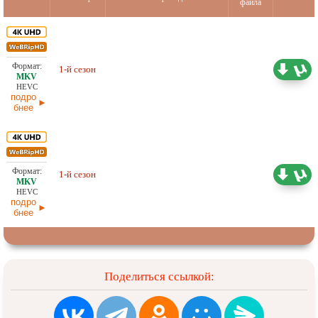
файла
21,44 ГБ
1-й сезон
Оригинал
21.05.2026
HEVC
подро
бнее
28,26 ГБ
1-й сезон
Оригинал
18.04.2026
HEVC
подро
бнее
Поделиться ссылкой: