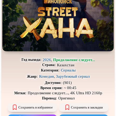
Про выживание
Про гангстеров
Про гонки
Про деревню
Про динозавров
Про драконов
Про животных
Про зомби
Про инопланетян
Про корабли и подводные
лодки
Про космос
Про любовь
2026
,
Продолжение следует...
Год выхода:
Про маньяков и
серийных
Про мафию
Казахстан
Страна:
убийц
Сериалы
Категория:
Про оборотней
Про пиратов
Комедия
,
Зарубежный сериал
Жанр:
Про подростков
Про путешествия
во времени
(S01)
Доступно:
~ 00:45
Время серии:
Про роботов
Про рыцарей
Продолжение следует..., 4K Ultra HD 2160p
Метки:
Оригинал
Перевод:
Про самолёты
Про собак
Сохранить в избранное
Сохранить в закладки
Про снайперов
Про супергероев