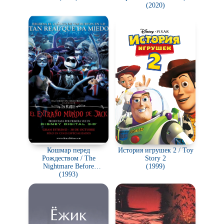
Solar Opposites
(2020)
Кошмар перед
История игрушек 2 / Toy
Рождеством / The
Story 2
Nightmare Before
(1999)
Christmas
(1993)