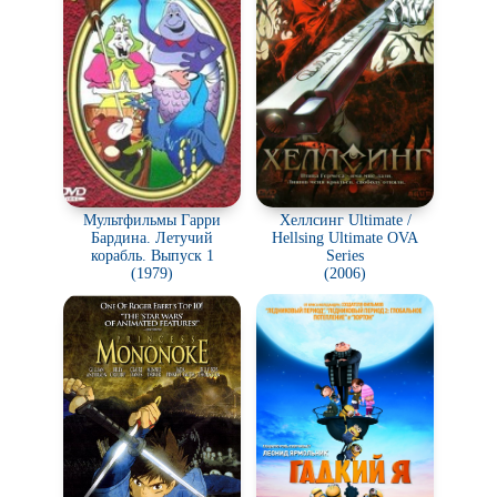
Мультфильмы Гарри
Хеллсинг Ultimate /
Бардина. Летучий
Hellsing Ultimate OVA
корабль. Выпуск 1
Series
(1979)
(2006)