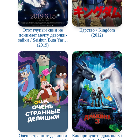
Этот глупый свин не
Царство / Kingdom
понимает мечту девочки-
(2012)
зайки / Seishun Buta Yarou
wa Yumemiru Shoujo no
(2019)
Yume o Minai
Очень странные делишки
Как приручить дракона 3 /