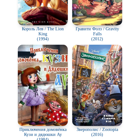
Король Лев / The Lion
Гравити Фолз / Gravity
King
Falls
(1994)
(2012)
Приключения домовёнка
Зверополис / Zootopia
Кузи и дядюшки Ау
(2016)
(1984)