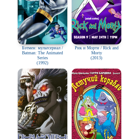
Бэтмен: мультсериал /
Рик и Морти / Rick and
Batman: The Animated
Morty
Series
(2013)
(1992)