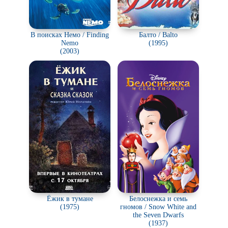
В поисках Немо / Finding
Балто / Balto
Nemo
(1995)
(2003)
Ёжик в тумане
Белоснежка и семь
(1975)
гномов / Snow White and
the Seven Dwarfs
(1937)