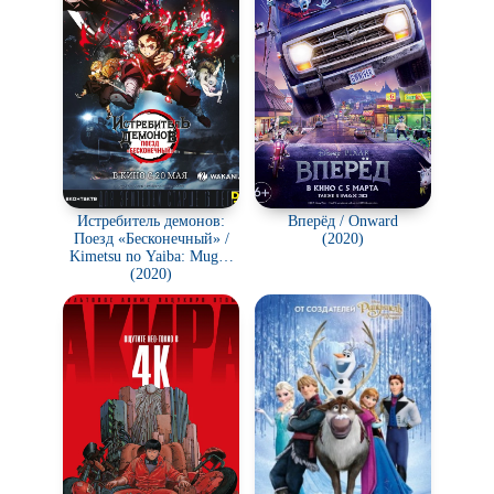
Истребитель демонов:
Вперёд / Onward
Поезд «Бесконечный» /
(2020)
Kimetsu no Yaiba: Mugen
Ressha-Hen
(2020)