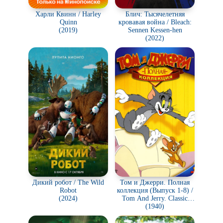
Харли Квинн / Harley
Блич: Тысячелетняя
Quinn
кровавая война / Bleach:
(2019)
Sennen Kessen-hen
(2022)
Дикий робот / The Wild
Том и Джерри. Полная
Robot
коллекция (Выпуск 1-8) /
(2024)
Tom And Jerry. Classic
Collection
(1940)