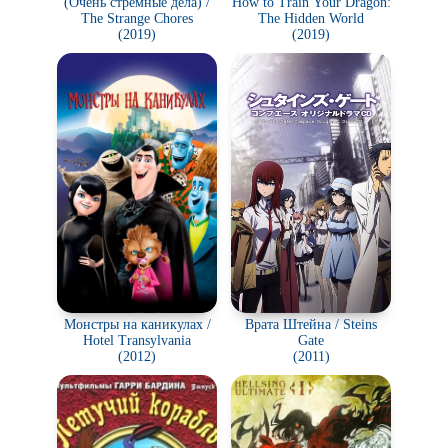
(Очень стрёмные дела) /
How to Train Your Dragon:
The Strange Chores
The Hidden World
(2019)
(2019)
Монстры на каникулах /
Врата Штейна / Steins
Hotel Transylvania
Gate
(2012)
(2011)