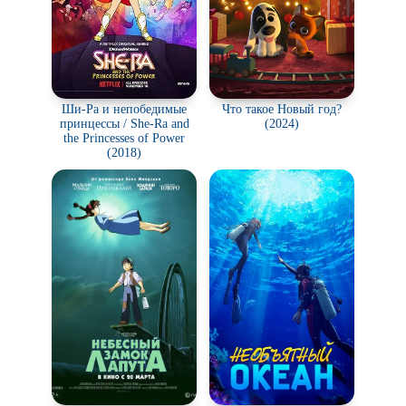
Ши-Ра и непобедимые
Что такое Новый год?
принцессы / She-Ra and
(2024)
the Princesses of Power
(2018)