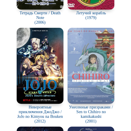
Тетрадь Смерти / Death
Летучий корабль
Note
(1979)
(2006)
Невероятные
Унесенные призраками /
приключения ДжоДжо /
Sen to Chihiro no
JoJo no Kimyou na Bouken
kamikakushi
(2012)
(2001)