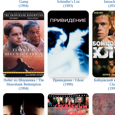
Gump
Schindler's List
Intouch
(1994)
(1993)
(201
Побег из Шоушенка / The
Привидение / Ghost
Бойцовский к
Shawshank Redemption
(1990)
Clu
(1994)
(199