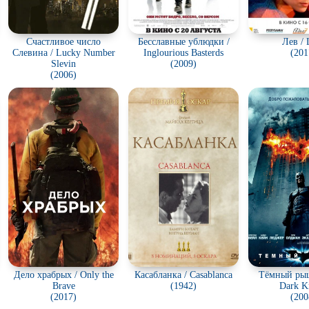
Счастливое число
Бесславные ублюдки /
Лев / 
Слевина / Lucky Number
Inglourious Basterds
(201
Slevin
(2009)
(2006)
Дело храбрых / Only the
Касабланка / Casablanca
Тёмный рыц
Brave
(1942)
Dark K
(2017)
(200