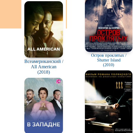
Остров проклятых /
Shutter Island
Всеамериканский /
(2010)
All American
(2018)