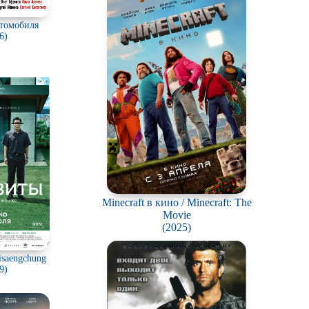
втомобиля
6)
Minecraft в кино / Minecraft: The
Movie
(2025)
isaengchung
9)