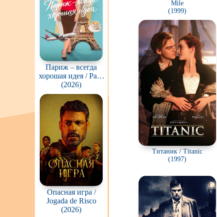
Mile
(1999)
Париж – всегда
хорошая идея / Paris
Is Always A Good
(2026)
Idea
Титаник / Titanic
(1997)
Опасная игра /
Jogada de Risco
(2026)