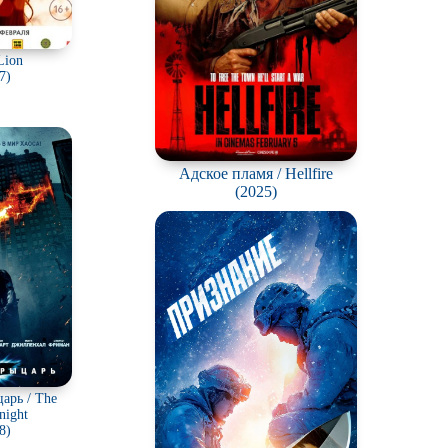
Lion
7)
Адское пламя / Hellfire
(2025)
арь / The
night
8)