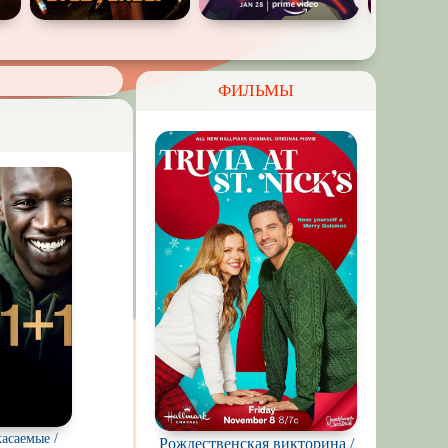
ФИЛЬМЫ
асаемые /
Рождественская викторина /