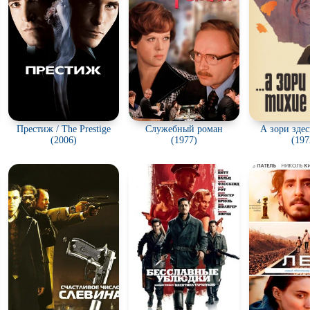
Престиж / The Prestige
Служебный роман
А зори здес
(2006)
(1977)
(197