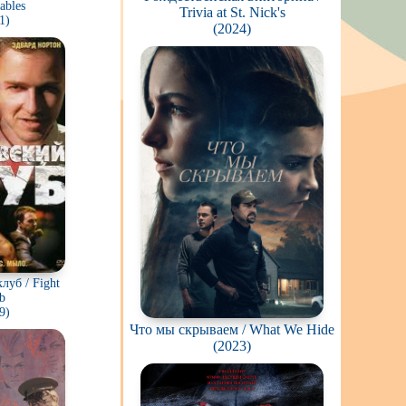
ables
Trivia at St. Nick's
1)
(2024)
луб / Fight
b
9)
Что мы скрываем / What We Hide
(2023)