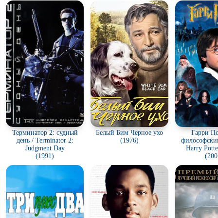
Терминатор 2: судный
Белый Бим Черное ухо
Гарри По
день / Terminator 2:
(1976)
философский
Judgment Day
Harry Potte
(1991)
Sorcerer'
(200