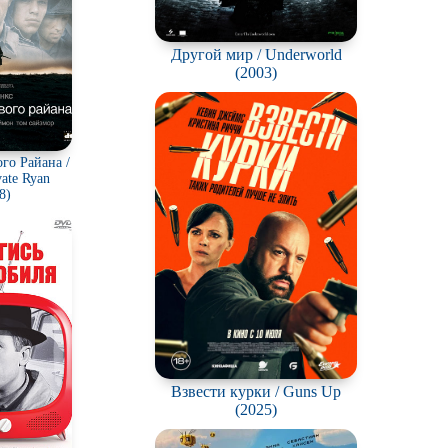
Другой мир / Underworld
(2003)
го Райана /
vate Ryan
8)
Взвести курки / Guns Up
(2025)