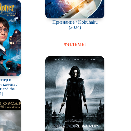
Признание / Kokuhaku
(2024)
ФИЛЬМЫ
ттер и
 камень /
r and the
s Stone
1)