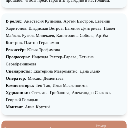
прошлое, чтобы предотвратить трагедию в настоящем.
В ролях:
Анастасия Куимова, Артем Быстров, Евгений
Харитонов, Владислав Ветров, Евгения Дмитриева, Павел
Майков, Рузиль Минекаев, Капитолина Соболь, Артём
Быстров, Платон Герасимов
Режиссёр:
Юлия Трофимова
Продюсеры:
Надежда Рехтер-Гарева, Татьяна
Серебренникова
Сценаристы:
Екатерина Мавроматис, Дана Жанэ
Оператор:
Михаил Дементьев
Композиторы:
Тео Тао, Илья Масленников
Художники:
Светлана Грибанова, Александра Сачкова,
Георгий Голицын
Монтаж:
Анна Крутий
Размер