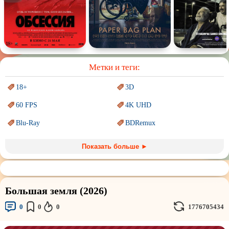
Спектакль
Сказка
Немое кино
Для взрослых
Метки и теги:
18+
3D
60 FPS
4K UHD
Blu-Ray
BDRemux
Marvel
PIXAR
Показать больше ►
Sci-Fi (Научная
фантастика)
Trash (трэш) movies
Авангард и
Сюрреализм
Ангелы и Демоны
Большая земля (2026)
Аниме
Антиутопия
0
0
0
1776705434
Врачи
Гении