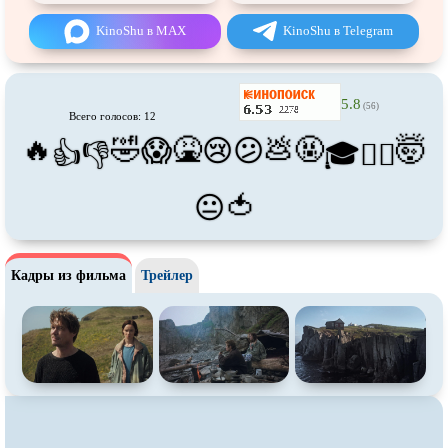
Про футбол
Про хакеров
KinoShu в MAX
KinoShu в Telegram
Про хоккей и
фигурное
Про шпионов
катание
Про Юристов и
Адвокатов
Псевдо
документальный
5.8
(56)
Всего голосов: 12
Режиссёрская версия
Роуд-муви
🔥
🤣
🤮
💩
🤬
🤯
😱
😢
😕
👍
👎
🎓
😵‍💫
Сверхспособности
Ситком
Слэшер
Стимпанк
🍅
😐
Сцены с
обнажённой натурой
Турецкий сериал
Чёрная комедия
Экранизация
Кадры из фильма
Трейлер
В ожидании
TeleSynch
CAMRip