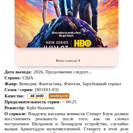
Про апокалипсис
Про богатых
Про богов
Про вампиров
Про ведьм
Про викингов
Про выживание
Про гангстеров
Про гонки
Про деревню
Про динозавров
Про драконов
Всего голосов: 9
Про животных
Про зомби
Дата выхода:
2026, Продолжение следует...
Про инопланетян
Про корабли и подводные
Страна:
США
лодки
Жанр:
Комедия, Фантастика, Фэнтези, Зарубежный сериал
Сезон / серия:
[S01E01-03]
Про космос
Про любовь
Качество:
Про маньяков и
серийных
Про мафию
Продолжительность серии:
~ 00:25
убийц
Режиссёр:
Кайл Ньюачек
Про оборотней
Про пиратов
О сериале:
Владелец магазина комиксов Стюарт Блум должен
восстановить реальность после того, как он сломал
Про подростков
Про путешествия
во времени
построенное Шелдоном и Леонардом устройство, случайно
вызвав Армагеддон мультивселенной. Стюарту в этом деле