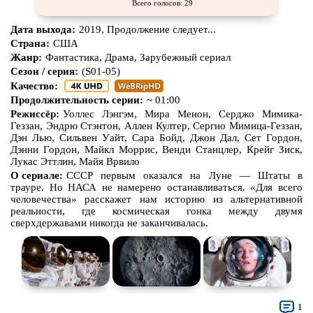
Всего голосов: 29
Дата выхода:
2019, Продолжение следует...
Страна:
США
Жанр:
Фантастика, Драма, Зарубежный сериал
Сезон / серия:
(S01-05)
Качество:
Продолжительность серии:
~ 01:00
Режиссёр:
Уоллес Лэнгэм, Мира Менон, Серджо Мимика-
Геззан, Эндрю Стэнтон, Аллен Култер, Сергио Мимица-Геззан,
Дэн Лью, Сильвен Уайт, Сара Бойд, Джон Дал, Сет Гордон,
Дэнни Гордон, Майкл Моррис, Венди Станцлер, Крейг Зиск,
Лукас Эттлин, Майя Врвило
О сериале:
СССР первым оказался на Луне — Штаты в
трауре. Но НАСА не намерено останавливаться. «Для всего
человечества» расскажет нам историю из альтернативной
реальности, где космическая гонка между двумя
сверхдержавами никогда не заканчивалась.
1