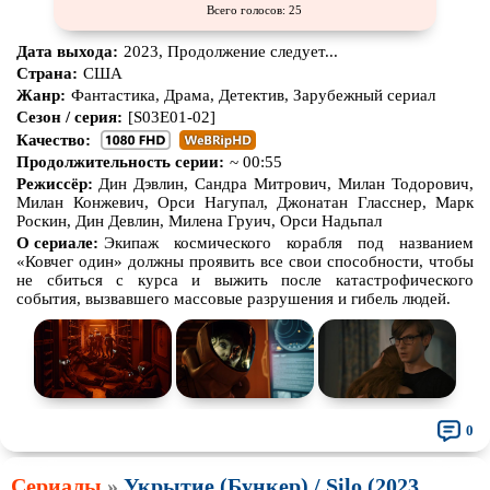
Всего голосов: 25
Дата выхода:
2023, Продолжение следует...
Страна:
США
Жанр:
Фантастика, Драма, Детектив, Зарубежный сериал
Сезон / серия:
[S03E01-02]
Качество:
Продолжительность серии:
~ 00:55
Режиссёр:
Дин Дэвлин, Сандра Митрович, Милан Тодорович,
Милан Конжевич, Орси Нагyпал, Джонатан Гласснер, Марк
Роскин, Дин Девлин, Милена Груич, Орси Надьпал
О сериале:
Экипаж космического корабля под названием
«Ковчег один» должны проявить все свои способности, чтобы
не сбиться с курса и выжить после катастрофического
события, вызвавшего массовые разрушения и гибель людей.
0
Сериалы
»
Укрытие (Бункер) / Silo (2023,