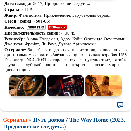
Дата выхода:
2017, Продолжение следует...
Страна:
США
Жанр:
Фантастика, Приключения, Зарубежный сериал
Сезон / серия:
(S01-05)
Качество:
Продолжительность серии:
~ 00:45
Режиссёр:
Акива Голдсман, Адам Кэйн, Олатунде Осунсанми,
Джонатан Фрейкс, Ли Роуз, Дуглас Арниокоски
О сериале:
За 10 лет до начала истории, описанной в
оригинальном сериале «Звёздный путь», экипаж корабля USS
Discovery NCC-1031 отправляется в путешествие, чтобы
изучать глубокий космос и открыть новые миры и
цивилизации.
0
Сериалы
»
Путь домой / The Way Home (2023,
Продолжение следует...)