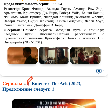
Продолжительность серии:
~ 00:54
Режиссёр:
Крис Фишер, Аманда Роуэн, Аманда Роу, Энди
Армаганян, Кристофер Дж. Бирн, Роберт Уайз, Бенжи Бакши,
Дэн Лью, Майя Врвило, Джордан Каннинг, Джонатан Фрейкс,
Валери Уайсс, Сидни Фриланд, Акива Голдсман, Лесли Хоуп,
Рэйчел Лайтермен, Джеффри В. Бёрд
О сериале:
Приквел сериала ​​Звёздный путь и спин-офф
Звёздный путь: Дискавери​​.Сериал рассказывает о
путешествиях капитана Кристофера Пайка и экипажа USS
Энтерпрайз (NCC-1701).
0
Сериалы
»
Ковчег / The Ark (2023,
Продолжение следует...)