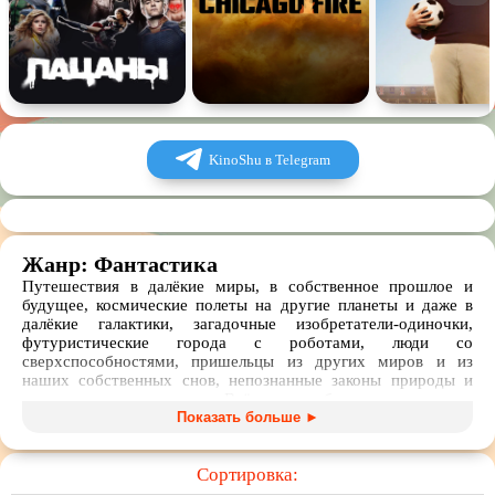
KinoShu в Telegram
Жанр: Фантастика
Путешествия в далёкие миры, в собственное прошлое и
будущее, космические полеты на другие планеты и даже в
далёкие галактики, загадочные изобретатели-одиночки,
футуристические города с роботами, люди со
сверхспособностями, пришельцы из других миров и из
наших собственных снов, непознанные законы природы и
жизнь после смерти. Всё это объединено словом
«фантастика»: сюжет строится на явлении, не существующем
Показать больше ►
в реальном мире.
Фантастические фильмы, сериалы, мультфильмы и аниме
Сортировка:
могут быть и философскими, и чисто развлекательными.