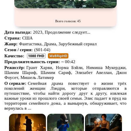
Всего голосов: 45
Дата выхода:
2023, Продолжение следует...
Страна:
США
Жанр:
Фантастика, Драма, Зарубежный сериал
Сезон / серия:
(S01-04)
Качество:
Продолжительность серии:
~ 00:42
Режиссёр:
Грант Харви, Норма Бэйли, Нимиша Мукерджи,
Шамим Шариф, Шамим Сариф, Элизабет Авеллан, Джон
Фоусет, Мишель Латимер
О сериале:
Семейная драма повествует о жизни трёх
поколений женщин Лэндри, которые отправляются в
путешествие, чтобы найти дорогу друг к другу, извлекая
важные уроки из прошлого своей семьи. Элис падает в пруд на
территории семейного дома, а вынырнув, обнаруживает, что
вернулась в ...