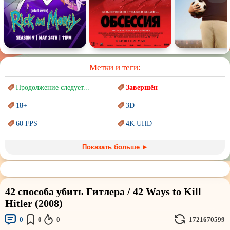
Комедия
Человек
Обучающие видео
Религия
Метки и теги:
Продолжение следует...
Завершён
18+
3D
60 FPS
4K UHD
Blu-Ray
BDRemux
Показать больше ►
Marvel
PIXAR
Sci-Fi (Научная
фантастика)
Trash (трэш) movies
42 способа убить Гитлера / 42 Ways to Kill
Авангард и
Сюрреализм
Ангелы и Демоны
Hitler (2008)
Аниме
Антиутопия
0
0
0
1721670599