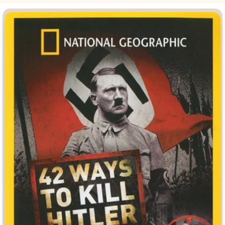
Врачи
Гении
Индийское кино
Киберпанк
Коллекция
Комикс
Маги и Волшебники
Наркотики
Новогодние
Основанное на
реальных
событиях
Параллельные миры
Перевод
Гоблина
Перевод
Кубик в Кубе
Перевод
Кураж-Бамбей
Пеплум
Подростковая
жестокость
Постапокалипсис
Призраки
Про акул
Про апокалипсис
Про богатых
Про богов
Про вампиров
Про ведьм
Про викингов
Про выживание