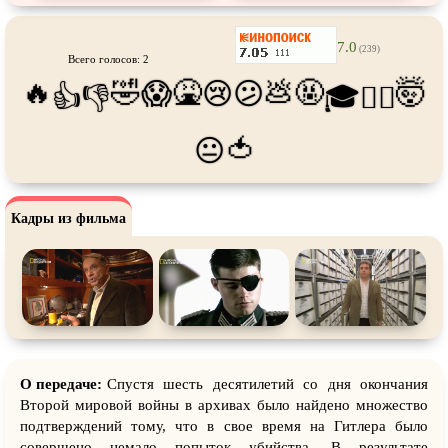
Про танцы
Про тюрьму
Про футбол
Про хакеров
7.0
(239)
Всего голосов: 2
Про хоккей и
фигурное
Про шпионов
🔥
🤣
🤮
💩
🤬
🤯
😱
😢
😕
👍
👎
🎓
😵‍💫
катание
Про Юристов и
Адвокатов
Псевдо
документальный
🍅
😐
Режиссёрская версия
Роуд-муви
Сверхспособности
Ситком
Кадры из фильма
Слэшер
Стимпанк
Сцены с
обнажённой натурой
Турецкий сериал
Чёрная комедия
Экранизация
В ожидании
TeleSynch
CAMRip
О передаче:
Спустя шесть десятилетий со дня окончания
Второй мировой войны в архивах было найдено множество
подтверждений тому, что в свое время на Гитлера было
совершено немало попыток убийства. В результате