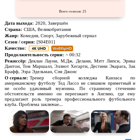
Всего голосов: 25
Дата выхода:
2020, Завершён
Страна:
США, Великобритания
Жанр:
Комедия, Спорт, Зарубежный сериал
Сезон / серия:
[S04E01]
Качество:
Продолжительность серии:
~ 00:32
Режиссёр:
Деклан Лауни, М.Дж. Делани, Мэтт Липси, Эрика
Дантон, Том Маршалл, Эллиот Хегарти, Дестини Экарага, Зак
Брафф, Эзра Эдельман, Сэм Джонс
О сериале:
Тренер сборной колледжа Канзаса по
американскому футболу Тед Лассо не слишком приметный и
не особо удачливый мужчина. По странному стечению
обстоятельств именно он переезжает в Англию, где ему
предлагают роль тренера профессионального футбольного
клуба. Проблема заключае...