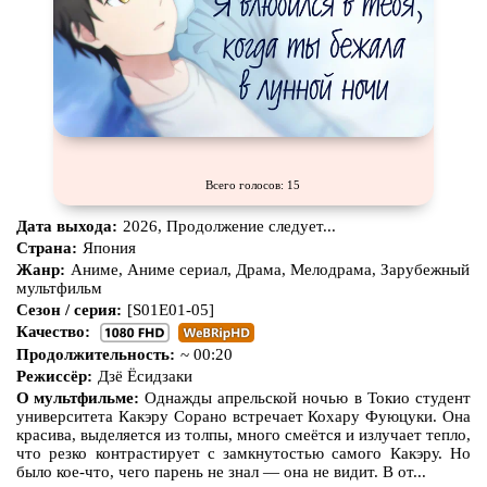
Всего голосов: 15
Дата выхода:
2026, Продолжение следует...
Страна:
Япония
Жанр:
Аниме, Аниме сериал, Драма, Мелодрама, Зарубежный
мультфильм
Сезон / серия:
[S01E01-05]
Качество:
Продолжительность:
~ 00:20
Режиссёр:
Дзё Ёсидзаки
О мультфильме:
Однажды апрельской ночью в Токио студент
университета Какэру Сорано встречает Кохару Фуюцуки. Она
красива, выделяется из толпы, много смеётся и излучает тепло,
что резко контрастирует с замкнутостью самого Какэру. Но
было кое-что, чего парень не знал — она не видит. В от...