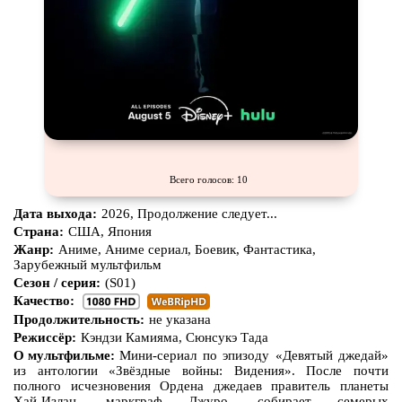
Всего голосов: 10
Дата выхода:
2026, Продолжение следует...
Страна:
США, Япония
Жанр:
Аниме, Аниме сериал, Боевик, Фантастика,
Зарубежный мультфильм
Сезон / серия:
(S01)
Качество:
Продолжительность:
не указана
Режиссёр:
Кэндзи Камияма, Сюнсукэ Тада
О мультфильме:
Мини-сериал по эпизоду «Девятый джедай»
из антологии «Звёздные войны: Видения». После почти
полного исчезновения Ордена джедаев правитель планеты
Хай-Излан, маркграф Джуро, собирает семерых