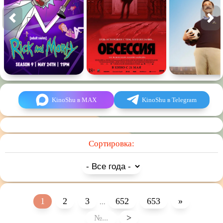
KinoShu в MAX
KinoShu в Telegram
Сортировка:
1
2
3
652
653
»
...
>