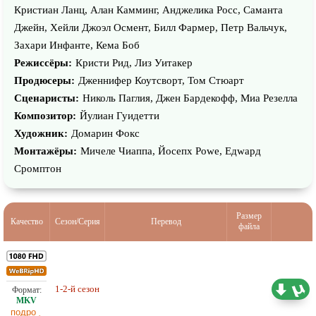
Кристиан Ланц, Алан Камминг, Анджелика Росс, Саманта
Джейн, Хейли Джоэл Осмент, Билл Фармер, Петр Вальчук,
Захари Инфанте, Кема Боб
Режиссёры:
Кристи Рид, Лиз Уитакер
Продюсеры:
Дженнифер Коутсворт, Том Стюарт
Сценаристы:
Николь Паглия, Джен Бардекофф, Миа Резелла
Композитор:
Йулиан Гуидетти
Художник:
Домарин Фокс
Монтажёры:
Мичеле Чиаппа, Йосепх Роwе, Едwард
Cромптон
Размер
Качество
Сезон/Серия
Перевод
файла
1-2-й сезон
Проф. (многоголосый) TVShows
12,51 ГБ
подро