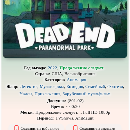
Про гангстеров
Про гонки
Про деревню
Про динозавров
Про драконов
Про животных
Про зомби
Про инопланетян
Про корабли и подводные
Про космос
лодки
Про любовь
Про маньяков и
серийных
убийц
2022
,
Продолжение следует...
Год выхода:
Про мафию
Про оборотней
США, Великобритания
Страна:
Анимация
Категория:
Про пиратов
Про подростков
Детектив
,
Мультсериал
,
Комедия
,
Семейный
,
Фэнтези
,
Жанр:
Про путешествия
во времени
Про роботов
Ужасы
,
Приключения
,
Зарубежный мультфильм
(S01-02)
Доступно:
Про рыцарей
Про самолёты
~ 00:30
Время:
Про собак
Про снайперов
Продолжение следует..., Full HD 1080p
Метки:
TVShows, AniMaunt
Перевод:
Про супергероев
Про танки
Сохранить в избранное
Сохранить в закладки