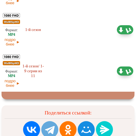
бнее
1-й сезон
Любительский (многоголосый)
16,11 ГБ
подро
бнее
1-й сезон/ 1-
Любительский (многоголосый)
9 серии из
3,44 ГБ
AniMaunt
11
подро
бнее
Поделиться ссылкой: