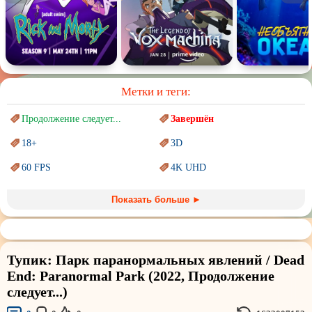
Метки и теги:
Продолжение следует...
Завершён
18+
3D
60 FPS
4K UHD
Blu-Ray
BDRemux
Показать больше ►
Marvel
PIXAR
Sci-Fi (Научная
фантастика)
Trash (трэш) movies
Тупик: Парк паранормальных явлений / Dead
Авангард и
Сюрреализм
Ангелы и Демоны
End: Paranormal Park (2022, Продолжение
следует...)
Аниме
Антиутопия