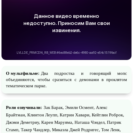
О мультфильме:
Два подростка и говорящий мопс
объединяются, чтобы сразиться с демонами в проклятом
тематическом парке.
Роли озвучивали:
Зак Барак, Эмили Осмент, Алекс
Брайтман, Клинтон Леупп, Катрин Хавари, Кейтлин Роброк,
Джэми Деметриу, Карен Маруяма, Наташа Чэндел, Патрик
Стамп, Такер Чандлер, Микаэла Джей Родригес, Том Ленк,