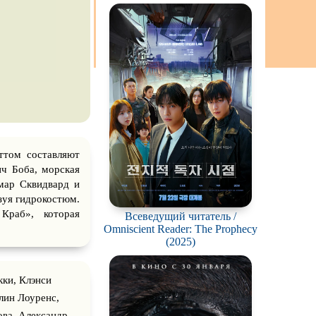
ация
ттом составляют
ч Боба, морская
мар Сквидвард и
зуя гидрокостюм.
Краб», которая
Всеведущий читатель /
Omniscient Reader: The Prophecy
(2025)
кки, Клэнси
лин Лоуренс,
ова, Александр