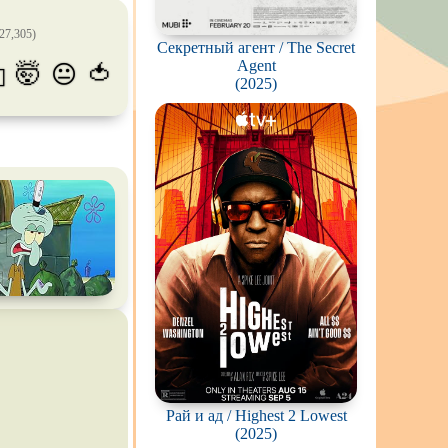
калипсис
27,305)
Секретный агент / The Secret
ьм
Agent
🤯
🍅
😐
💫
(2025)
ки
вотных
мос
ротней
отов
йперов
ьму
ионов
ви
Рай и ад / Highest 2 Lowest
(2025)
нк