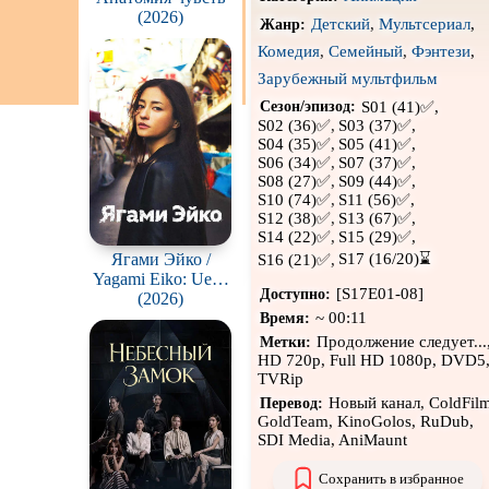
(2026)
Детский
,
Мультсериал
,
Сцены с
обнажённой
Жанр:
натурой
Комедия
,
Семейный
,
Фэнтези
,
В ожидании
Зарубежный мультфильм
S01 (41)✅,
Сезон/эпизод:
S02 (36)✅,
S03 (37)✅,
S04 (35)✅,
S05 (41)✅,
S06 (34)✅,
S07 (37)✅,
S08 (27)✅,
S09 (44)✅,
S10 (74)✅,
S11 (56)✅,
S12 (38)✅,
S13 (67)✅,
S14 (22)✅,
S15 (29)✅,
S17 (16/20)⌛
Ягами Эйко /
S16 (21)✅,
Yagami Eiko: Ueno
[S17E01-08]
Доступно:
Chuo-sho Soshiki
(2026)
~ 00:11
Hanzai Taisakuka
Время:
Продолжение следует...
Метки:
HD 720p, Full HD 1080p, DVD5
TVRip
Новый канал, ColdFilm
Перевод:
GoldTeam, KinoGolos, RuDub,
SDI Media, AniMaunt
Сохранить в избранное