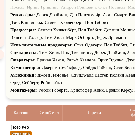
Носков, Ирина Гришина, Андрей Гриневич, Олег Новиков, Ми
Ольга Зубкова, Виктор Незнанов, Илья Хвостиков, Александр 
Режиссёры:
Дерек Драймон, Дэн Повенмайр, Алан Смарт, Ви
Куценко, Андрей Бархударов, Алена Созинова, Дон Янан, Вин
Дэйв Каннингэм, Стивен Хилленбёрг, Пол Тиббит
Нина Тобилевич, Фрэнк Уэлкер, Стив Бушеми, Джон Гудман, К
Продюсеры:
Стивен Хилленбёрг, Пол Тиббит, Дженни Моника
Симмонс, Роб Полсен, Джонни Депп, Кевин Майкл Ричардсон,
Винсент Уоллер, Тим Хилл, Марк Осборн, Дерек Драймон
Джон Ди Маджио, Дэннис Куэйд, Сигурни Уивер, Розарио Доу
Исполнительные продюсеры:
Стив Одекерк, Пол Тиббит, С
Каннавале, Робин Уильямс, Марк Хэмилл, Уилл Феррелл, Эрне
Сценаристы:
Тим Хилл, Ник Дженнингс, Дерек Драймон, Лю
МакШейн, Джо Пантольяно, Майкл МакКин, Фред Татаскьор,
Операторы:
Брайан Чакон, Ральф Каечеле, Эрик Эдкинс, Дж
Эдвард Эснер, Стивен Блум, Эрик Бауза, Джин Симмонс, Джо
Композиторы:
Джереми Уэйкфилд, Сэйдж Гайтон, Стив Белф
Аласраки, Джонни Ноксвил, Джейсон Судейкис, Р. Ли Эрми, Р
Художники:
Джози Лемонье, Сqуидwард Еастер Исланд Хеад,
Пэттон Освальт, Эми Полер, Харрисон Фан, Энди Сэмберг, Ти
Фред Сейберт, Робин Уолш
Джонс, Джеймс Арнольд Тейлор, Андреа Мартин, Кэл Пенн, О
Монтажёры:
Робби Робертс, Кристофер Хинк, Брэдли Кэроу,
Уинклер, Пэт Морита, Лорейн Ньюмен, Брайан Дойл-Мюррей,
Майк Митчелл, Крэйг Фергюсон, Томас Ф. Уилсон, Адам Уэст
Ра
Бэмфорд, Джиннифер Гудвин, Сара Пэкстон, Лори Алан, Дже
Качество
Сезон/Серия
Перевод
фа
Гилберт Готтфрид, Рик Майял, Кристофер Гест, Тим Конуэй, 
Чарльз Нельсон Рейли, Джек Эйнджел, Крис Элиотт, Бетти Уай
Проф. (многоголосый) RuDub
9,4