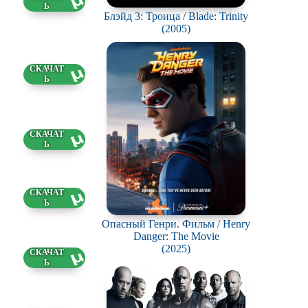
9.2025
Блэйд 3: Троица / Blade: Trinity
(2005)
98 ГБ
9.2025
0 ГБ
9.2025
7 ГБ
9.2025
Опасный Генри. Фильм / Henry
Danger: The Movie
(2025)
0 ГБ