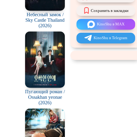
Сохранить в закладки
Небесный замок /
Sky Castle Thailand
KinoShu в MAX
(2026)
KinoShu в Telegram
Пугающий роман /
Ossakhan yeonae
(2026)