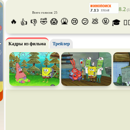
Призраки
Про акул
Про апо
8.2
(1
Всего голосов: 25
Про богов
Про вампиров
Про вед
🔥
🤣
🤮
💩
🤬
😱
😢
😕
👍
👎
🎓
😵‍
Про выживание
Про гангстеров
Про гон
Про динозавров
Про драконов
Про жи
Кадры из фильма
Трейлер
Про инопланетян
Про корабли и подводные
Про кос
лодки
Про маньяков и
серийных
Про мафию
Про обо
бийц
Про подростков
Про путешествия
во
Про роб
времени
Про самолёты
Про собак
Про сна
Про танки
Про танцы
Про тюр
Про хакеров
Про хоккей и
фигурное
Про шп
катание
Псевдо
документальный
Режиссёрская версия
Роуд-му
Ситком
Слэшер
Стимпа