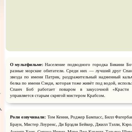
Турецкий сериал
Чёрная комедия
Экраниз
TeleSynch
CAMRip
О мультфильме:
Население подводного городка Бикини Бо
разные морские обитатели. Среди них — лучший друг Спан
звезда по имени Патрик, раздражительный надменный каль
белка по имени Сэнди, которая тоже живёт под водой, исполь
Спанч Боб работает поваром в закусочной «Красти 
,
управляется старым скрягой мистером Крабсом.
,
,
Роли озвучивали:
Том Кенни, Роджер Бампасс, Билл Фагерба
Браун, Мистер Лоуренс, Ди Брэдли Бейкер, Джилл Тэлли, Кэро
Аннетт Хеик, Сирена Ирвин, Мэри Джо Кэтлетт, Татьяна Шит