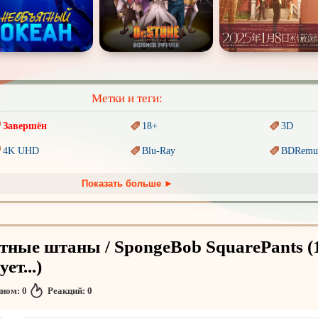
Метки и теги:
Завершён
18+
3D
4K UHD
Blu-Ray
BDRemu
PIXAR
Sci-Fi (Научная
фантастика)
Trash (т
Показать больше ►
Ангелы и Демоны
Аниме
Антиуто
Гении
Индийское кино
Киберпа
тные штаны / SpongeBob SquarePants (
Комикс
Маги и Волшебники
Наркоти
ет...)
Основанное на
реальных
Параллельные миры
Перево
обытиях
нном:
0
Реакций:
0
Пеплум
Подрост
Перевод
Кураж-Бамбей