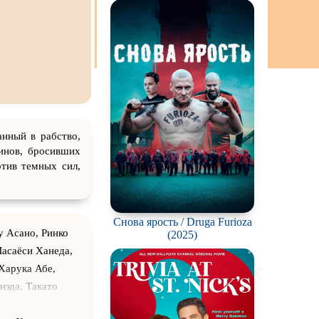
ch
анный в рабство,
инов, бросивших
отив темных сил,
Снова ярость / Druga Furioza
у Асано, Ринко
(2025)
асаёси Ханеда,
 Харука Абе,
нэда, Такато
нро Исида,