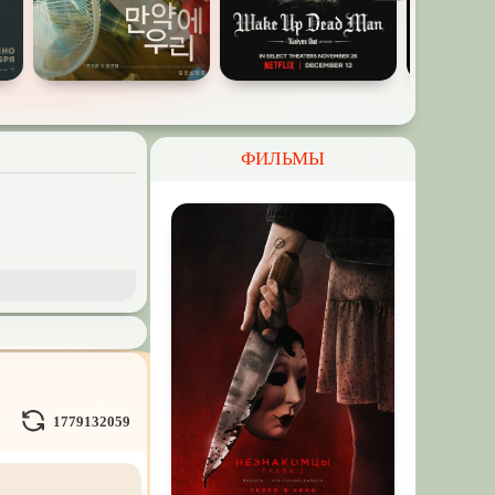
ФИЛЬМЫ
и Демоны
ное на
реальных
1779132059
Кураж-Бамбей
и