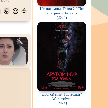
80,582)
ов
Незнакомцы. Глава 2 / The
🤯
🍅
😐
💫
живание
Strangers: Chapter 2
(2025)
озавров
планетян
ьяков и
серийных
ростков
олёты
ки
еров
окументальный
Другой мир: Год волка /
Werewolves
(2024)
й сериал