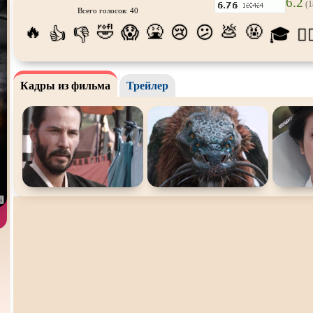
6.2
(1
Всего голосов: 40
Про апокалипсис
Про богатых
Про бог
🔥
🤣
🤮
💩
🤬
😱
😢
😕
👍
👎
🎓
😵‍
Про ведьм
Про викингов
Про вы
Про гонки
Про деревню
Про дин
Кадры из фильма
Трейлер
Про животных
Про зомби
Про ино
Про космос
Про любовь
Про ман
убийц
Про оборотней
Про пиратов
Про под
Про роботов
Про рыцарей
Про сам
Про снайперов
Про супергероев
Про тан
Про тюрьму
Про футбол
Про хак
Про шпионов
Про Юристов и
Адвокатов
Псевдо
д
Роуд-муви
Сверхспособности
Ситком
Стимпанк
Сцены с
обнажённой
Турецки
натурой