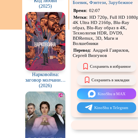
Код любви
Боевик
,
Фэнтези
,
Зарубежное
(2025)
Чёрная комедия
02:07
Время:
HD 720p, Full HD 1080p
CAMRip
Метки:
4K Ultra HD 2160p, Blu-Ray
образ, Blu-Ray образ в 4K,
Технология HDR, DVD9,
BDRemux, 3D, Маги и
Волшебники
Андрей Гаврилов,
Перевод:
Сергей Визгунов
Сохранить в избранное
Нарковойна:
заговор молчания /
Сохранить в закладки
Drug War: A
(2026)
Conspiracy of Silence
KinoShu в MAX
KinoShu в Telegram