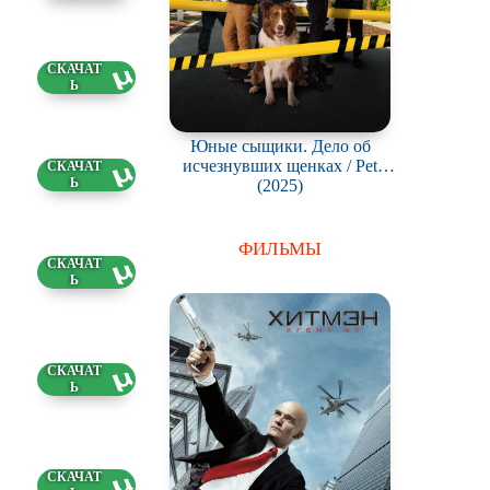
1 ГБ
Юные сыщики. Дело об
исчезнувших щенках / Pet
6 ГБ
Investigators
(2025)
ФИЛЬМЫ
7 ГБ
40 ГБ
9 ГБ