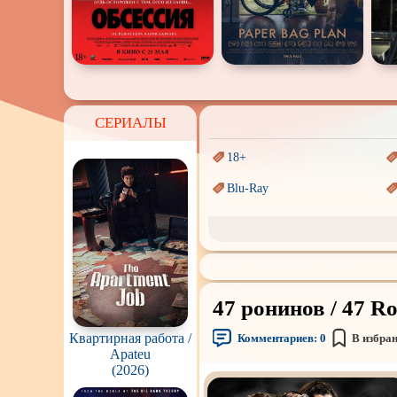
СЕРИАЛЫ
18+
Blu-Ray
Sci-Fi (Научная
фантастика)
Аниме
Индийское кино
47 ронинов / 47 Ro
Маги и Волшебники
Квартирная работа /
Комментариев:
0
В избра
Параллельные миры
Apateu
(2026)
Пеплум