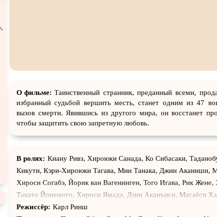
Экранизация
В ожидании
TeleSyn
,
О фильме:
Таинственный странник, преданный всеми, прод
избранный судьбой вершить месть, станет одним из 47 во
вызов смерти. Явившись из другого мира, он восстанет пр
чтобы защитить свою запретную любовь.
В ролях:
Киану Ривз, Хироюки Санада, Ко Сибасаки, Таданоб
Кикути, Кэри-Хироюки Тагава, Мин Танака, Джин Аканиши, М
Хироси Согабэ, Йорик ван Вагенинген, Того Игава, Рик Жене,
Такато Йонемото, Хироси Ямада, Дзин Аканъиси, Масаёси Ха
Ёнэмото, Сю Накадзима, Нил Финглтон, Нацуки Кунимото, Та
Режиссёр:
Карл Ринш