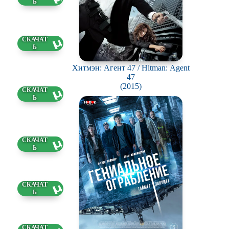
1 ГБ
Хитмэн: Агент 47 / Hitman: Agent
47
(2015)
25 ГБ
4 ГБ
8 ГБ