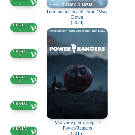
1 ГБ
Гениальное ограбление / Way
Down
(2020)
9 ГБ
3 ГБ
8 ГБ
9 ГБ
Могучие рейнджеры /
Power/Rangers
5 ГБ
(2015)