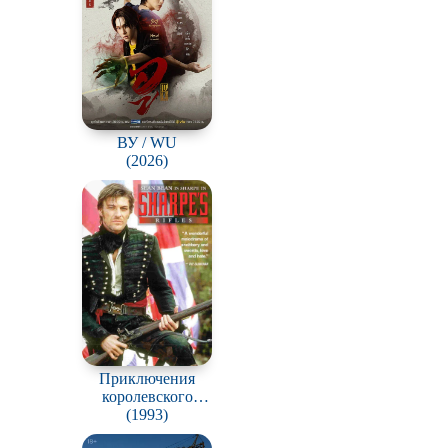
ВУ / WU
(2026)
Приключения
королевского
стрелка Шарпа /
(1993)
Sharpe's Challenge