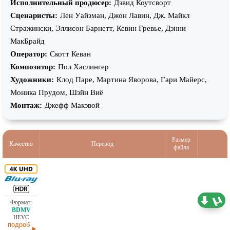
Исполнительный продюсер:
Дэвид Коутсворт
Сценаристы:
Лен Уайзман, Джон Лавин, Дж. Майкл
Стражински, Эллисон Барнетт, Кевин Гревье, Дэнни
МакБрайд
Оператор:
Скотт Кеван
Композитор:
Пол Хаслингер
Художники:
Клод Паре, Мартина Яворова, Гари Майерс,
Моника Прудом, Шэйн Виё
Монтаж:
Джефф Макэвой
Размер
Качество
Перевод
файла
53,19 ГБ
Проф. (полное дублирование)
02.04.2025
HEVC
подроб