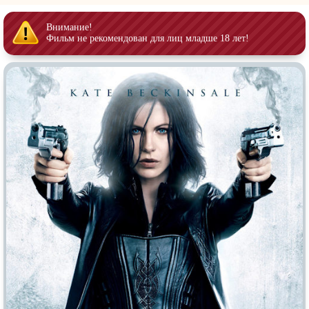
Индийское кино
Киберпанк
Коллекция
Комикс
Внимание!
Фильм не рекомендован для лиц младше 18 лет!
Маги и Волшебники
Наркотики
Новогодние
Основанное на
реальных
событиях
Параллельные миры
Перевод
Гоблина
Перевод
Кубик в Кубе
Перевод
Кураж-Бамбей
Пеплум
Подростковая
жестокость
Постапокалипсис
Призраки
Про акул
Про апокалипсис
Про богатых
Про богов
Про вампиров
Про ведьм
Про викингов
Про выживание
Про гангстеров
Про гонки