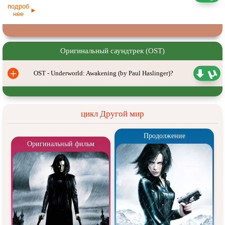
подроб
нее
Оригинальный саундтрек (OST)
+
OST - Underworld: Awakening (by Paul Haslinger)?
цикл Другой мир
Продолжение
Оригинальный фильм