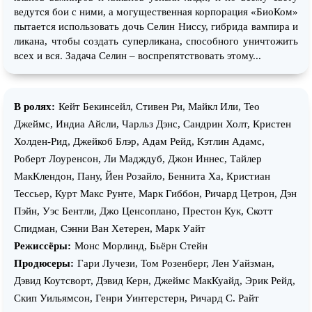
ведутся бои с ними, а могущественная корпорация «БиоКом»
пытается использовать дочь Селин Ниссу, гибрида вампира и
ликана, чтобы создать суперликана, способного уничтожить
всех и вся. Задача Селин – воспрепятствовать этому...
В ролях:
Кейт Бекинсейл, Стивен Ри, Майкл Или, Тео
Джеймс, Индиа Айсли, Чарльз Дэнс, Сандрин Холт, Кристен
Холден-Рид, Джейкоб Блэр, Адам Рейд, Кэтлин Адамс,
Роберт Лоуренсон, Ли Мадждуб, Джон Иннес, Тайлер
МакКлендон, Пану, Йен Розайло, Беннита Ха, Кристиан
Тессьер, Курт Макс Рунте, Марк Гиббон, Ричард Цетрон, Дэн
Пэйн, Уэс Бентли, Джо Ценсоплано, Престон Кук, Скотт
Спидман, Сэнни Ван Хетерен, Марк Уайт
Режиссёры:
Монс Морлинд, Бьёрн Стейн
Продюсеры:
Гари Лучези, Том Розенберг, Лен Уайзман,
Дэвид Коутсворт, Дэвид Керн, Джеймс МакКуайд, Эрик Рейд,
Скип Уильямсон, Генри Уинтерстерн, Ричард С. Райт