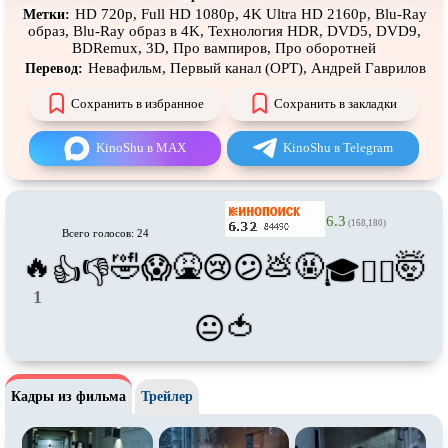
Про футбол
Про хакеров
HD 720p, Full HD 1080p, 4K Ultra HD 2160p, Blu-Ray
Метки:
образ, Blu-Ray образ в 4K, Технология HDR, DVD5, DVD9,
Про хоккей и
фигурное
Про шпионов
BDRemux, 3D, Про вампиров, Про оборотней
катание
Невафильм, Первый канал (ОРТ), Андрей Гаврилов
Перевод:
Про Юристов и
Адвокатов
Псевдо
документальный
Сохранить в избранное
Сохранить в закладки
Режиссёрская версия
Роуд-муви
KinoShu в MAX
KinoShu в Telegram
Сверхспособности
Ситком
Слэшер
Стимпанк
6.3
Сцены с
обнажённой натурой
Турецкий сериал
(168,180)
Всего голосов: 24
🔥
🤣
🤮
💩
🤬
🤯
😱
😢
😕
Чёрная комедия
Экранизация
👍
👎
🎓
😵‍💫
В ожидании
TeleSynch
1
🍅
😐
CAMRip
Кадры из фильма
Трейлер