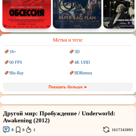
Спектакль
Сказка
Немое кино
Для взрослых
Метки и теги:
18+
3D
60 FPS
4K UHD
Blu-Ray
BDRemux
Marvel
PIXAR
Показать больше ►
Sci-Fi (Научная
фантастика)
Trash (трэш) movies
Авангард и
Сюрреализм
Ангелы и Демоны
Другой мир: Пробуждение / Underworld:
Аниме
Антиутопия
Awakening (2012)
Врачи
Гении
0
0
1
1617343093