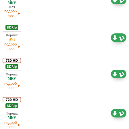
Яроцкий, НТВ, Никитин, Парус Видео, Сергей
HEVC
Зереницын, Студия "Святослав", Ю. Живов,
подроб
Ю. Сербин
нее
1,45 ГБ
Проф. (одноголосый) Ю. Сербин
подроб
нее
Проф. (полное дублирование) DDV, FDV,
Paramount, Sony Turbo, А. Гаврилов, В.
Горчаков, Вартан Дохалов, Витя Говорун, Л.
7,31 ГБ
Володарский , М. Яроцкий, НТВ, Никитин,
СТС, Сергей Зереницын, Студия "Святослав",
подроб
Ю. Живов, Ю. Сербин
нее
Проф. (полное дублирование) DDV, FDV,
ICTV, Paramount, Sony Turbo, А. Гаврилов, В.
Горчаков, Вартан Дохалов, Витя Говорун,
12,73 ГБ
Интер, Л. Володарский , М. Яроцкий, НЛО-TV,
НТВ, Никитин, СТС, Сергей Зереницын,
подроб
Студия "Святослав", Ю. Живов, Ю. Сербин
нее