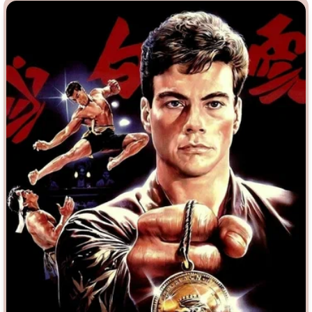
Индийское кино
Киберпанк
Коллекция
Комикс
Маги и Волшебники
Наркотики
Новогодние
Основанное на
реальных
событиях
Параллельные миры
Перевод
Гоблина
Перевод
Кубик в Кубе
Перевод
Кураж-Бамбей
Пеплум
Подростковая
жестокость
Постапокалипсис
Призраки
Про акул
Про апокалипсис
Про богатых
Про богов
Про вампиров
Про ведьм
Про викингов
Про выживание
Про гангстеров
Про гонки