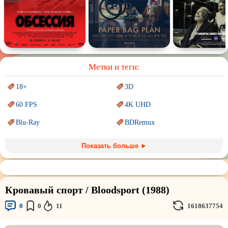
Спектакль
Сказка
Немое кино
Для взрослых
Метки и теги:
18+
3D
60 FPS
4K UHD
Blu-Ray
BDRemux
Marvel
PIXAR
Показать больше ►
Sci-Fi (Научная
фантастика)
Trash (трэш) movies
Авангард и
Сюрреализм
Ангелы и Демоны
Кровавый спорт / Bloodsport (1988)
Аниме
Антиутопия
0
0
11
1618637754
Врачи
Гении