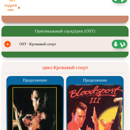
Первый канал (ОРТ)
подроб
нее
Оригинальный саундтрек (OST)
+
OST - Кровавый спорт
цикл Кровавый спорт
Продолжение
Продолжение