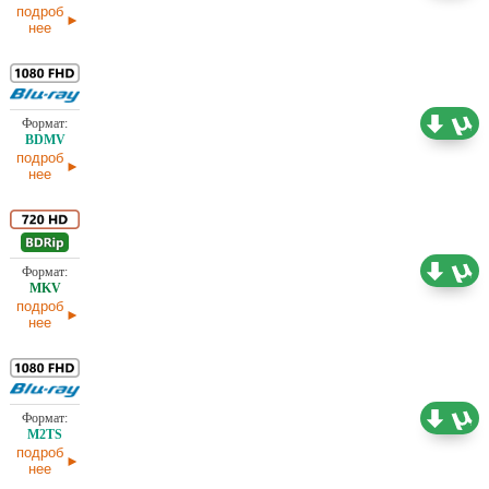
подроб
нее
Проф. (многоголосый) ICTV, Paramount, А.
Гаврилов, В. Горчаков, Вартан Дохалов,
Интер, Л. Володарский , М. Яроцкий, НТВ,
25,06 ГБ
Никитин, Парус Видео, СТС, Сергей
Зереницын, Ю. Сербин
подроб
нее
Проф. (многоголосый) В. Горчаков, Вартан
5,70 ГБ
Дохалов, Л. Володарский , НТВ
подроб
нее
Проф. (многоголосый) ICTV, В. Горчаков,
17,28 ГБ
Вартан Дохалов, Л. Володарский , НТВ
подроб
нее