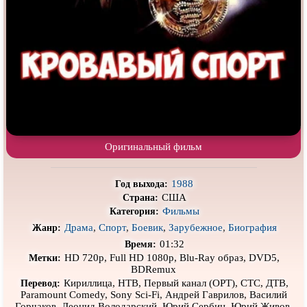
Про деревню
Про динозавров
Про драконов
Про животных
Про зомби
Про инопланетян
Про корабли и подводные
Про космос
лодки
Про любовь
Про маньяков и
серийных
убийц
Про мафию
Про оборотней
Оригинальный фильм
Про пиратов
Про подростков
1988
Год выхода:
Про путешествия
во времени
Про роботов
США
Страна:
Фильмы
Категория:
Про рыцарей
Про самолёты
Драма
,
Спорт
,
Боевик
,
Зарубежное
,
Биография
Жанр:
Про собак
Про снайперов
01:32
Время:
HD 720p, Full HD 1080p, Blu-Ray образ, DVD5,
Метки:
Про супергероев
Про танки
BDRemux
Кириллица, НТВ, Первый канал (ОРТ), СТС, ДТВ,
Перевод:
Про танцы
Про тюрьму
Paramount Comedy, Sony Sci-Fi, Андрей Гаврилов, Василий
Горчаков, Леонид Володарский, Юрий Сербин, Юрий Живов,