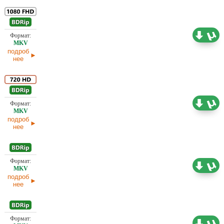
Проф. (многоголосый) В. Горчаков, Вартан
Дохалов, Л. Володарский , НТВ, Первый канал
12,59 ГБ
(ОРТ)
подроб
нее
Проф. (многоголосый) В. Горчаков, Вартан
Дохалов, Л. Володарский , НТВ, Первый канал
5,97 ГБ
(ОРТ)
подроб
нее
744,30
Проф. (многоголосый) Первый канал (ОРТ)
МБ
подроб
нее
729,35
Проф. (одноголосый) Вартан Дохалов, Первый