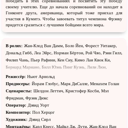
победить в этих соревнованиях и посвятить эту победу
своему учителю. Еще до начала соревнований он находит в
Гонконге друга, американца, который тоже приехал для
участия в Кумитэ. Чтобы завоевать титул чемпиона Фрэнку
придется сразиться с лучшими бойцами всего мира.
В ролях:
Жан-Клод Ван Дамм, Боло Йен, Форест Уитакер,
Дональд Гибб, Леа Эйрс, Норман Бёртон, Рой Чяо, Рэни Гилл,
Филип Чань, Пьер Рафини, Кен Сиу, Кимо Лаи Квок Ки,
Бернард Мариано, Билл Юэнь Пинг Куэнь, Лили Люн,
Джошуа Шродер, Кит Дэвей, Шон Уорд, Джонни Лаи, Генри
Режиссёр:
Ньют Арнольд
Хо, Генри Кот, Томас Лам, Саймон Лаи, А.П. Джордж, Чарльз
Продюсеры:
Йорам Глобус, Марк ДиСалле, Менахем Голан
Ванг, Джон Фостер, Джон Чун, Дэннис Чи, Мишель Кисси,
Сценаристы:
Шелдон Леттич, Кристофер Косби, Мэл
Нэйтан Чкуэк, Джеффри Браун, Дэвид Хо, Эрик Нефф, Майкл
Фридман, Фрэнк Дюкс
Чан, Рик Эриксон, Джон Ло, Самсон Ли, Пауло Тоша, Грег
Оператор:
Дэвид Уорт
Ричардсон, Сахид Сахабуддин, Рокки Джасминдер Сингх,
Композитор:
Пол Херцог
Марк ДиСалле, Эдвард Э. Кеттерер, Кен Бойл, Марк Уилхаус,
Художник:
Дэвид Сирл
Даррен Хамфри, Том Там, Клод Хэм, Сьюзан Ширс, Мэнди
Монтажёры:
Карл Кресс, Майкл Дж. Дути, Жан-Клод Ван