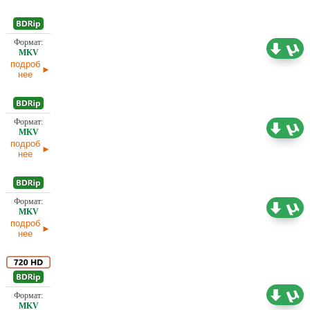
Проф. (полное дублирование) ICTV, Paramount,
2,57 ГБ
Интер, Кириллица, НТВ, Парус Видео, СТС
подроб
нее
Проф. (полное дублирование) А. Гаврилов, В.
Белов, В. Горчаков, Вартан Дохалов, Л.
2,70 ГБ
Володарский , М. Яроцкий, Никитин, Сергей
подроб
Зереницын, Ю. Сербин
нее
Проф. (полное дублирование) В. Горчаков,
2,33 ГБ
Вартан Дохалов, Кириллица, Л. Володарский ,
НТВ
подроб
нее
Проф. (полное дублирование) Кириллица
5,08 ГБ