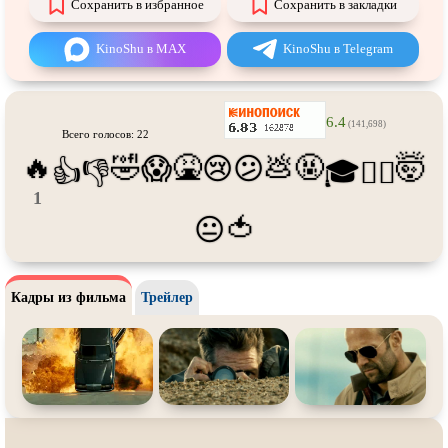
Сохранить в избранное
Сохранить в закладки
Про футбол
Про хакеров
Про хоккей и
фигурное
Про шпионов
KinoShu в MAX
KinoShu в Telegram
катание
Про Юристов и
Адвокатов
Псевдо
документальный
Режиссёрская версия
Роуд-муви
6.4
(141,698)
Всего голосов: 22
Сверхспособности
Ситком
🔥
🤣
🤮
💩
🤬
🤯
😱
😢
😕
👍
👎
🎓
😵‍💫
Слэшер
Стимпанк
1
🍅
😐
Сцены с
обнажённой натурой
Турецкий сериал
Чёрная комедия
Экранизация
В ожидании
TeleSynch
Кадры из фильма
Трейлер
CAMRip