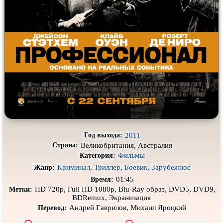
Про деревню
Про динозавров
Про драконов
Про животных
Про зомби
Про инопланетян
Про корабли и подводные
Про космос
лодки
Про любовь
Про маньяков и
серийных
убийц
Про мафию
Про оборотней
Про пиратов
Про подростков
2011
Год выхода:
Про путешествия
во времени
Про роботов
Великобритания, Австралия
Страна:
Фильмы
Категория:
Про рыцарей
Про самолёты
Криминал
,
Триллер
,
Боевик
,
Зарубежное
Жанр:
Про собак
Про снайперов
01:45
Время:
HD 720p, Full HD 1080p, Blu-Ray образ, DVD5, DVD9,
Метки:
Про супергероев
Про танки
BDRemux, Экранизация
Андрей Гаврилов, Михаил Яроцкий
Перевод:
Про танцы
Про тюрьму