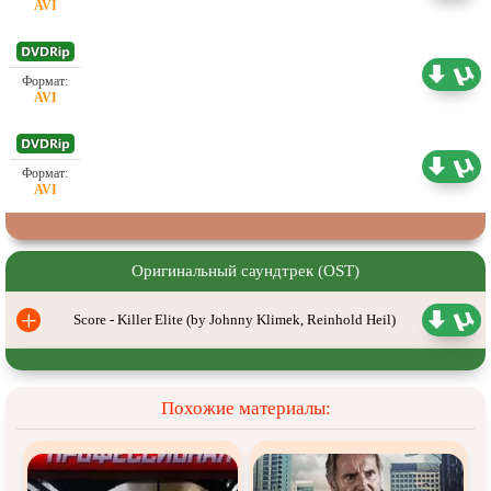
Проф. (полное дублирование)
0.69 ГБ
Проф. (полное дублирование)
2.05 ГБ
Оригинальный саундтрек (OST)
+
Score - Killer Elite (by Johnny Klimek, Reinhold Heil)
Похожие материалы: