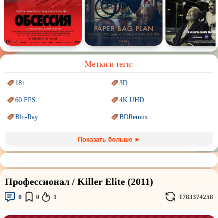
Спектакль
Сказка
Немое кино
Для взрослых
Метки и теги:
18+
3D
60 FPS
4K UHD
Blu-Ray
BDRemux
Marvel
PIXAR
Показать больше ►
Sci-Fi (Научная
фантастика)
Trash (трэш) movies
Авангард и
Сюрреализм
Ангелы и Демоны
Профессионал / Killer Elite (2011)
Аниме
Антиутопия
0
0
1
1783374258
Врачи
Гении