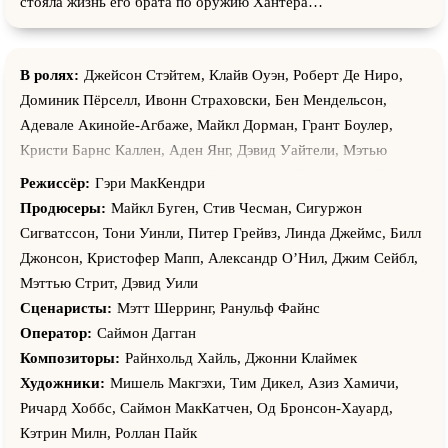
стояла жизнь его брата по оружию Хантера…
В ролях:
Джейсон Стэйтем, Клайв Оуэн, Роберт Де Ниро,
Доминик Пёрселл, Ивонн Страховски, Бен Мендельсон,
Адевале Акинойе-Агбаже, Майкл Дорман, Грант Боулер,
Кристи Барнс Каллен, Аден Янг, Дэвид Уайтели, Мэтью
Нэйбл, Лейчи Халм, Фирэсс Дирани, Ник Тейт, Билли Браун,
Режиссёр:
Гэри МакКендри
Стюарт Морритт, Дэниэл Робертс, Родни Афиф, Джэми
Продюсеры:
Майкл Буген, Стив Чесман, Сигуржон
Макдауэлл, Дион Миллс, Эндрю Стелин, Саймон Армстронг,
Сигватссон, Тони Уинли, Питер Грейвз, Линда Джеймс, Билл
Ричард Элфин, Крис Андерсон, Брендан Чарлсон, Сэнди
Джонсон, Кристофер Мапп, Александр О’Нил, Джим Сейбл,
Гринвуд, Борис Бркич, Райли Эванс, София Никитина, Тим
Мэттью Стрит, Дэвид Уили
Хьюз, Тони Портер, Майкл Карман, Джек Ллевелин, Хув
Сценаристы:
Мэтт Шерринг, Ранульф Файнс
Гармон, Бэрри Стоунс, Салим Фаяд, Шарбел Суккар,
Оператор:
Саймон Дагган
Мелисса Мартин, Стефен Филлипс, Кейт Нилсон, Рэй Тирнан,
Композиторы:
Райнхольд Хайль, Джонни Клаймек
Зейн Дирани, Мохамед Дирани, Майкл Дирани, Эмили
Художники:
Мишель Макгэхи, Тим Дикел, Азиз Хамичи,
Джордан, Грэхам Мапп, Сью Мапп, Блейк О’Лири, Коуди
Ричард Хоббс, Саймон МакКатчен, Од Бронсон-Хауард,
Фаулл, Мо Дирани, Элуиз Джентл, Ксавье Гуо, Маркус
Кэтрин Милн, Роллан Пайк