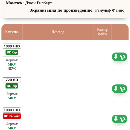
Херрик, Кристиан Манон, Бироль Таркан Йильдиз
Монтаж:
Джон Гилберт
Экранизация по произведению:
Ранульф Файнс
Размер
Качество
Перевод
файла
Проф. (полное дублирование) А. Гаврилов, М.
9.20 ГБ
Яроцкий
HEVC
Проф. (полное дублирование)
4.76 ГБ
Проф. (полное дублирование)
32.08 ГБ