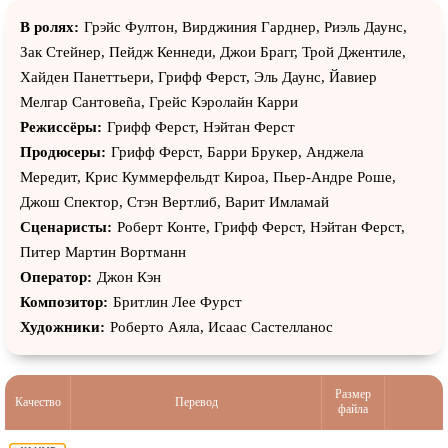
В ролях:
Грэйс Фултон, Вирджиния Гарднер, Риэль Даунс,
Зак Стейнер, Пейдж Кеннеди, Джои Брагг, Трой Джентиле,
Хайден Панеттьери, Грифф Ферст, Эль Даунс, Йавиер
Мелгар Сантовеñа, Грейс Кэролайн Карри
Режиссёры:
Грифф Ферст, Нэйтан Ферст
Продюсеры:
Грифф Ферст, Барри Брукер, Анджела
Мередит, Крис Куммерфельдт Кироа, Пьер-Андре Роше,
Джош Спектор, Стэн Вертлиб, Варит Имламай
Сценаристы:
Роберт Конте, Грифф Ферст, Нэйтан Ферст,
Питер Мартин Вортманн
Оператор:
Джон Кэн
Композитор:
Бритлин Лее Фурст
Художники:
Роберто Аяла, Исааc Cастелланос
Размер
Качество
Перевод
файла