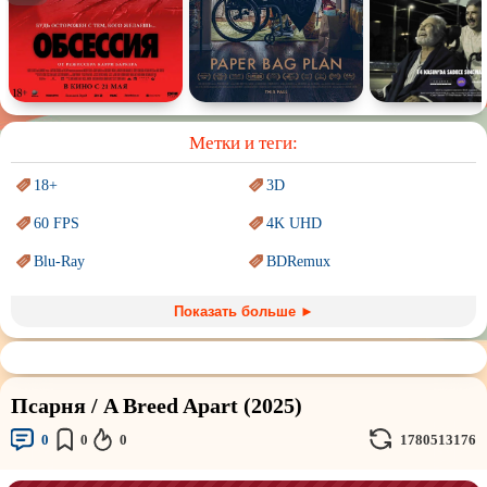
Спектакль
Сказка
Немое кино
Для взрослых
Метки и теги:
18+
3D
60 FPS
4K UHD
Blu-Ray
BDRemux
Marvel
PIXAR
Показать больше ►
Sci-Fi (Научная
фантастика)
Trash (трэш) movies
Авангард и
Сюрреализм
Ангелы и Демоны
Псарня / A Breed Apart (2025)
Аниме
Антиутопия
0
0
0
1780513176
Врачи
Гении