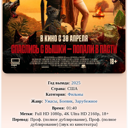
Про деревню
Про динозавров
Про драконов
Про животных
Про зомби
Про инопланетян
Про корабли и подводные
Про космос
лодки
Про любовь
Про маньяков и
серийных
убийц
Про мафию
Про оборотней
Про пиратов
Про подростков
Про путешествия
во времени
Про роботов
2025
Год выхода:
США
Страна:
Про рыцарей
Про самолёты
Фильмы
Категория:
Про собак
Про снайперов
Ужасы
,
Боевик
,
Зарубежное
Жанр:
01:40
Время:
Про супергероев
Про танки
Full HD 1080p, 4K Ultra HD 2160p, 18+
Метки:
Проф. (полное дублирование), Проф. (полное
Про танцы
Про тюрьму
Перевод:
дублирование) [звук из кинотеатра]