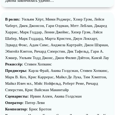
Джона закончилась удачно…
В ролях:
Уильям Хёрт, Мими Роджерс, Хэзер Грэм, Лейси
Чаберт, Джек Джонсон, Гари Олдман, Мэтт ЛеБлан, Джаред
Харрис, Марк Годдар, Ленни Джеймс, Хизер Грэм, Лэйси
Шабер, Марк Годдард, Марта Кристен, Джун Локхарт,
Эдвард Фокс, Адам Симс, Анджела Картрайт, Джон Шэриан,
Эбигейл Кэнтон, Ричард Сэперстин, Дик Тафельд, Гари А.
Хэккер, Уильям Тодд Джонс, Джон Филип Дэйтон, Камэй Лау
Режиссёр:
Стивен Хопкинс
Продюсеры:
Карла Фрай, Акива Голдсман, Стивен Хопкинс,
Марк В. Кох, Крис Каррерас, Майкл Де Лука, Тим Хэмптон,
Майкл Илич мл., Мэйс Нойфельд, Роберт Реме, Ричард
Сэперстин, Крис Вайсман Макинтайр
Сценаристы:
Ирвин Аллен, Акива Голдсман
Оператор:
Питер Леви
Композитор:
Брюс Бротон