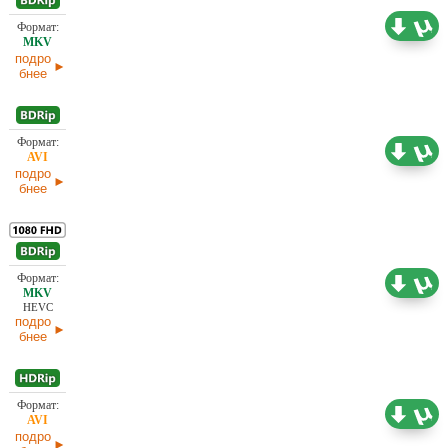
Проф. (полное дублирование) 1+1, Garsu
12,13 ГБ
Pasaulis, ICTV, Киномания, РТР, Ю. Живов
подро
бнее
2,18 ГБ
Проф. (многоголосый)
подро
бнее
Проф. (многоголосый) Киномания
8,45 ГБ
HEVC
подро
бнее
1,45 ГБ
Проф. (многоголосый) Киномания
подро