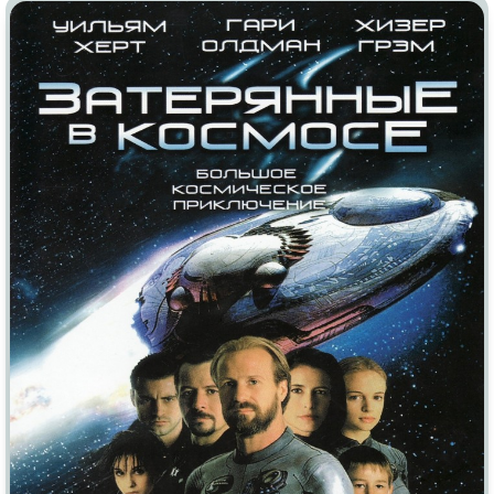
Индийское кино
Киберпанк
Коллекция
Комикс
Маги и Волшебники
Наркотики
Новогодние
Основанное на
реальных
событиях
Параллельные миры
Перевод
Гоблина
Перевод
Кубик в Кубе
Перевод
Кураж-Бамбей
Пеплум
Подростковая
жестокость
Постапокалипсис
Призраки
Про акул
Про апокалипсис
Про богатых
Про богов
Про вампиров
Про ведьм
Про викингов
Про выживание
Про гангстеров
Про гонки