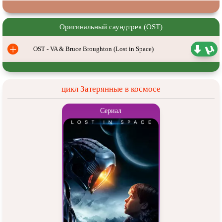
Оригинальный саундтрек (OST)
+
OST - VA & Bruce Broughton (Lost in Space)
цикл Затерянные в космосе
Сериал