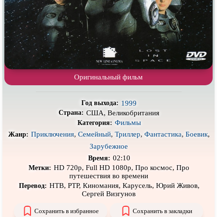
Про деревню
Про динозавров
Про драконов
Про животных
Про зомби
Про инопланетян
Про корабли и подводные
Про космос
лодки
Оригинальный фильм
Про любовь
Про маньяков и
серийных
убийц
Про мафию
Про оборотней
1999
Год выхода:
США, Великобритания
Страна:
Про пиратов
Про подростков
Фильмы
Категория:
Приключения
,
Семейный
,
Триллер
,
Фантастика
,
Боевик
,
Жанр:
Про путешествия
во времени
Про роботов
Зарубежное
Про рыцарей
Про самолёты
02:10
Время:
HD 720p, Full HD 1080p, Про космос, Про
Метки:
Про собак
Про снайперов
путешествия во времени
НТВ, РТР, Киномания, Карусель, Юрий Живов,
Перевод:
Про супергероев
Про танки
Сергей Визгунов
Про танцы
Про тюрьму
Сохранить в избранное
Сохранить в закладки