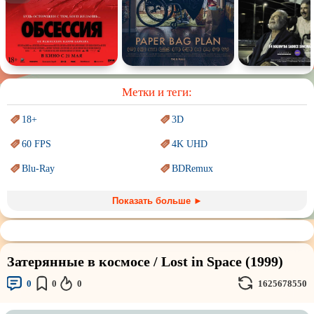
Спектакль
Сказка
Немое кино
Для взрослых
Метки и теги:
18+
3D
60 FPS
4K UHD
Blu-Ray
BDRemux
Marvel
PIXAR
Показать больше ►
Sci-Fi (Научная
фантастика)
Trash (трэш) movies
Авангард и
Сюрреализм
Ангелы и Демоны
Затерянные в космосе / Lost in Space (1999)
Аниме
Антиутопия
0
0
0
1625678550
Врачи
Гении