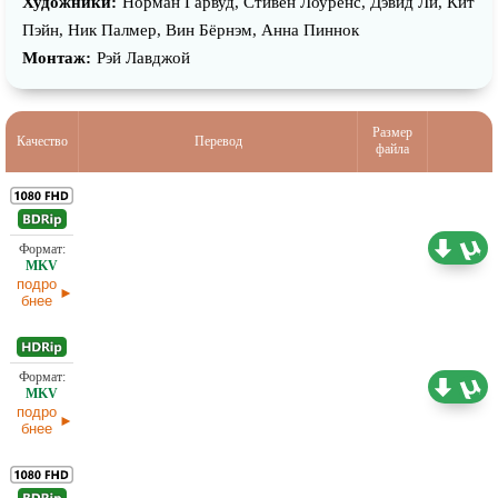
Художники:
Норман Гарвуд, Стивен Лоуренс, Дэвид Ли, Кит
Пэйн, Ник Палмер, Вин Бёрнэм, Анна Пиннок
Монтаж:
Рэй Лавджой
Размер
Качество
Перевод
файла
Проф. (полное дублирование) 1+1, Garsu
Pasaulis, ICTV, Киномания, НТВ, РТР, С.
12,48 ГБ
Визгунов, Ю. Живов
подро
бнее
743,30
Проф. (полное дублирование)
МБ
подро
бнее