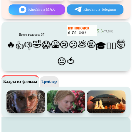
Про футбол
Про хакеров
KinoShu в MAX
KinoShu в Telegram
Про хоккей и
фигурное
Про шпионов
катание
Про Юристов и
Адвокатов
Псевдо
документальный
5.3
(77,984)
Всего голосов: 37
Режиссёрская версия
Роуд-муви
🔥
🤣
🤮
💩
🤬
🤯
😱
😢
😕
👍
👎
🎓
😵‍💫
Сверхспособности
Ситком
Слэшер
Стимпанк
🍅
😐
Сцены с
обнажённой натурой
Турецкий сериал
Чёрная комедия
Экранизация
Кадры из фильма
Трейлер
В ожидании
TeleSynch
CAMRip