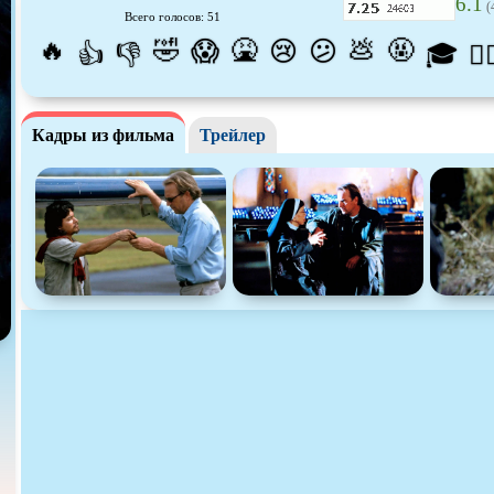
6.1
(
Всего голосов: 51
Про апокалипсис
Про богатых
Про бог
🔥
🤣
🤮
💩
🤬
😱
😢
😕
👍
👎
🎓
😵‍
Про ведьм
Про викингов
Про вы
Про гонки
Про деревню
Про дин
Кадры из фильма
Трейлер
Про животных
Про зомби
Про ино
Про космос
Про любовь
Про ман
убийц
Про оборотней
Про пиратов
Про под
Про роботов
Про рыцарей
Про сам
Про снайперов
Про супергероев
Про тан
Про тюрьму
Про футбол
Про хак
Про шпионов
Про Юристов и
Адвокатов
Псевдо
д
Роуд-муви
Сверхспособности
Ситком
Стимпанк
Сцены с
обнажённой
Турецки
натурой