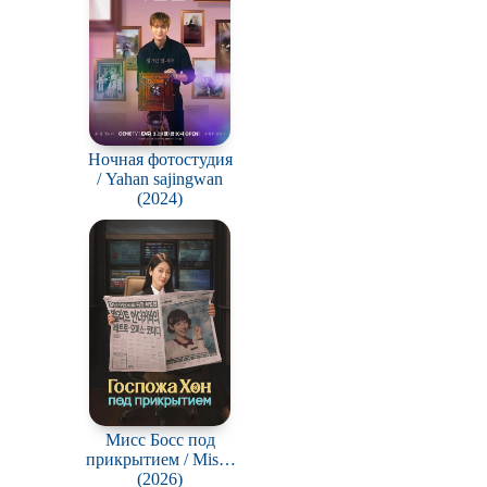
Ночная фотостудия
/ Yahan sajingwan
(2024)
Мисс Босс под
прикрытием / Miseu
eondeokeobeo boseu
(2026)