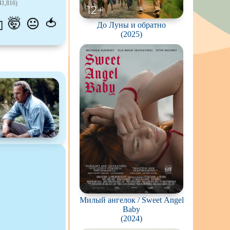
41,816)
ов
🤯
🍅
😐
💫
До Луны и обратно
живание
(2025)
озавров
планетян
ьяков и
серийных
ростков
олёты
ки
еров
окументальный
Милый ангелок / Sweet Angel
Baby
(2024)
й сериал