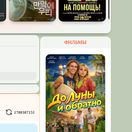
ФИЛЬМЫ
и Демоны
ное на
реальных
1780307151
Кураж-Бамбей
и