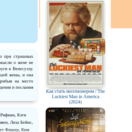
ch
ю при страшных
 мысли о жене не
уги в Венесуэлу.
бшей жены, и она
Прибыв на место
идения и послания
Как стать миллионером / The
Luckiest Man in America
(2024)
 Рифкин, Кэти
вен, Лиза Бейнс,
бет Фишер, Ким