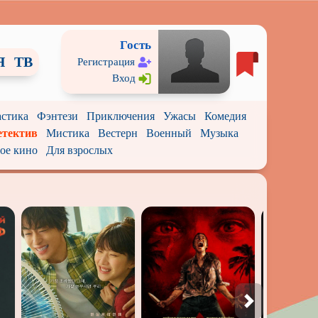
Гость
Я
ТВ
Регистрация
Вход
стика
Фэнтези
Приключения
Ужасы
Комедия
етектив
Мистика
Вестерн
Военный
Музыка
ое кино
Для взрослых