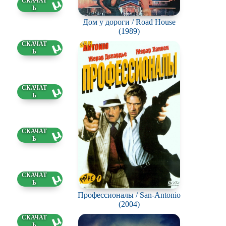
0 ГБ
Дом у дороги / Road House
(1989)
0 ГБ
0 ГБ
9 ГБ
6 ГБ
Профессионалы / San-Antonio
(2004)
3 ГБ