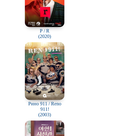
Р / R
(2020)
Рино 911 / Reno
911!
(2003)