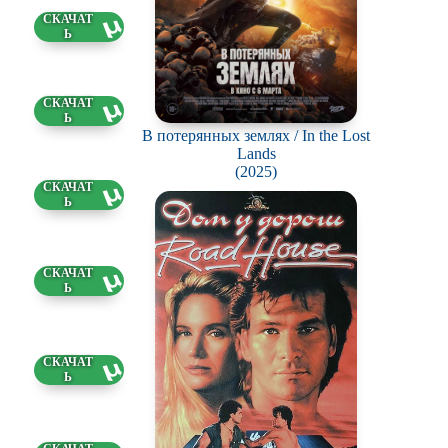
5 ГБ
6 ГБ
В потерянных землях / In the Lost
Lands
(2025)
6 ГБ
5 ГБ
0 ГБ