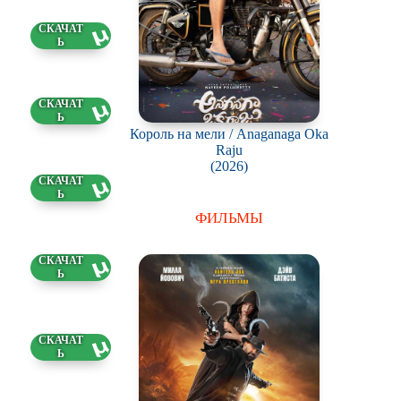
9 ГБ
9 ГБ
Король на мели / Anaganaga Oka
Raju
(2026)
6 ГБ
ФИЛЬМЫ
1 ГБ
83 ГБ