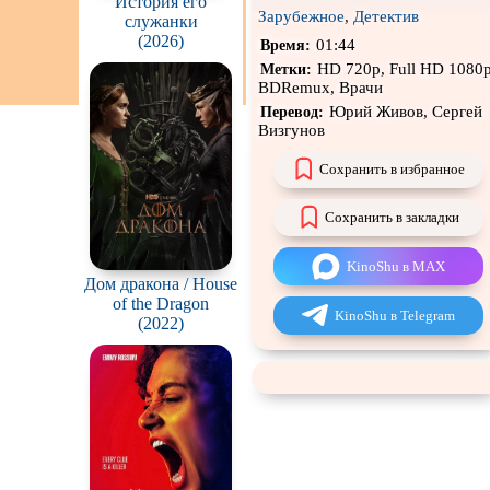
История его
Зарубежное
,
Детектив
служанки
Чёрная комедия
(2026)
01:44
Время:
CAMRip
HD 720p, Full HD 1080p
Метки:
BDRemux, Врачи
Юрий Живов, Сергей
Перевод:
Визгунов
Сохранить в избранное
Сохранить в закладки
KinoShu в MAX
Дом дракона / House
of the Dragon
KinoShu в Telegram
(2022)