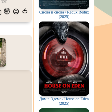
(259)
ов
🤯
🍅
😐
💫
Снова и снова / Redux Redux
живание
(2025)
озавров
планетян
ьяков и
серийных
ростков
олёты
ки
еров
окументальный
Дом в Эдеме / House on Eden
(2025)
й сериал