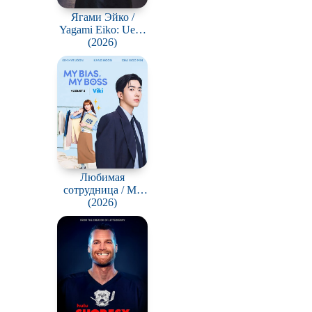
Ягами Эйко /
Yagami Eiko: Ueno
Chuo-sho Soshiki
(2026)
Hanzai Taisakuka
Любимая
сотрудница / My
Bias, My Boss
(2026)
(Choeaeui sawon)