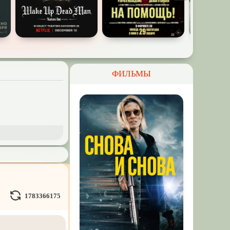
ФИЛЬМЫ
и Демоны
ное на
реальных
1783366175
Кураж-Бамбей
и