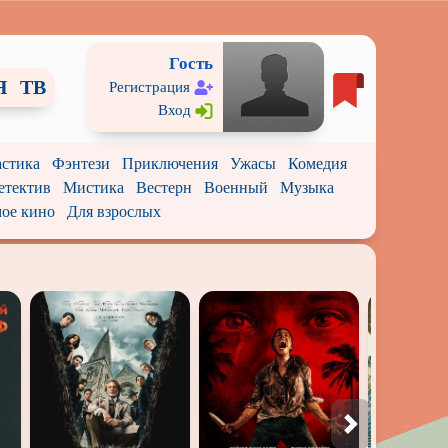
Гость
Я
ТВ
Регистрация
Вход
стика
Фэнтези
Приключения
Ужасы
Комедия
етектив
Мистика
Вестерн
Военный
Музыка
ое кино
Для взрослых