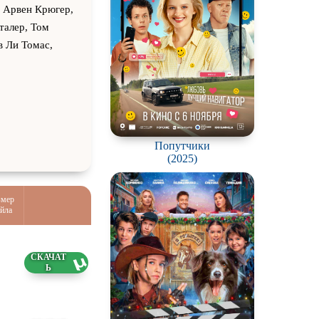
 Арвен Крюгер,
талер, Том
в Ли Томас,
Попутчики
(2025)
змер
йла
41 ГБ
7.2026