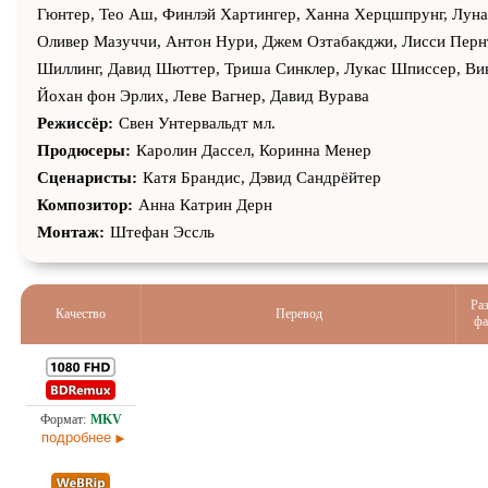
Гюнтер, Тео Аш, Финлэй Хартингер, Ханна Херцшпрунг, Луна
Оливер Мазуччи, Антон Нури, Джем Озтабакджи, Лисси Перн
Шиллинг, Давид Шюттер, Триша Синклер, Лукас Шписсер, Ви
Йохан фон Эрлих, Леве Вагнер, Давид Вурава
Режиссёр:
Свен Унтервальдт мл.
Продюсеры:
Каролин Дассел, Коринна Менер
Сценаристы:
Катя Брандис, Дэвид Сандрёйтер
Композитор:
Анна Катрин Дерн
Монтаж:
Штефан Эссль
Ра
Качество
Перевод
фа
19,
Проф. (полное дублирование)
06.0
подробнее