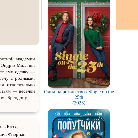
ch
ретной академии
о Эндрю Миллинг,
ает ему сделку —
тречу с родными.
га относительно
рузьям — весёлой
Одна на рождество / Single on the
25th
ону Брендону —
(2025)
ль Блох,
вич, Флориан