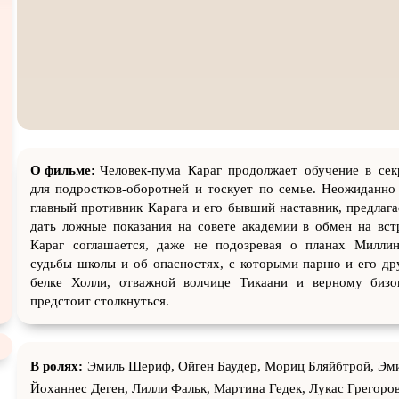
Экранизация
В ожидании
TeleSyn
О фильме:
Человек-пума Караг продолжает обучение в сек
для подростков-оборотней и тоскует по семье. Неожиданн
главный противник Карага и его бывший наставник, предлаг
дать ложные показания на совете академии в обмен на вс
Караг соглашается, даже не подозревая о планах Миллин
судьбы школы и об опасностях, с которыми парню и его д
белке Холли, отважной волчице Тикаани и верному биз
предстоит столкнуться.
В ролях:
Эмиль Шериф, Ойген Баудер, Мориц Бляйбтрой, Эми
Йоханнес Деген, Лилли Фальк, Мартина Гедек, Лукас Грегоро