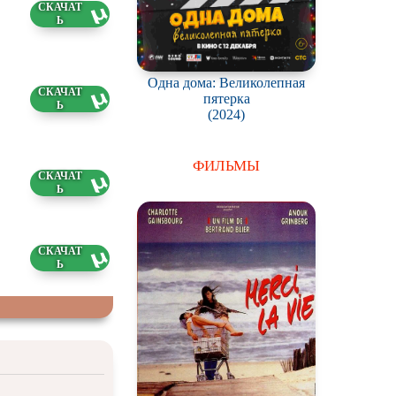
6 ГБ
5.2026
Одна дома: Великолепная
2 ГБ
пятерка
5.2026
(2024)
ФИЛЬМЫ
6 ГБ
5.2026
7 ГБ
4.2026