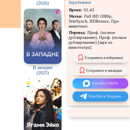
Зарубежное
(2026)
Чёрная комедия
01:42
Время:
Full HD 1080p,
Метки:
CAMRip
TeleSynch, BDRemux, Про
животных
Проф. (полное
Перевод:
дублирование), Проф. (полное
дублирование) [звук из
кинотеатра]
Сохранить в избранное
В западне
Сохранить в закладки
(2025)
KinoShu в MAX
KinoShu в Telegram