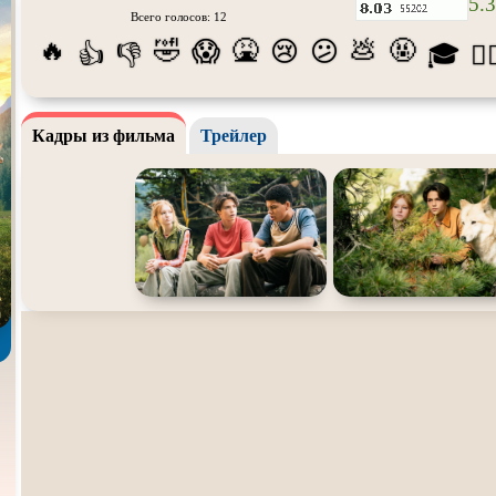
5.3
Всего голосов: 12
Про апокалипсис
Про богатых
Про бог
🔥
🤣
🤮
💩
🤬
😱
😢
😕
👍
👎
🎓
😵‍
Про ведьм
Про викингов
Про вы
Про гонки
Про деревню
Про дин
Кадры из фильма
Трейлер
Про животных
Про зомби
Про ино
Про космос
Про любовь
Про ман
убийц
Про оборотней
Про пиратов
Про под
Про роботов
Про рыцарей
Про сам
Про снайперов
Про супергероев
Про тан
Про тюрьму
Про футбол
Про хак
Про шпионов
Про Юристов и
Адвокатов
Псевдо
д
Роуд-муви
Сверхспособности
Ситком
Стимпанк
Сцены с
обнажённой
Турецки
натурой