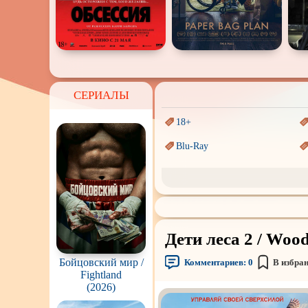
СЕРИАЛЫ
18+
Blu-Ray
Sci-Fi (Научная
фантастика)
Аниме
Индийское кино
Дети леса 2 / Wood
Маги и Волшебники
Бойцовский мир /
Комментариев:
0
В избра
Параллельные миры
Fightland
(2026)
Пеплум