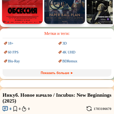
Спектакль
Сказка
Немое кино
Для взрослых
Метки и теги:
18+
3D
60 FPS
4K UHD
Blu-Ray
BDRemux
Marvel
PIXAR
Показать больше ►
Sci-Fi (Научная
фантастика)
Trash (трэш) movies
Авангард и
Сюрреализм
Ангелы и Демоны
Инкуб. Новое начало / Incubus: New Beginnings
Аниме
Антиутопия
(2025)
Врачи
Гении
0
0
0
1783106670