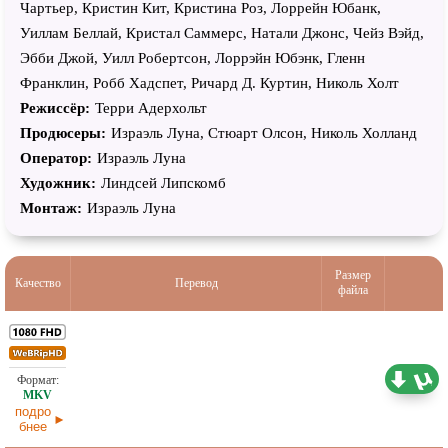
Чартьер, Кристин Кит, Кристина Роз, Лоррейн Юбанк,
Уиллам Беллай, Кристал Саммерс, Натали Джонс, Чейз Вэйд,
Эбби Джой, Уилл Робертсон, Лоррэйн Юбэнк, Гленн
Франклин, Робб Хадспет, Ричард Д. Куртин, Николь Холт
Режиссёр:
Терри Адерхольт
Продюсеры:
Израэль Луна, Стюарт Олсон, Николь Холланд
Оператор:
Израэль Луна
Художник:
Линдсей Липскомб
Монтаж:
Израэль Луна
Размер
Качество
Перевод
файла
2,15 ГБ
Проф. (многоголосый)
03.07.2026
подро
бнее