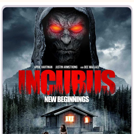
Индийское кино
Киберпанк
Коллекция
Комикс
Маги и Волшебники
Наркотики
Новогодние
Основанное на
реальных
событиях
Параллельные миры
Перевод
Гоблина
Перевод
Кубик в Кубе
Перевод
Кураж-Бамбей
Пеплум
Подростковая
жестокость
Постапокалипсис
Призраки
Про акул
Про апокалипсис
Про богатых
Про богов
Про вампиров
Про ведьм
Про викингов
Про выживание
Про гангстеров
Про гонки