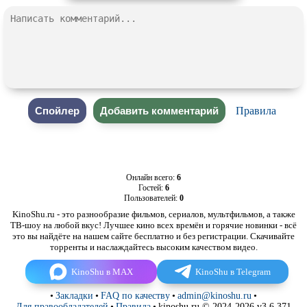
Правила
Онлайн всего:
6
Гостей:
6
Пользователей:
0
KinoShu.ru - это разнообразие фильмов, сериалов, мультфильмов, а также
ТВ-шоу на любой вкус! Лучшее кино всех времён и горячие новинки - всё
это вы найдёте на нашем сайте бесплатно и без регистрации. Скачивайте
торренты и наслаждайтесь высоким качеством видео.
KinoShu в MAX
KinoShu в Telegram
•
Закладки
•
FAQ по качеству
•
admin@kinoshu.ru
•
Для правообладателей
•
Правила
•
kinoshu.ru © 2024-2026 v3.6.371