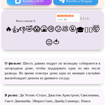
KinoShu в MAX
KinoShu в Telegram
Про футбол
Про хакеров
Про хоккей и
фигурное
Про шпионов
катание
2.1
(20)
Про Юристов и
Адвокатов
Псевдо
документальный
Всего голосов: 6
🔥
🤣
🤮
💩
🤬
🤯
😱
😢
😕
Режиссёрская версия
Роуд-муви
👍
👎
🎓
😵‍💫
Сверхспособности
Ситком
🍅
😐
Слэшер
Стимпанк
Сцены с
обнажённой натурой
Турецкий сериал
Чёрная комедия
Экранизация
О фильме:
Шесть давних подруг по колледжу собираются в
загородном доме, чтобы поддержать одну из них после
В ожидании
TeleSynch
развода. Во время осмотра дома одна из женщин случайно
CAMRip
высвобождает демона из древнего сосуда.
В ролях:
Ди Уоллес-Стоун, Джастин Армстронг, Свисизинна,
Скотт Джекмейн, Эйприл Смит, Джейд Саммерс, Нэнси