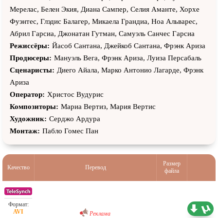
Мерелас, Белен Экия, Диана Сампер, Селия Аманте, Хорхе
Фуэнтес, Глэдис Балагер, Микаела Грандиа, Ноа Альварес,
Абрил Гарсиа, Джонатан Гутман, Самуэль Санчес Гарсиа
Режиссёры:
Йаcоб Сантана, Джейкоб Сантана, Фрэнк Ариза
Продюсеры:
Мануэль Вега, Фрэнк Ариза, Луиза Персабаль
Сценаристы:
Диего Айала, Марко Антонио Лагарде, Фрэнк
Ариза
Оператор:
Христос Вудурис
Композиторы:
Мариа Вертиз, Мария Вертис
Художник:
Серджо Ардура
Монтаж:
Пабло Гомес Пан
Размер
Качество
Перевод
файла
Проф. (полное дублирование)
1,36 ГБ
Реклама
02.07.2026