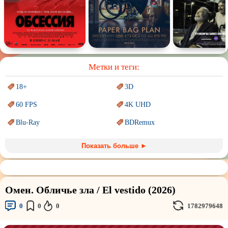
Спектакль
Сказка
Немое кино
Для взрослых
Метки и теги:
18+
3D
60 FPS
4K UHD
Blu-Ray
BDRemux
Marvel
PIXAR
Показать больше ►
Sci-Fi (Научная
фантастика)
Trash (трэш) movies
Авангард и
Сюрреализм
Ангелы и Демоны
Омен. Обличье зла / El vestido (2026)
Аниме
Антиутопия
0
0
0
1782979648
Врачи
Гении