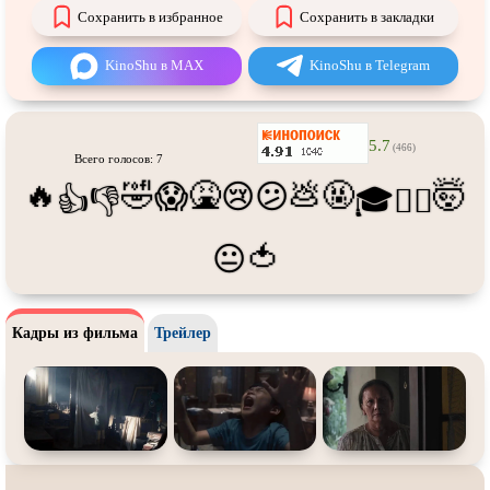
Про футбол
Про хакеров
Сохранить в избранное
Сохранить в закладки
Про хоккей и
фигурное
Про шпионов
катание
KinoShu в MAX
KinoShu в Telegram
Про Юристов и
Адвокатов
Псевдо
документальный
Режиссёрская версия
Роуд-муви
5.7
(466)
Всего голосов: 7
Сверхспособности
Ситком
🔥
🤣
🤮
💩
🤬
🤯
😱
😢
😕
👍
👎
🎓
😵‍💫
Слэшер
Стимпанк
Сцены с
обнажённой натурой
Турецкий сериал
🍅
😐
Чёрная комедия
Экранизация
В ожидании
TeleSynch
Кадры из фильма
Трейлер
CAMRip