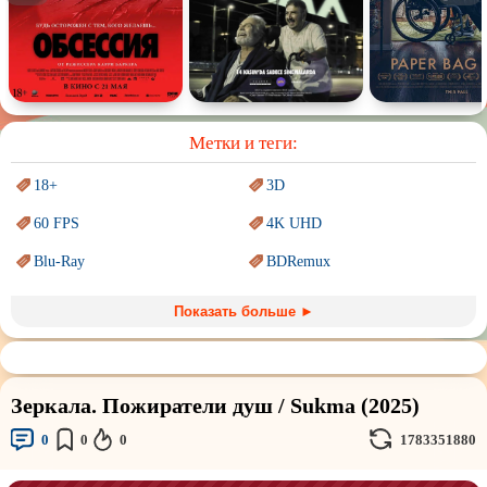
Спектакль
Сказка
Немое кино
Для взрослых
Метки и теги:
18+
3D
60 FPS
4K UHD
Blu-Ray
BDRemux
Marvel
PIXAR
Показать больше ►
Sci-Fi (Научная
фантастика)
Trash (трэш) movies
Авангард и
Сюрреализм
Ангелы и Демоны
Зеркала. Пожиратели душ / Sukma (2025)
Аниме
Антиутопия
0
0
0
1783351880
Врачи
Гении