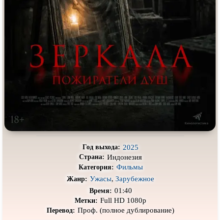
Про деревню
Про динозавров
Про драконов
Про животных
Про зомби
Про инопланетян
Про корабли и подводные
Про космос
лодки
Про любовь
Про маньяков и
серийных
убийц
Про мафию
Про оборотней
Про пиратов
Про подростков
Про путешествия
во времени
Про роботов
2025
Год выхода:
Про рыцарей
Про самолёты
Индонезия
Страна:
Фильмы
Категория:
Про собак
Про снайперов
Ужасы
,
Зарубежное
Жанр:
Про супергероев
Про танки
01:40
Время:
Full HD 1080p
Метки:
Про танцы
Про тюрьму
Проф. (полное дублирование)
Перевод: