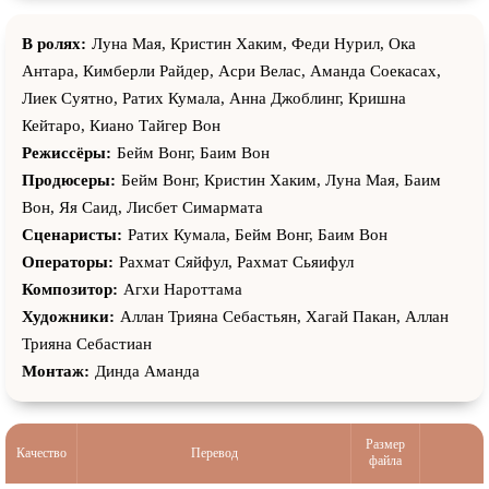
В ролях:
Луна Мая, Кристин Хаким, Феди Нурил, Ока
Антара, Кимберли Райдер, Асри Велас, Аманда Соекасах,
Лиек Суятно, Ратих Кумала, Анна Джоблинг, Кришна
Кейтаро, Киано Тайгер Вон
Режиссёры:
Бейм Вонг, Баим Вон
Продюсеры:
Бейм Вонг, Кристин Хаким, Луна Мая, Баим
Вон, Яя Саид, Лисбет Симармата
Сценаристы:
Ратих Кумала, Бейм Вонг, Баим Вон
Операторы:
Рахмат Сяйфул, Рахмат Сьяифул
Композитор:
Агхи Нароттама
Художники:
Аллан Трияна Себастьян, Хагай Пакан, Аллан
Трияна Себастиан
Монтаж:
Динда Аманда
Размер
Качество
Перевод
файла