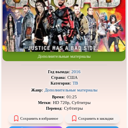
Про гангстеров
Про гонки
Про деревню
Про динозавров
Про драконов
Про животных
Про зомби
Про инопланетян
Про корабли и подводные
Про космос
лодки
Дополнительные материалы
Про любовь
Про маньяков и
серийных
убийц
Про мафию
Про оборотней
2016
Год выхода:
США
Страна:
Про пиратов
Про подростков
ТВ
Категория:
Про путешествия
во времени
Про роботов
Дополнительные материалы
Жанр:
01:25
Время:
Про рыцарей
Про самолёты
HD 720p, Субтитры
Метки:
Субтитры
Перевод:
Про собак
Про снайперов
Сохранить в избранное
Сохранить в закладки
Про супергероев
Про танки