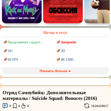
Комедия
Человек
Обучающие видео
Религия
Метки и теги:
Продолжение следует...
Завершён
18+
3D
60 FPS
4K UHD
Blu-Ray
BDRemux
Показать больше ►
Marvel
PIXAR
Sci-Fi (Научная
фантастика)
Trash (трэш) movies
Отряд Самоубийц: Дополнительные
Авангард и
Сюрреализм
Ангелы и Демоны
материалы / Suicide Squad: Bonuces (2016)
Аниме
Антиутопия
0
0
0
1626420617