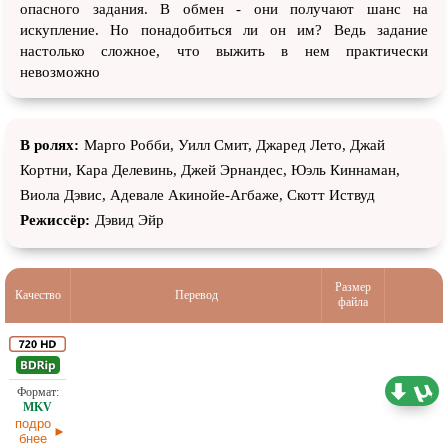
опасного задания. В обмен - они получают шанс на
искупление. Но понадобиться ли он им? Ведь задание
настолько сложное, что выжить в нем практически
невозможно
В ролях:
Марго Робби, Уилл Смит, Джаред Лето, Джай
Кортни, Кара Делевинь, Джей Эрнандес, Юэль Киннаман,
Виола Дэвис, Адевале Акинойе-Агбаже, Скотт Иствуд
Режиссёр:
Дэвид Эйр
Размер
Качество
Перевод
файла
Субтитры
2,50 ГБ
подро
бнее