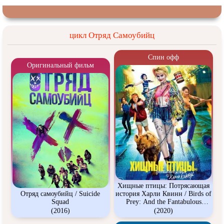
цикл Отряд Самоубийц
Спин офф
Оригинальный фильм
Хищные птицы: Потрясающая
Отряд самоубийц / Suicide
история Харли Квинн / Birds of
Squad
Prey: And the Fantabulous
Emancipation of One Harley
(2016)
(2020)
Quinn