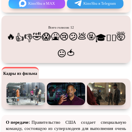
Про танцы
Про тюрьму
KinoShu в MAX
KinoShu в Telegram
Про футбол
Про хакеров
Про хоккей и
фигурное
Про шпионов
катание
Всего голосов: 12
🔥
🤣
🤮
💩
🤬
🤯
😱
😢
😕
Про Юристов и
Адвокатов
Псевдо
документальный
👍
👎
🎓
😵‍💫
Режиссёрская версия
Роуд-муви
🍅
😐
Сверхспособности
Ситком
Слэшер
Стимпанк
Кадры из фильма
Сцены с
обнажённой натурой
Турецкий сериал
Чёрная комедия
Экранизация
В ожидании
TeleSynch
CAMRip
О передаче:
Правительство США создает специальную
команду, состоящую из суперзлодеев для выполнения очень