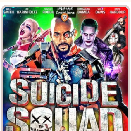
Врачи
Гении
Индийское кино
Киберпанк
Коллекция
Комикс
Маги и Волшебники
Наркотики
Новогодние
Основанное на
реальных
событиях
Параллельные миры
Перевод
Гоблина
Перевод
Кубик в Кубе
Перевод
Кураж-Бамбей
Пеплум
Подростковая
жестокость
Постапокалипсис
Призраки
Про акул
Про апокалипсис
Про богатых
Про богов
Про вампиров
Про ведьм
Про викингов
Про выживание