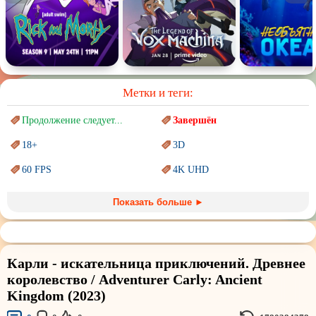
Метки и теги:
Продолжение следует...
Завершён
18+
3D
60 FPS
4K UHD
Blu-Ray
BDRemux
Показать больше ►
Marvel
PIXAR
Sci-Fi (Научная
фантастика)
Trash (трэш) movies
Карли - искательница приключений. Древнее
Авангард и
Сюрреализм
Ангелы и Демоны
королевство / Adventurer Carly: Ancient
Kingdom (2023)
Аниме
Антиутопия