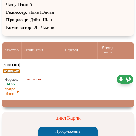
Чжоу Цзыюй
Режиссёр:
Линь Юнчан
Продюсер:
Дэйзи Шан
Композитор:
Ли Чжипин
Размер
Качество
Сезон/Серия
Перевод
файла
1-й сезон
Проф. (полное дублирование)
17,24 ГБ
подро
бнее
цикл Карли
Продолжение