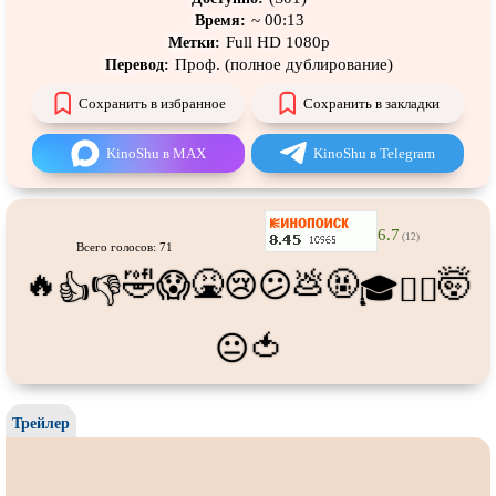
Про танцы
Про тюрьму
~ 00:13
Время:
Full HD 1080p
Метки:
Про футбол
Про хакеров
Проф. (полное дублирование)
Перевод:
Про хоккей и
фигурное
Про шпионов
катание
Сохранить в избранное
Сохранить в закладки
Про Юристов и
Адвокатов
Псевдо
документальный
KinoShu в MAX
KinoShu в Telegram
Режиссёрская версия
Роуд-муви
Сверхспособности
Ситком
6.7
(12)
Слэшер
Стимпанк
Всего голосов: 71
🔥
🤣
🤮
💩
🤬
🤯
😱
😢
😕
👍
👎
🎓
😵‍💫
Сцены с
обнажённой натурой
Турецкий сериал
Чёрная комедия
Экранизация
🍅
😐
В ожидании
TeleSynch
CAMRip
Трейлер