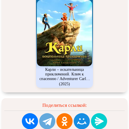
Карли – искательница
приключений. Ключ к
спасению / Adventurer Carly:
Dangerous Antidote (Zhao Lin de
(2025)
Tanxian Riji 2)
Поделиться ссылкой: