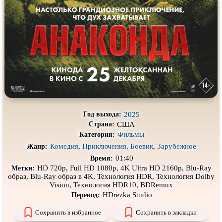
Про деревню
Про динозавров
Про драконов
Про животных
Про зомби
Про инопланетян
Про корабли и подводные
Про космос
лодки
Про любовь
Про маньяков и
серийных
убийц
Про мафию
Про оборотней
2025
Год выхода:
Про пиратов
Про подростков
США
Страна:
Фильмы
Категория:
Про путешествия
во времени
Про роботов
Комедия
,
Приключения
,
Боевик
,
Зарубежное
Жанр:
Про рыцарей
Про самолёты
01:40
Время:
HD 720p, Full HD 1080p, 4K Ultra HD 2160p, Blu-Ray
Метки:
Про собак
Про снайперов
образ, Blu-Ray образ в 4K, Технология HDR, Технология Dolby
Vision, Технология HDR10, BDRemux
Про супергероев
Про танки
HDrezka Studio
Перевод:
Про танцы
Про тюрьму
Сохранить в избранное
Сохранить в закладки