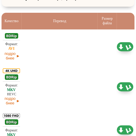
Размер
Качество
Перевод
файла
2,05 ГБ
Проф. (многоголосый) HDrezka Studio
27.05.2026
подро
бнее
13,21 ГБ
Проф. (многоголосый) HDrezka Studio
21.03.2026
HEVC
подро
бнее
13,47 ГБ
Проф. (многоголосый)
21.03.2026