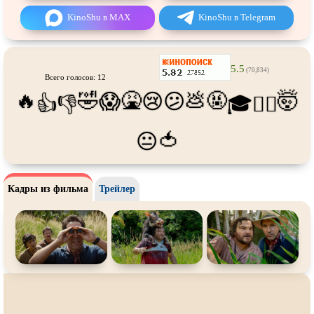
Про футбол
Про хакеров
KinoShu в MAX
KinoShu в Telegram
Про хоккей и
фигурное
Про шпионов
катание
Про Юристов и
Адвокатов
Псевдо
документальный
5.5
(70,834)
Всего голосов: 12
Режиссёрская версия
Роуд-муви
🔥
🤣
🤮
💩
🤬
🤯
😱
😢
😕
👍
👎
🎓
😵‍💫
Сверхспособности
Ситком
Слэшер
Стимпанк
🍅
😐
Сцены с
обнажённой натурой
Турецкий сериал
Чёрная комедия
Экранизация
Кадры из фильма
Трейлер
В ожидании
TeleSynch
CAMRip