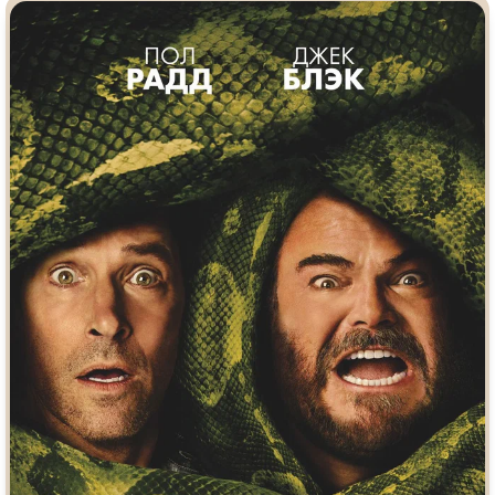
Индийское кино
Киберпанк
Коллекция
Комикс
Маги и Волшебники
Наркотики
Новогодние
Основанное на
реальных
событиях
Параллельные миры
Перевод
Гоблина
Перевод
Кубик в Кубе
Перевод
Кураж-Бамбей
Пеплум
Подростковая
жестокость
Постапокалипсис
Призраки
Про акул
Про апокалипсис
Про богатых
Про богов
Про вампиров
Про ведьм
Про викингов
Про выживание
Про гангстеров
Про гонки