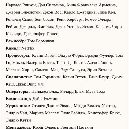
Нарваес Ринкон, Дэн Силвейра, Анна Франческа Армениа,
Джаред Блэкистон, Джон Вос, Карло Джардина, Лиза Кэй,
Рональд Смик, Бен Лосон, Рени Херберт, Ромео Эллард,
Рейган Джордж, Эме Бах, Джек Уотерс, Ясмин Кассим, Чири
Кэссиди, Дженнифер Лопес
Режиссёр:
Том Гормикэн
Канал:
NetFlix
Продюсеры:
Кевин Эттен, Эндрю Форм, Брэдли Фуллер, Том
Гормикэн, Валерия Коста, Тьяго Да Коста, Алекс Гинно,
Мэттью Хирш, Самсон Мак, Эду Саллути, Эрин Витали
Сценаристы:
Том Гормикэн, Кевин Эттен, Ганс Бауэр, Джим
Кэш, Джек Эппс мл.
Операторы:
Найджел Блак, Ричард Блак, Мэтт Толл
Композитор:
Дэйв Флеминг
Художники:
Стивен Джонс-Эванс, Мэнди Биалек-Уэстер,
Эндрю Чан, Марита Массет, Элис Бэбидж, Кристофер Брюс,
Эндрю Кэтти
Монтажёры:
Крэйг Элперт, Грегори Плоткин