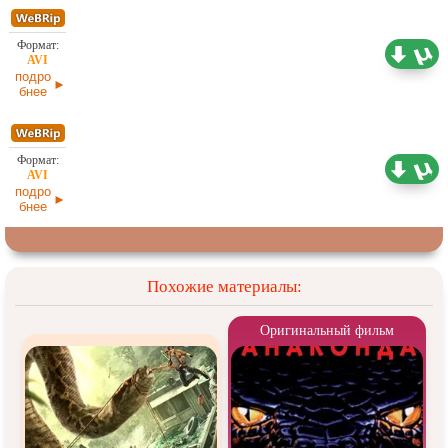
1,46 ГБ
Проф. (полное дублирование)
28.01.2026
подро
бнее
751,05
Проф. (полное дублирование)
МБ
28.01.2026
подро
бнее
Похожие материалы:
Оригинальный фильм