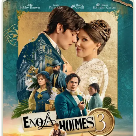
Индийское кино
Киберпанк
Коллекция
Комикс
Маги и Волшебники
Наркотики
Новогодние
Основанное на
реальных
событиях
Параллельные миры
Перевод
Гоблина
Перевод
Кубик в Кубе
Перевод
Кураж-Бамбей
Пеплум
Подростковая
жестокость
Постапокалипсис
Призраки
Про акул
Про апокалипсис
Про богатых
Про богов
Про вампиров
Про ведьм
Про викингов
Про выживание
Про гангстеров
Про гонки