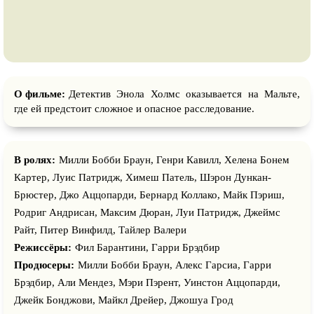
О фильме:
Детектив Энола Холмс оказывается на Мальте,
где ей предстоит сложное и опасное расследование.
В ролях:
Милли Бобби Браун, Генри Кавилл, Хелена Бонем
Картер, Луис Патридж, Химеш Патель, Шэрон Дункан-
Брюстер, Джо Аццопарди, Бернард Коллако, Майк Пэриш,
Родриг Андрисан, Максим Дюран, Луи Патридж, Джеймс
Райт, Питер Винфилд, Тайлер Валери
Режиссёры:
Фил Барантини, Гарри Брэдбир
Продюсеры:
Милли Бобби Браун, Алекс Гарсиа, Гарри
Брэдбир, Али Мендез, Мэри Пэрент, Уинстон Аццопарди,
Джейк Бонджови, Майкл Дрейер, Джошуа Грод