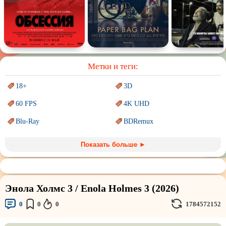
Спектакль
Сказка
Немое кино
Для взрослых
Метки и теги:
18+
3D
60 FPS
4K UHD
Blu-Ray
BDRemux
Marvel
PIXAR
Показать больше ►
Sci-Fi (Научная
фантастика)
Trash (трэш) movies
Авангард и
Сюрреализм
Ангелы и Демоны
Энола Холмс 3 / Enola Holmes 3 (2026)
Аниме
Антиутопия
0
0
0
1784572152
Врачи
Гении