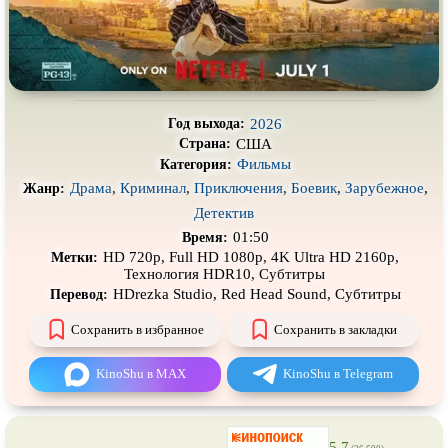
Про деревню
Про динозавров
Про драконов
Про животных
Про зомби
Про инопланетян
Про корабли и подводные
Про космос
2026
Год выхода:
лодки
США
Страна:
Фильмы
Категория:
Про любовь
Про маньяков и
серийных
убийц
Драма
,
Криминал
,
Приключения
,
Боевик
,
Зарубежное
,
Жанр:
Про мафию
Про оборотней
Детектив
01:50
Время:
Про пиратов
Про подростков
HD 720p, Full HD 1080p, 4K Ultra HD 2160p,
Метки:
Технология HDR10, Субтитры
Про путешествия
во времени
Про роботов
HDrezka Studio, Red Head Sound, Субтитры
Перевод:
Про рыцарей
Про самолёты
Сохранить в избранное
Сохранить в закладки
Про собак
Про снайперов
KinoShu в MAX
KinoShu в Telegram
Про супергероев
Про танки
Про танцы
Про тюрьму
5.7