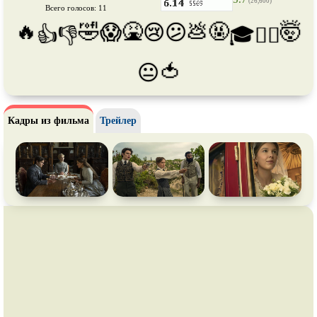
(26,600)
Про футбол
Про хакеров
Всего голосов: 11
🔥
🤣
🤮
💩
🤬
🤯
😱
😢
😕
👍
👎
🎓
😵‍💫
Про хоккей и
фигурное
Про шпионов
катание
Про Юристов и
Адвокатов
Псевдо
документальный
🍅
😐
Режиссёрская версия
Роуд-муви
Сверхспособности
Ситком
Кадры из фильма
Трейлер
Слэшер
Стимпанк
Сцены с
обнажённой натурой
Турецкий сериал
Чёрная комедия
Экранизация
В ожидании
TeleSynch
CAMRip