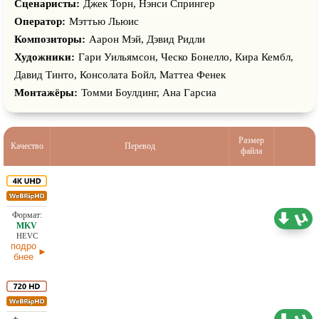
Сценаристы:
Джек Торн, Нэнси Спрингер
Оператор:
Мэттью Льюис
Композиторы:
Аарон Мэй, Дэвид Ридли
Художники:
Гари Уильямсон, Ческо Бонелло, Кира Кембл,
Давид Тинто, Консолата Бойл, Маттеа Фенек
Монтажёры:
Томми Боулдинг, Ана Гарсиа
Размер
Качество
Перевод
файла
16,14 ГБ
Проф. (полное дублирование)
20.07.2026
HEVC
подро
бнее
3,03 ГБ
Проф. (полное дублирование) Red Head Sound