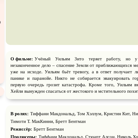
Экранизация
В ожидании
TeleSyn
)
О фильме:
Учёный Уильям Зито теряет работу, но у
незаконченное дело – спасение Земли от приближающихся м
уже на исходе. Уильям бьёт тревогу, а в ответ получает 
панике и паранойе. Никто не собирается эвакуировать го
первую очередь грозит катастрофа. Кроме того, Уильям в
Хейли вынужден спасаться от жестокого и мстительного похи
В ролях:
Тиффани Макдональд, Том Хэллум, Кристин Кит, Ни
Тимоти Т. МакКинни, Бретт Бентман
Режиссёр:
Бретт Бентман
Продюсеры:
Тиффани Макдональд, Стюарт Алсон, Николь Х