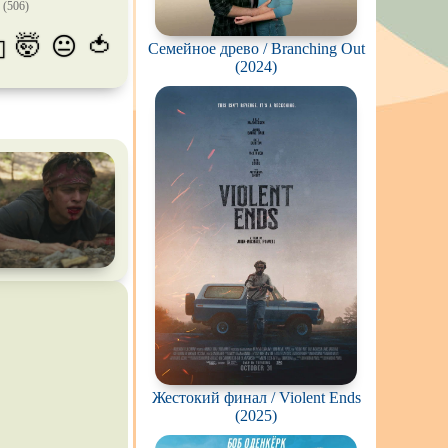
(506)
ов
🤯
🍅
😐
💫
Семейное древо / Branching Out
живание
(2024)
озавров
планетян
ьяков и
серийных
ростков
олёты
ки
еров
окументальный
Жестокий финал / Violent Ends
(2025)
й сериал