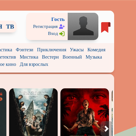
Гость
Я
ТВ
Регистрация
Вход
стика
Фэнтези
Приключения
Ужасы
Комедия
етектив
Мистика
Вестерн
Военный
Музыка
ое кино
Для взрослых