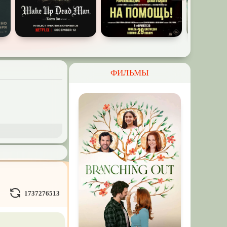
ФИЛЬМЫ
и Демоны
ное на
реальных
1737276513
Кураж-Бамбей
и