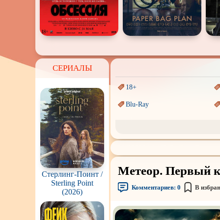
СЕРИАЛЫ
18+
Blu-Ray
Sci-Fi (Научная
фантастика)
Аниме
Индийское кино
Метеор. Первый ко
Маги и Волшебники
Стерлинг-Поинт /
Sterling Point
Комментариев:
0
В избра
(2026)
Параллельные миры
Пеплум