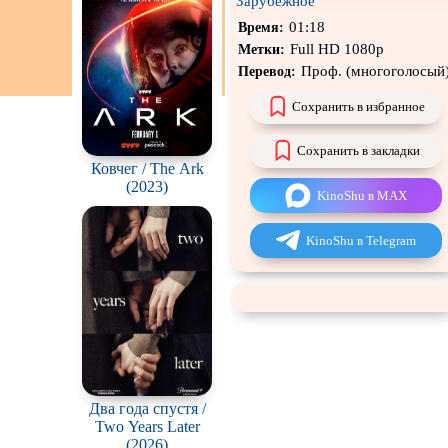
Зарубежное
Чёрная комедия
01:18
Время:
Full HD 1080p
Метки:
CAMRip
Проф. (многоголосый
Перевод:
Сохранить в избранное
Сохранить в закладки
Ковчег / The Ark
(2023)
KinoShu в MAX
KinoShu в Telegram
Два года спустя /
Two Years Later
(2026)