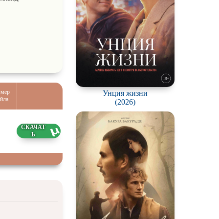
змер
Унция жизни
йла
(2026)
3 ГБ