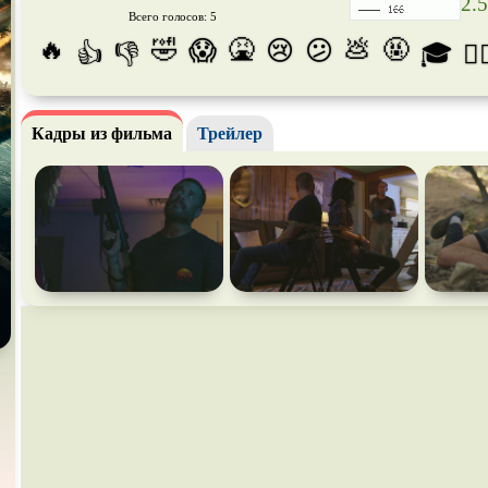
2.5
Всего голосов: 5
Про апокалипсис
Про богатых
Про бог
🔥
🤣
🤮
💩
🤬
😱
😢
😕
👍
👎
🎓
😵‍
Про ведьм
Про викингов
Про вы
Про гонки
Про деревню
Про дин
Кадры из фильма
Трейлер
Про животных
Про зомби
Про ино
Про космос
Про любовь
Про ман
убийц
Про оборотней
Про пиратов
Про под
Про роботов
Про рыцарей
Про сам
Про снайперов
Про супергероев
Про тан
Про тюрьму
Про футбол
Про хак
Про шпионов
Про Юристов и
Адвокатов
Псевдо
д
Роуд-муви
Сверхспособности
Ситком
Стимпанк
Сцены с
обнажённой
Турецки
натурой