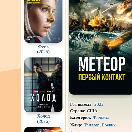
Про акул
Про вампиров
Про гангстеров
Про драконов
Фейк
Про корабли и подводные
лодки
(2025)
Про мафию
Про путешествия
во
времени
Про собак
Про танцы
Про хоккей и
фигурное
2022
Год выхода:
катание
США
Страна:
Режиссёрская версия
Холод
Фильмы
Категория:
(2026)
Триллер
,
Боевик
,
Жанр:
Слэшер