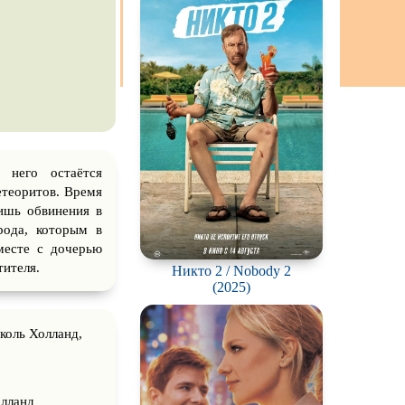
ch
 него остаётся
етеоритов. Время
лишь обвинения в
рода, которым в
месте с дочерью
тителя.
Никто 2 / Nobody 2
(2025)
коль Холланд,
олланд