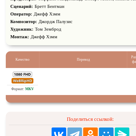
Сценарий:
Бретт Бентман
Оператор:
Джефф Хэмм
Композитор:
Джордж Палузис
Художник:
Том Земброд
Монтаж:
Джефф Хэмм
Ра
Качество
Перевод
фа
2.9
Проф. (многоголосый)
Поделиться ссылкой: